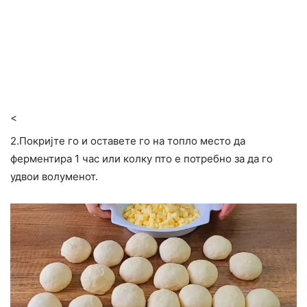
<
2.Покријте го и оставете го на топло место да
ферментира 1 час или колку пто е потребно за да го
удвои волуменот.