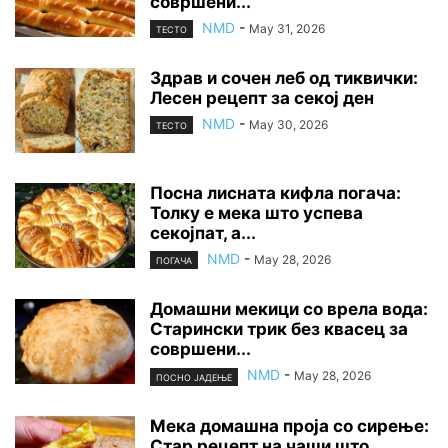
совршени...
NMD
-
May 31, 2026
ТЕСТО
Здрав и сочен леб од тиквички:
Лесен рецепт за секој ден
NMD
-
May 30, 2026
ТЕСТО
Посна лисната кифла погача:
Толку е мека што успева
секојпат, а...
NMD
-
May 28, 2026
ПОГАЧА
Домашни мекици со врела вода:
Старински трик без квасец за
совршени...
NMD
-
May 28, 2026
ПОСНО ЈАДЕЊЕ
Мека домашна проја со сирење:
Стар рецепт на чаши што