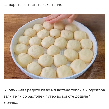
затворете го тестото како топче.
5.Топчињата редете ги во намастена тепсија и одозгора
залијте ги со растопен путер во кој сте додале 1
жолчка.