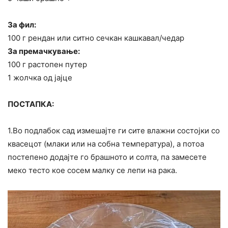
За фил:
100 г рендан или ситно сечкан кашкавал/чедар
За премачкување:
100 г растопен путер
1 жолчка од јајце
ПОСТАПКА:
1.Во подлабок сад измешајте ги сите влажни состојки со
квасецот (млаки или на собна температура), а потоа
постепено додајте го брашното и солта, па замесете
меко тесто кое сосем малку се лепи на рака.