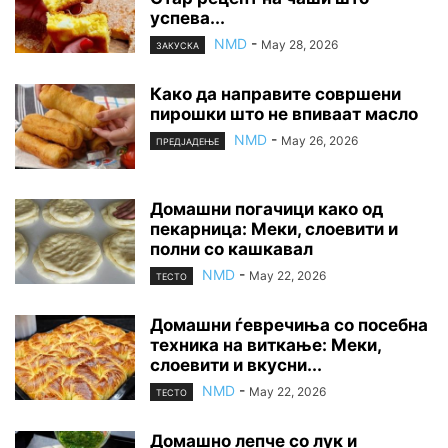
успева...
NMD
-
May 28, 2026
ЗАКУСКА
Како да направите совршени
пирошки што не впиваат масло
NMD
-
May 26, 2026
ПРЕДЈАДЕЊЕ
Домашни погачици како од
пекарница: Меки, слоевити и
полни со кашкавал
NMD
-
May 22, 2026
ТЕСТО
Домашни ѓевречиња со посебна
техника на виткање: Меки,
слоевити и вкусни...
NMD
-
May 22, 2026
ТЕСТО
Домашно лепче со лук и