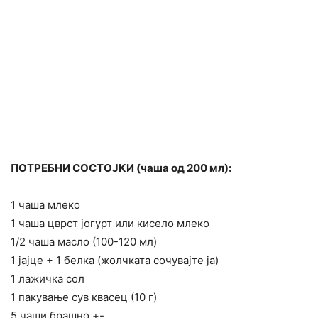
ПОТРЕБНИ СОСТОЈКИ (чаша од 200 мл):
1 чаша млеко
1 чаша цврст јогурт или кисело млеко
1/2 чаша масло (100-120 мл)
1 јајце + 1 белка (жолчката сочувајте ја)
1 лажичка сол
1 пакување сув квасец (10 г)
5 чаши брашно +-