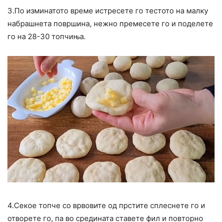
3.По изминатото време истресете го тестото на малку
набрашнета површина, нежно премесете го и поделете
го на 28-30 топчиња.
4.Секое топче со врвовите од прстите сплеснете го и
отворете го, па во средината ставете фил и повторно