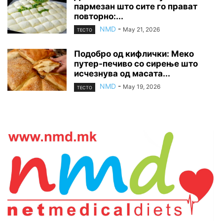
пармезан што сите го прават
повторно:...
NMD
-
May 21, 2026
ТЕСТО
Подобро од кифлички: Меко
путер-печиво со сирење што
исчезнува од масата...
NMD
-
May 19, 2026
ТЕСТО