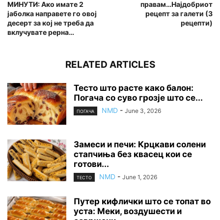
МИНУТИ: Ако имате 2
правам…Најдобриот
јаболка направете го овој
рецепт за галети (3
десерт за кој не треба да
рецепти)
вклучувате рерна…
RELATED ARTICLES
Тесто што расте како балон:
Погача со суво грозје што се...
NMD
-
June 3, 2026
ПОГАЧА
Замеси и печи: Крцкави солени
стапчиња без квасец кои се
готови...
NMD
-
June 1, 2026
ТЕСТО
Путер кифлички што се топат во
уста: Меки, воздушести и