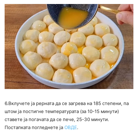
6.Вклучете ја рерната да се загрева на 185 степени, па
штом ја постигне температурата (за 10-15 минути)
ставете ја погачата да се пече, 25-30 минути.
Постапката погледнете ја
ОВДЕ
.