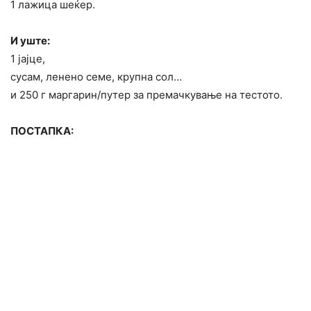
1 лажица шеќер.
И уште:
1 јајце,
сусам, ленено семе, крупна сол…
и 250 г маргарин/путер за премачкување на тестото.
ПОСТАПКА: