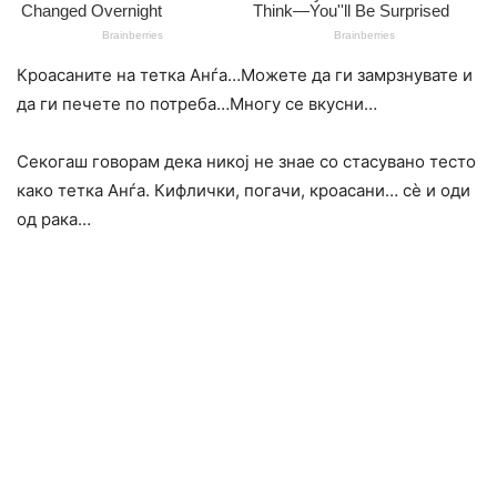
Кроасаните на тетка Анѓа…Можете да ги замрзнувате и
да ги печете по потреба…Многу се вкусни…
Секогаш говорам дека никој не знае со стасувано тесто
како тетка Анѓа. Кифлички, погачи, кроасани… сè и оди
од рака…