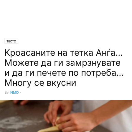
ТЕСТО
Кроасаните на тетка Анѓа…
Можете да ги замрзнувате
и да ги печете по потреба…
Многу се вкусни
By
NMD
-