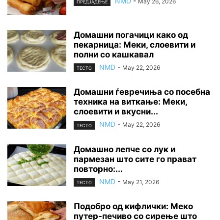
NMD
-
May 26, 2026
ПРЕДЈАДЕЊЕ
Домашни погачици како од
пекарница: Меки, слоевити и
полни со кашкавал
NMD
-
May 22, 2026
ТЕСТО
Домашни ѓевречиња со посебна
техника на виткање: Меки,
слоевити и вкусни...
NMD
-
May 22, 2026
ТЕСТО
Домашно лепче со лук и
пармезан што сите го прават
повторно:...
NMD
-
May 21, 2026
ТЕСТО
Подобро од кифлички: Меко
путер-печиво со сирење што