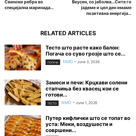
Свински ребра во
Вкусен, со јаболка…Сите го
специјална маринада…
јадеме и цел ден имаме
позитивна енергија…
RELATED ARTICLES
Тесто што расте како балон:
Погача со суво грозје што се...
NMD
-
June 3, 2026
ПОГАЧА
Замеси и печи: Крцкави солени
стапчиња без квасец кои се
готови...
NMD
-
June 1, 2026
ТЕСТО
Путер кифлички што се топат во
уста: Меки, воздушести и
совршени...