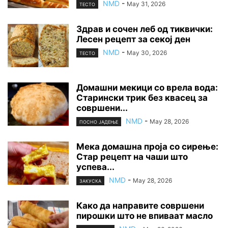
NMD
-
May 31, 2026
ТЕСТО
Здрав и сочен леб од тиквички:
Лесен рецепт за секој ден
NMD
-
May 30, 2026
ТЕСТО
Домашни мекици со врела вода:
Старински трик без квасец за
совршени...
NMD
-
May 28, 2026
ПОСНО ЈАДЕЊЕ
Мека домашна проја со сирење:
Стар рецепт на чаши што
успева...
NMD
-
May 28, 2026
ЗАКУСКА
Како да направите совршени
пирошки што не впиваат масло