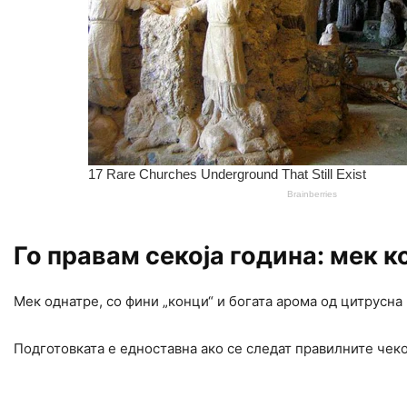
Го правам секоја година: мек к
Мек однатре, со фини „конци“ и богата арома од цитрусна 
Подготовката е едноставна ако се следат правилните чеко