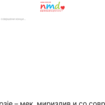
 совршени конци...
озје – мек, миризлив и со со