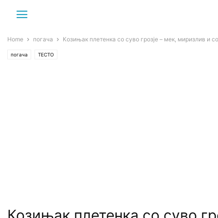
Home
погача
Козињак плетенка со суво грозје – мек, миризлив и со
погача
ТЕСТО
Козињак плетенка со суво гр