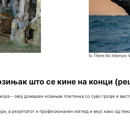
озињак што се кине на конци (ре
кора – овој домашен козињак плетенка со суво грозје е вист
ри, а резултатот е професионален изглед и вкус како од пек