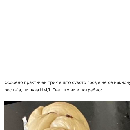
Особено практичен трик е што сувото грозје не се накисн
распаѓа, пишува НМД. Еве што ви е потребно: