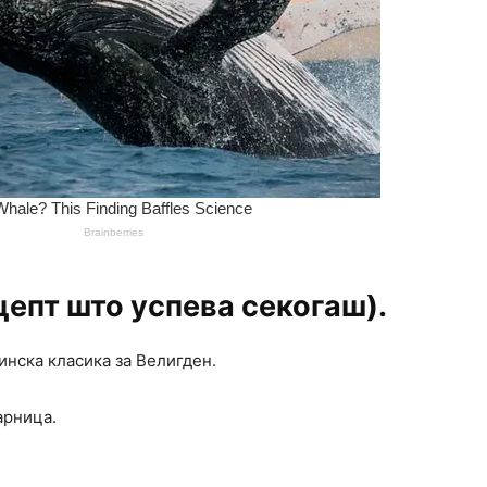
цепт што успева секогаш).
инска класика за Велигден.
арница.