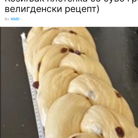
велигденски рецепт)
By
NMD
-