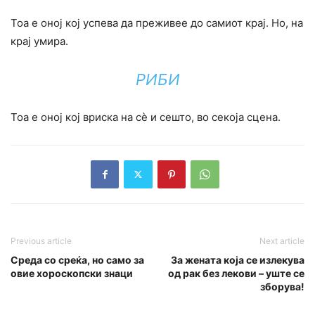
Тоа е оној кој успева да преживее до самиот крај. Но, на
крај умира.
РИБИ
Тоа е оној кој вриска на сè и сешто, во секоја сцена.
Previous article
Next article
Среда со среќа, но само за
За жената која се излекува
овие хороскопски знаци
од рак без лекови – уште се
зборува!