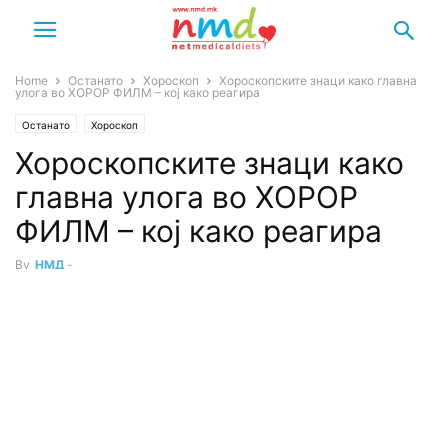
Home
Останато
Хороскоп
Хороскопските знаци како главна
улога во ХОРОР ФИЛМ – кој како реагира
Останато
Хороскоп
Хороскопските знаци како
главна улога во ХОРОР
ФИЛМ – кој како реагира
By
НМД
-