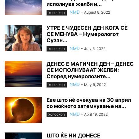
исполнува желби и...
NMD
-
August 8, 2022
ХОРОСКОП
УТРЕ Е ЧУДЕСЕН ДЕН КОГА СÈ
СЕ МЕНУВА – Нумерологот
Сузан...
NMD
-
July 6, 2022
ХОРОСКОП
ДЕНЕС Е МАГИЧЕН ДЕН – ДЕНЕС
СЕ ИСПОЛНУВААТ ЖЕЛБИ:
Според нумеролозите...
NMD
-
May 5, 2022
ХОРОСКОП
Еве што нè очекува на 30 април
со моќното затемнување на...
NMD
-
April 19, 2022
ХОРОСКОП
ШТО ЌЕ НИ ДОНЕСЕ