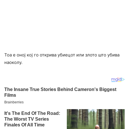
Тоа е оној кој го открива убиецот или злото што убива
наоколу.