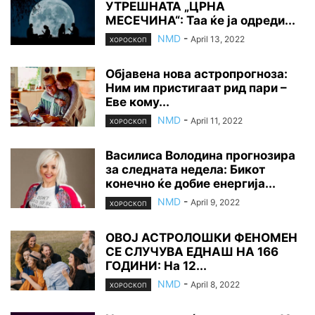
УТРЕШНАТА „ЦРНА
МЕСЕЧИНА“: Таа ќе ја одреди...
NMD
-
April 13, 2022
ХОРОСКОП
Објавена нова астропрогноза:
Ним им пристигаат рид пари –
Еве кому...
NMD
-
April 11, 2022
ХОРОСКОП
Василиса Володина прогнозира
за следната недела: Бикот
конечно ќе добие енергија...
NMD
-
April 9, 2022
ХОРОСКОП
ОВОЈ АСТРОЛОШКИ ФЕНОМЕН
СЕ СЛУЧУВА ЕДНАШ НА 166
ГОДИНИ: На 12...
NMD
-
April 8, 2022
ХОРОСКОП