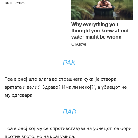
РАК
Тоа е оној што влага во страшната куќа, ја отвора
вратата и вели:” Здраво? Има ли некој?”, а убиецот не
му одговара.
ЛАВ
Тоа е оној кој му се спротивставува на убиецот, се бори
против злото, но на крај умира.