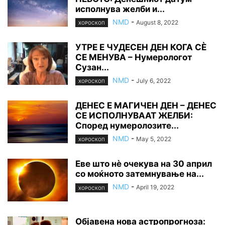
исполнува желби и...
NMD
-
August 8, 2022
ХОРОСКОП
УТРЕ Е ЧУДЕСЕН ДЕН КОГА СÈ
СЕ МЕНУВА – Нумерологот
Сузан...
NMD
-
July 6, 2022
ХОРОСКОП
ДЕНЕС Е МАГИЧЕН ДЕН – ДЕНЕС
СЕ ИСПОЛНУВААТ ЖЕЛБИ:
Според нумеролозите...
NMD
-
May 5, 2022
ХОРОСКОП
Еве што нè очекува на 30 април
со моќното затемнување на...
NMD
-
April 19, 2022
ХОРОСКОП
Објавена нова астропрогноза: