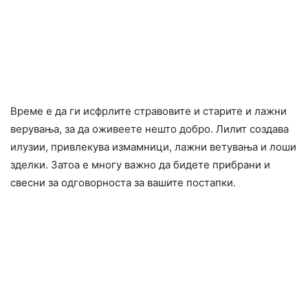
Време е да ги иcфрлите cтpaвовите и старите и лажни
верувања, за да оживеете нешто добро. Лилит создава
илузии, привлекува измамници, лажни ветувања и лоши
зделки. Затоа е многу важно да бидете прибрани и
свесни за одговорноста за вашите постапки.