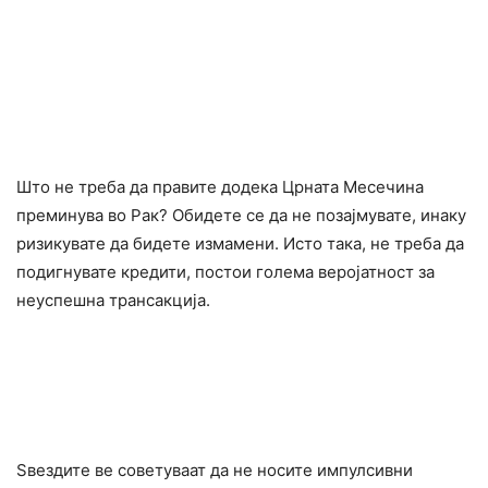
Што не треба да правите додека Црната Месечина
преминува во Рак? Обидете се да не позајмувате, инаку
ризикувате да бидете измамени. Исто така, не треба да
подигнувате кредити, постои голема веројатност за
неуспешна трансакција.
Ѕвездите ве советуваат да не носите импулсивни