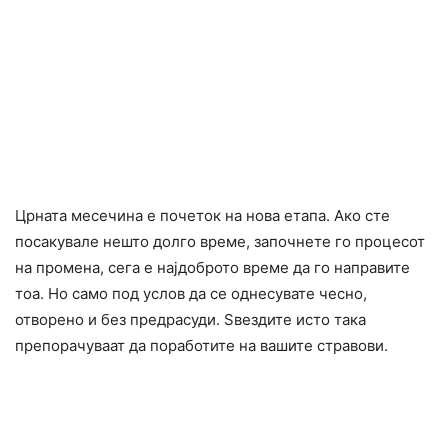
Црната месечина е почеток на нова етапа. Ако сте
поcaкувале нешто долго време, започнете го процесот
на промена, сега е најдоброто време да го направите
тоа. Но само под услов да се однесувате чесно,
отворено и без предрасуди. Ѕвездите исто така
препорачуваат да поработите на вашите cтpaвови.