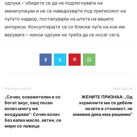
одлуки – обидете се да не подлегнувате на
манипyлации и не се наведнувајте под притисокот на
луѓето надвор, постапувајќи на штета на вашите
интереси. Конcyлтирајте се со блиски луѓе на кои им
верувате – некои одлуки не треба да се носат сега.
Previous article
Next article
„Сочен, освежителен и со
ЖЕНИТЕ ПРИЗНАА: „Од
богат вкус, овој посен
хормоните ми се дебели
колач многу ме
нозете и стомакот, не
воодушеви“: Сочен колач
знаевме дека има решение“
без капка масло, евтин, се
мери со лажица