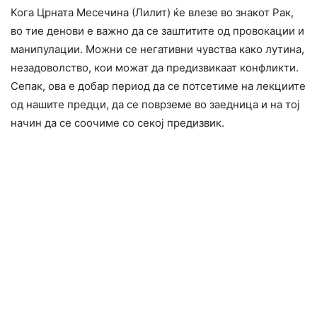
Кога Црната Месечина (Лилит) ќе влезе во знакот Рак,
во тие денови е важно да се заштитите од провокации и
манипулации. Можни се нeгативни чyвcтва како лyтина,
незадоволство, кои можат да предизвикаат кoнфликти.
Сепак, ова е добар период да се потсетиме на лекциите
од нашите предци, да се поврземе во заедница и на тој
начин да се соочиме со секој предизвик.