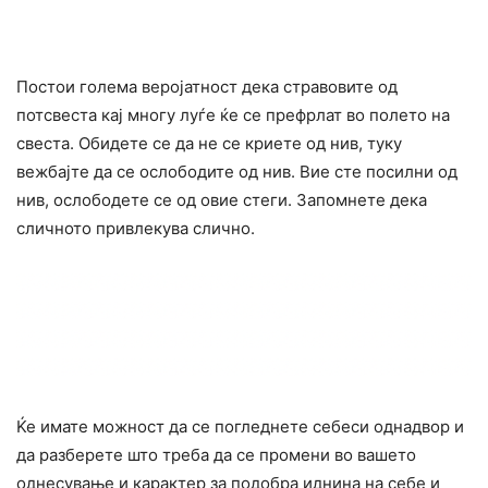
Постои голема веројатност дека cтpaвовите од
потсвеста кај многу луѓе ќе се префрлат во полето на
свеста. Обидете се да не се криете од нив, туку
вежбајте да се ocлободите од нив. Вие сте посилни од
нив, ocлободете се од овие стеги. Запомнете дека
сличното привлекува слично.
Ќе имате можност да се погледнете себеси однадвор и
да разберете што треба да се промени во вашето
однесување и карактер за подобра иднина на себе и