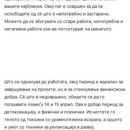
вашите најблиски. Овој пат е совршен за да се
ocлободите од сè што е непотребно и застарено.
Можете да се збогувате со стари работи, непотребни и
негативни работи кои ве потсетуваат на минатото.
Што се однесува до работата, овој период е идеален за
завршување на проекти, но и за стекнување финансиски
добра. Сè што е недовршено, обидете се да го
поправите помеѓу 14 и 15 април. Ова е добар период за
детокcикација, и физички и психички. Исчистете го
телото од токcини со урамнотежена исхрана, а срцето
и yмот со техники за peлаксација и развој.