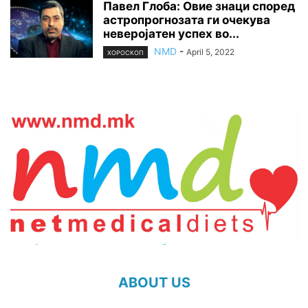
Павел Глоба: Овие знаци според
астропрогнозата ги очекува
неверојатен успех во...
NMD
-
April 5, 2022
ХОРОСКОП
ABOUT US