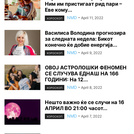
Ним им пристигаат рид пари –
Еве кому...
NMD
-
April 11, 2022
ХОРОСКОП
Василиса Володина прогнозира
за следната недела: Бикот
конечно ќе добие енергија...
NMD
-
April 9, 2022
ХОРОСКОП
ОВОЈ АСТРОЛОШКИ ФЕНОМЕН
СЕ СЛУЧУВА ЕДНАШ НА 166
ГОДИНИ: На 12...
NMD
-
April 8, 2022
ХОРОСКОП
Нешто важно ќе се случи на 16
АПРИЛ ВО 21:00 часот...
NMD
-
April 7, 2022
ХОРОСКОП