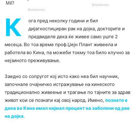
К
ога пред неколку години и бил
дијагностициран рак на дојка, докторите и
предвиделе дека ќе живее само уште 2
месеца. Во тоа време проф.Џејн Плант живеела и
работела во Кина, па можеби токму тоа било клучно за
нејзиното преживување.
Заедно со сопругот кој исто како неа бил научник,
започнале очајничко истражување на кинеското
традиционално живеење и трагање по тајните за здрав
живот кои се познати кај овој народ. Имено,
познато е
дека во Кина имал најмал процент на заболени од рак
на дојка.