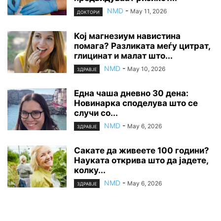
NMD
-
May 11, 2026
ДОКТОРИ
Кој магнезиум навистина
помага? Разликата меѓу цитрат,
глицинат и малат што...
NMD
-
May 10, 2026
ЗДРАВЈЕ
Една чаша дневно 30 дена:
Новинарка споделува што се
случи со...
NMD
-
May 6, 2026
ЗДРАВЈЕ
Сакате да живеете 100 години?
Науката открива што да јадете,
колку...
NMD
-
May 6, 2026
ЗДРАВЈЕ