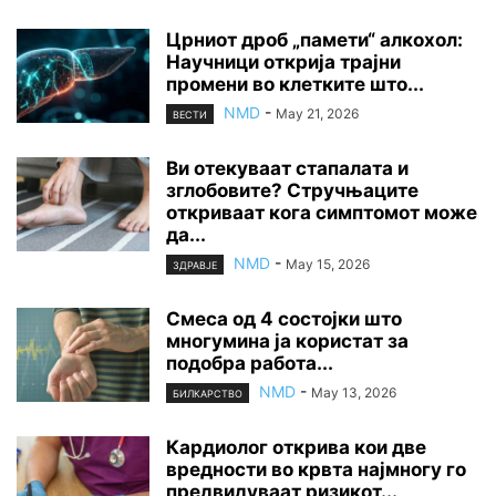
Црниот дроб „памети“ алкохол:
Научници открија трајни
промени во клетките што...
NMD
-
May 21, 2026
ВЕСТИ
Ви отекуваат стапалата и
зглобовите? Стручњаците
откриваат кога симптомот може
да...
NMD
-
May 15, 2026
ЗДРАВЈЕ
Смеса од 4 состојки што
многумина ја користат за
подобра работа...
NMD
-
May 13, 2026
БИЛКАРСТВО
Кардиолог открива кои две
вредности во крвта најмногу го
предвидуваат ризикот...