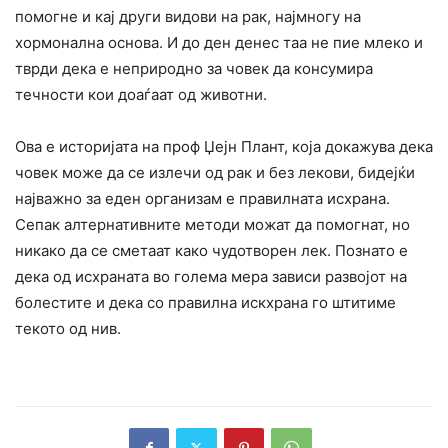
помогне и кај други видови на рак, најмногу на
хормонална основа. И до ден денес таа не пие млеко и
тврди дека е неприродно за човек да консумира
течности кои доаѓаат од животни.
Ова е историјата на проф Џејн Плант, која докажува дека
човек може да се излечи од рак и без лекови, бидејќи
најважно за еден организам е правилната исхрана.
Сепак алтернативните методи можат да помогнат, но
никако да се сметаат како чудотворен лек. Познато е
дека од исхраната во голема мера зависи развојот на
болестите и дека со правилна искхрана го штитиме
текото од нив.