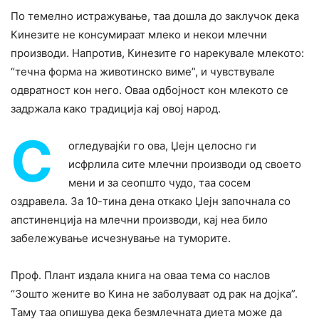
По темелно истражување, таа дошла до заклучок дека
Кинезите не консумираат млеко и некои млечни
производи. Напротив, Кинезите го нарекувале млекото:
“течна форма на животинско виме”, и чувствувале
одвратност кон него. Оваа одбојност кон млекото се
задржала како традиција кај овој народ.
С
огледувајќи го ова, Џејн целосно ги
исфрлила сите млечни производи од своето
мени и за сеопшто чудо, таа сосем
оздравела. За 10-тина дена откако Џејн започнала со
апстиненција на млечни производи, кај неа било
забележување исчезнување на туморите.
Проф. Плант издала книга на оваа тема со наслов
“Зошто жените во Кина не заболуваат од рак на дојка”.
Таму таа опишува дека безмлечната диета може да