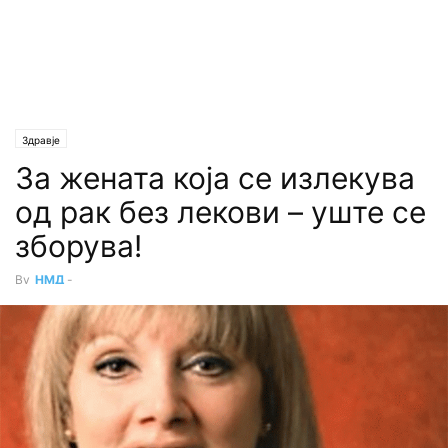
Здравје
За жената која се излекува
од рак без лекови – уште се
зборува!
By
НМД
-