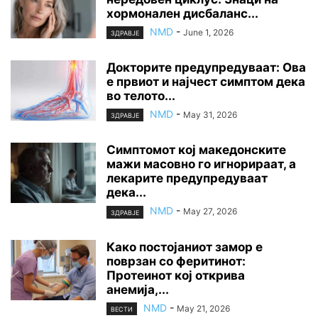
хормонален дисбаланс...
NMD
-
June 1, 2026
ЗДРАВЈЕ
Докторите предупредуваат: Ова
е првиот и најчест симптом дека
во телото...
NMD
-
May 31, 2026
ЗДРАВЈЕ
Симптомот кој македонските
мажи масовно го игнорираат, а
лекарите предупредуваат
дека...
NMD
-
May 27, 2026
ЗДРАВЈЕ
Како постојаниот замор е
поврзан со феритинот:
Протеинот кој открива
анемија,...
NMD
-
May 21, 2026
ВЕСТИ