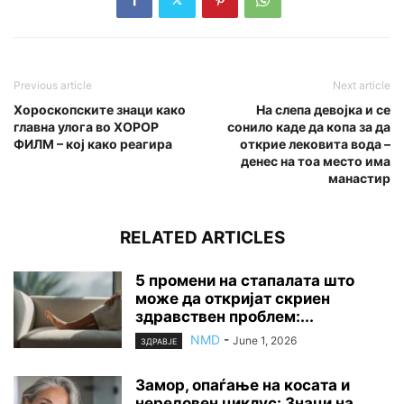
Previous article
Next article
Хороскопските знаци како
На слепа девојка и се
главна улога во ХОРОР
сонило каде да копа за да
ФИЛМ – кој како реагира
открие лековита вода –
денес на тоа место има
манастир
RELATED ARTICLES
5 промени на стапалата што
може да откријат скриен
здравствен проблем:...
NMD
-
June 1, 2026
ЗДРАВЈЕ
Замор, опаѓање на косата и
нередовен циклус: Знаци на