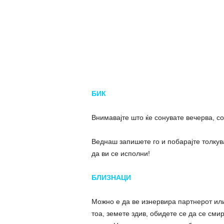
БИК
Внимавајте што ќе сонувате вечерва, со
Веднаш запишете го и побарајте толкува
да ви се исполни!
БЛИЗНАЦИ
Можно е да ве изнервира партнерот или
тоа, земете здив, обидете се да се сми