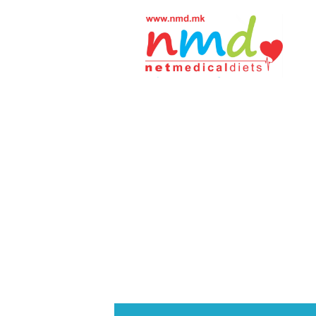
Н
М
Д