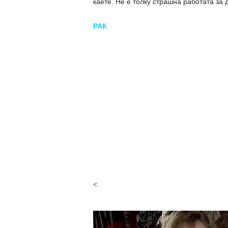
каете. Не е толку страшна работата за 
РАК
<