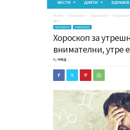
ВЕСТИ
ДИЕТИ
ЗДРАВЈЕ
Home
Останато
Хороскоп
Хороскоп 
ден
ОСТАНАТО
ХОРОСКОП
Хороскоп за утрешн
внимателни, утре е
By
НМД
-