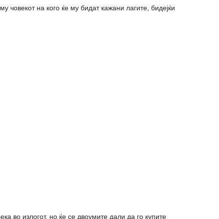
кму човекот на кого ќе му бидат кажани лагите, бидејќи
ка во излогот, но ќе се двоумите дали да го купите