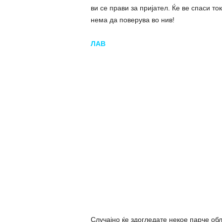
ви се прави за пријател. Ќе ве спаси то
нема да поверува во нив!
ЛАВ
Случајно ќе здогледате некое парче обле