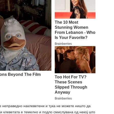
те неправедно наклеветени и тука не можете ништо да
ќи клеветата е темелно и подло смислувана од некој што