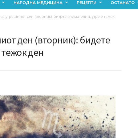
НАРОДНА МЕДИЦИНА
РЕЦЕПТИ
ОСТАНАТО
за утрешниот ден (вторник): бидете внимателни, утре е тежок
иот ден (вторник): бидете
 тежок ден