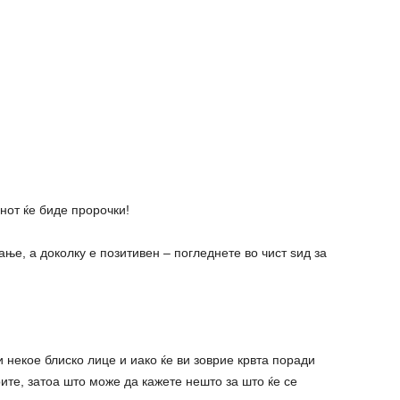
нот ќе биде пророчки!
ње, а доколку е позитивен – погледнете во чист ѕид за
 некое блиско лице и иако ќе ви зоврие крвта поради
рите, затоа што може да кажете нешто за што ќе се