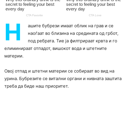
Н
ашите бубрези имаат облик на грав и се
наоѓаат во близина на средината од грбот,
под ребрата. Тие ја филтрираат крвта и го
елиминираат отпадот, вишокот вода и штетните
материи.
Овој отпад и штетни материи се собираат во вид на
урина. Бубрезите се витални органи и нивната заштита
треба да биде наш приоритет.