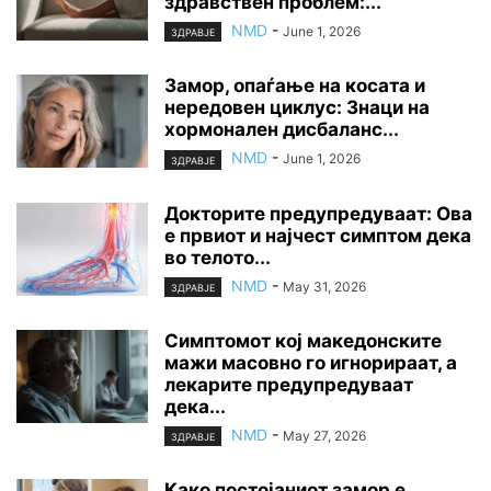
здравствен проблем:...
NMD
-
June 1, 2026
ЗДРАВЈЕ
Замор, опаѓање на косата и
нередовен циклус: Знаци на
хормонален дисбаланс...
NMD
-
June 1, 2026
ЗДРАВЈЕ
Докторите предупредуваат: Ова
е првиот и најчест симптом дека
во телото...
NMD
-
May 31, 2026
ЗДРАВЈЕ
Симптомот кој македонските
мажи масовно го игнорираат, а
лекарите предупредуваат
дека...
NMD
-
May 27, 2026
ЗДРАВЈЕ
Како постојаниот замор е