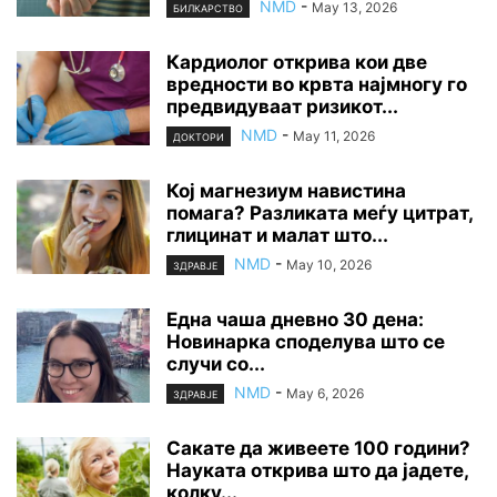
NMD
-
May 13, 2026
БИЛКАРСТВО
Кардиолог открива кои две
вредности во крвта најмногу го
предвидуваат ризикот...
NMD
-
May 11, 2026
ДОКТОРИ
Кој магнезиум навистина
помага? Разликата меѓу цитрат,
глицинат и малат што...
NMD
-
May 10, 2026
ЗДРАВЈЕ
Една чаша дневно 30 дена:
Новинарка споделува што се
случи со...
NMD
-
May 6, 2026
ЗДРАВЈЕ
Сакате да живеете 100 години?
Науката открива што да јадете,
колку...