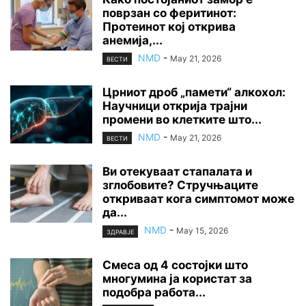
поврзан со феритинот:
Протеинот кој открива
анемија,...
NMD
-
May 21, 2026
ВЕСТИ
Црниот дроб „памети“ алкохол:
Научници открија трајни
промени во клетките што...
NMD
-
May 21, 2026
ВЕСТИ
Ви отекуваат стапалата и
зглобовите? Стручњаците
откриваат кога симптомот може
да...
NMD
-
May 15, 2026
ЗДРАВЈЕ
Смеса од 4 состојки што
многумина ја користат за
подобра работа...