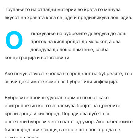
Трупањето на отпадни материи во крвта го менува
вкусот на храната кога се јаде и предизвикува лош здив.
О
ткажување на бубрезите доведува до лош
проток на кислородот до мозокот, а ова
доведува до лошо памтење, слаба
концетрација и вртоглавици.
Ако почувствувате болка во пределот на бубрезите, тоа
значи дека имате камен во бубрег или инфекција.
Бубрезите произведуваат хормон познат како
еритропоетин кој го зголемува бројот на црвените
крвни зрнца и кислород. Поради ова луѓето со
оштетени бубрези често патат од умор. Ако забележите
било кој од овие знаци, важно е што поскоро да се
јавите на лекар.