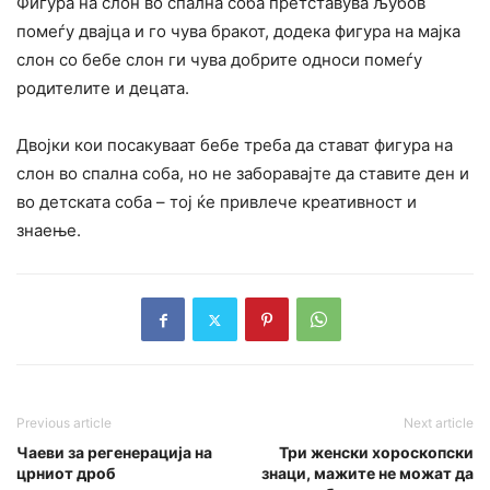
Фигура на слон во спална соба претставува љубов
помеѓу двајца и го чува бракот, додека фигура на мајка
слон со бебе слон ги чува добрите односи помеѓу
родителите и децата.
Двојки кои посакуваат бебе треба да стават фигура на
слон во спална соба, но не заборавајте да ставите ден и
во детската соба – тој ќе привлече креативност и
знаење.
Previous article
Next article
Чаеви за регенерација на
Три женски хороскопски
црниот дроб
знаци, мажите не можат да