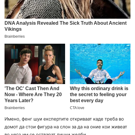
Имено, фенг шуи експертите откриваат каде треба во
домот да стои фигура на слон за да на оние кои живеат
во него им се остварат лични желби.