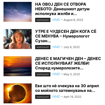
НА ОВОЈ ДЕН СЕ ОТВОРА
НЕБОТО: Денешниот датум
исполнува желби и...
NMD
-
August 8, 2022
ХОРОСКОП
УТРЕ Е ЧУДЕСЕН ДЕН КОГА СÈ
СЕ МЕНУВА – Нумерологот
Сузан...
NMD
-
July 6, 2022
ХОРОСКОП
ДЕНЕС Е МАГИЧЕН ДЕН – ДЕНЕС
СЕ ИСПОЛНУВААТ ЖЕЛБИ:
Според нумеролозите...
NMD
-
May 5, 2022
ХОРОСКОП
Еве што нè очекува на 30 април
со моќното затемнување на...
NMD
-
April 19, 2022
ХОРОСКОП