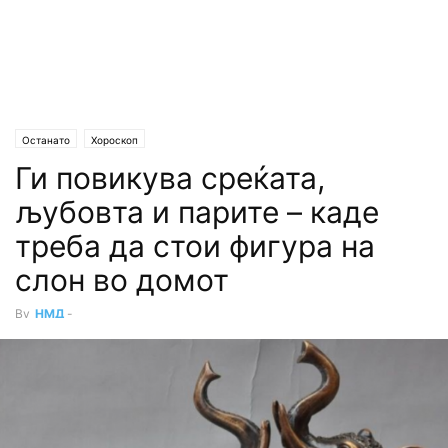
Останато
Хороскоп
Ги повикува среќата,
љубовта и парите – каде
треба да стои фигура на
слон во домот
By
НМД
-