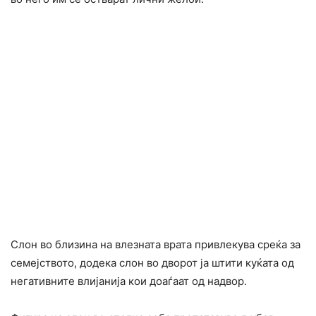
Слон во близина на влезната врата привлекува среќа за
семејството, додека слон во дворот ја штити куќата од
негативните влијанија кои доаѓаат од надвор.