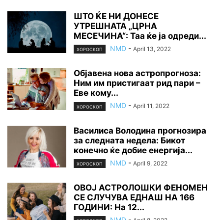
ШТО ЌЕ НИ ДОНЕСЕ
УТРЕШНАТА „ЦРНА
МЕСЕЧИНА“: Таа ќе ја одреди...
NMD
-
April 13, 2022
ХОРОСКОП
Објавена нова астропрогноза:
Ним им пристигаат рид пари –
Еве кому...
NMD
-
April 11, 2022
ХОРОСКОП
Василиса Володина прогнозира
за следната недела: Бикот
конечно ќе добие енергија...
NMD
-
April 9, 2022
ХОРОСКОП
ОВОЈ АСТРОЛОШКИ ФЕНОМЕН
СЕ СЛУЧУВА ЕДНАШ НА 166
ГОДИНИ: На 12...
NMD
-