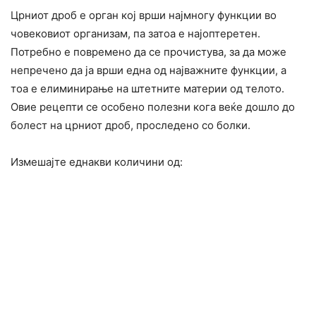
Црниот дроб е орган кој врши најмногу функции во
човековиот организам, па затоа е најоптеретен.
Потребно е повремено да се прочистува, за да може
непречено да ја врши една од најважните функции, а
тоа е елиминирање на штетните материи од телото.
Овие рецепти се особено полезни кога веќе дошло до
болест на црниот дроб, проследено со болки.
Измешајте еднакви количини од: