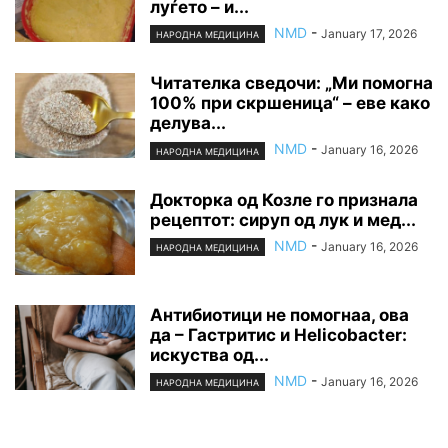
луѓето – и...
NMD
-
January 17, 2026
НАРОДНА МЕДИЦИНА
Читателка сведочи: „Ми помогна
100% при скршеница“ – еве како
делува...
NMD
-
January 16, 2026
НАРОДНА МЕДИЦИНА
Докторка од Козле го признала
рецептот: сируп од лук и мед...
NMD
-
January 16, 2026
НАРОДНА МЕДИЦИНА
Антибиотици не помогнаа, ова
да – Гастритис и Helicobacter:
искуства од...
NMD
-
January 16, 2026
НАРОДНА МЕДИЦИНА