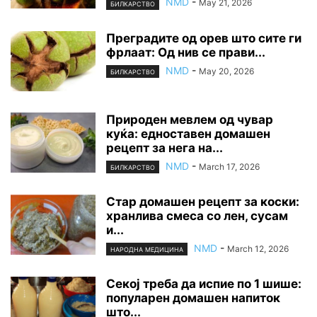
NMD
-
May 21, 2026
БИЛКАРСТВО
Преградите од орев што сите ги
фрлаат: Од нив се прави...
NMD
-
May 20, 2026
БИЛКАРСТВО
Природен мевлем од чувар
куќа: едноставен домашен
рецепт за нега на...
NMD
-
March 17, 2026
БИЛКАРСТВО
Стар домашен рецепт за коски:
хранлива смеса со лен, сусам
и...
NMD
-
March 12, 2026
НАРОДНА МЕДИЦИНА
Секој треба да испие по 1 шише:
популарен домашен напиток
што...