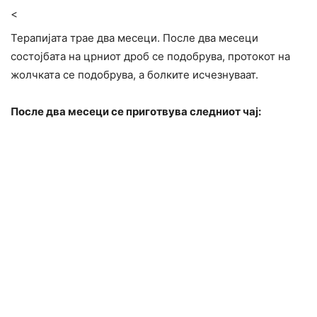
<
Терапијата трае два месеци. После два месеци
состојбата на црниот дроб се подобрува, протокот на
жолчката се подобрува, а болките исчезнуваат.
После два месеци се приготвува следниот чај: