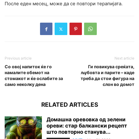
После еден месец, може да се повтори терапијата.
Previous article
Next article
Со овој напиток ќе го
Ги повикува среќата,
намалите обемот на
љубовта и парите – каде
стомакот и ќе ослабите за
треба да стои фигура на
само неколку дена
слон во домот
RELATED ARTICLES
Домашна оревовка од зелени
ореви: стар балкански рецепт
што повторно станува...