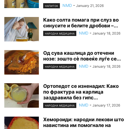
NMD
-
January 21, 2026
НАПИТОК
Како солта помага при слуз во
синусите и белите дробови –...
NMD
-
January 18, 2026
НАРОДНА МЕДИЦИНА
Од сува кашлица до отечени
нозе: зошто сè повеќе луѓе се...
NMD
-
January 18, 2026
НАРОДНА МЕДИЦИНА
Ортопедот се изненадил: Како
по фрактура на карлица
заздравила без гипс...
NMD
-
January 17, 2026
НАРОДНА МЕДИЦИНА
Хемороиди: народни лекови што
навистина им помогнале на