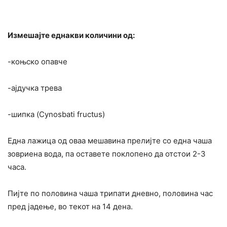
Измешајте еднакви количини од:
-коњско опавче
-ајдучка трева
-шипка (Cynosbati fructus)
Една лажица од оваа мешавина прелијте со една чаша
зовриена вода, па оставете поклопено да отстои 2-3
часа.
Пијте по половина чаша трипати дневно, половина час
пред јадење, во текот на 14 дена.