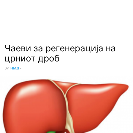
Чаеви за регенерација на
црниот дроб
By
НМД
-