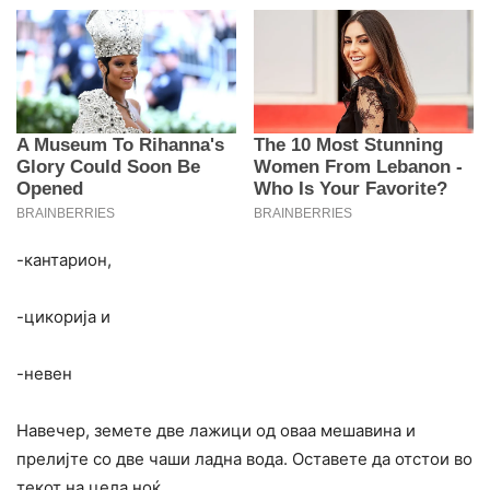
-кантарион,
-цикорија и
-невен
Навечер, земете две лажици од оваа мешавина и
прелијте со две чаши ладна вода. Оставете да отстои во
текот на цела ноќ.