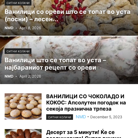
СИТНИ КОЛАЧИ
Ванилици со ореви што се топат во уста
(посни) – лесен...
NMD
-
April 8, 2026
СИТНИ КОЛАЧИ
Ванилици што се топат во уста –
најбараниот рецепт со ореви
NMD
-
April 2, 2026
ВАНИЛИЦИ СО ЧОКОЛАДО И
КОКОС: Апсолутен погодок на
секоја празнична трпеза
NMD
-
December 5, 2023
СИТНИ КОЛАЧИ
Десерт за 5 минути! Ќе се