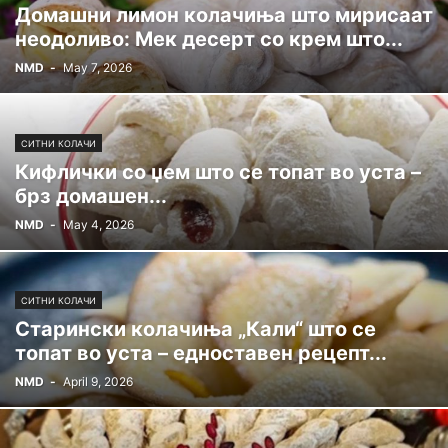
Домашни лимон колачиња што мирисаат
неодоливо: Мек десерт со крем што...
NMD
-
May 7, 2026
СИТНИ КОЛАЧИ
Кифлички со џем што се топат во уста –
брз домашен...
NMD
-
May 4, 2026
СИТНИ КОЛАЧИ
Старински колачиња „Кали“ што се
топат во уста – едноставен рецепт...
NMD
-
April 9, 2026