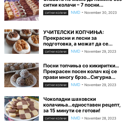
ситни колачи – 7 посни...
NMD
-
November 30, 2023
СИТНИ КОЛАЧИ
УЧИТЕЛСКИ КОПЧИЊА:
Прекрасни и лесни за
подготовка, а можат да се...
NMD
-
November 29, 2023
СИТНИ КОЛАЧИ
Посни топчиња со кикиритки…
Прекрасен посен колач кој се
прави многу брзо…Сигурна...
NMD
-
November 29, 2023
СИТНИ КОЛАЧИ
Чоколадни шаховски
колачиња…едноставен рецепт,
за 15 минути се готови!
NMD
-
November 28, 2023
СИТНИ КОЛАЧИ