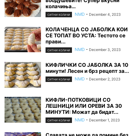
воодушевите! Супер вкусни
колачиња…
NMD
-
December 4, 2023
СИТНИ КОЛАЧИ
КОЛАЧЕНЦА СО ЈАБОЛКА КОИ
СЕ ТОПАТ ВО УСТА: Тестото се
прави...
NMD
-
December 3, 2023
СИТНИ КОЛАЧИ
КИФЛИЧКИ СО ЈАБОЛКА ЗА 10
минути! Лесен и брз рецепт за...
NMD
-
December 2, 2023
СИТНИ КОЛАЧИ
КИФЛИ-ПОТКОВИЦИ СО
ЛЕШНИЦИ ИЛИ ОРЕВИ ЗА 30
МИНУТИ: Можат да бидат...
NMD
-
December 1, 2023
СИТНИ КОЛАЧИ
Славата не може да помине без