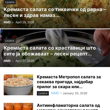
САЛАТИ
Кремаста салата со тиквички од рерна –
лесен и здрав намаз...
NMD
-
April 29, 2026
САЛАТИ
Кремаста салата со краставици што
сите ја обожаваат – лесен рецепт...
NMD
-
April 27, 2026
Кремаста Метропол салата за
секаква пригода, најдобар
прилог за скара или...
NMD
-
January 30, 2026
САЛАТИ
Антиинфламаторна салата од