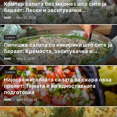
Компир салата без мајонез што сите ја
бараат: Лесен и заситувачки...
NMD
-
May 21, 2026
САЛАТИ
Пилешка салата со кикирики што сите ја
бараат: Кремаста, заситувачка и...
NMD
-
May 3, 2026
САЛАТИ
Најосвежителната салата за скара оваа
пролет: Тајната е во едноставната
подготовка
NMD
-
April 30, 2026