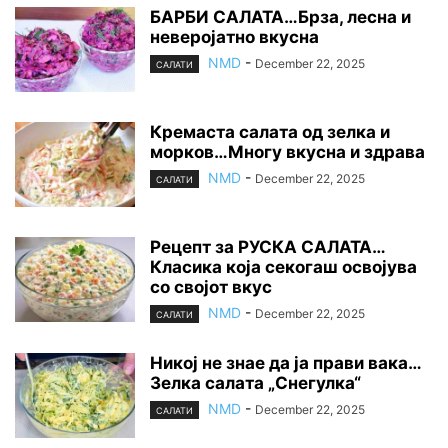
БАРБИ САЛАТА…Брза, лесна и
неверојатно вкусна
NMD
-
December 22, 2025
САЛАТИ
Кремаста салата од зелка и
морков…Многу вкусна и здрава
NMD
-
December 22, 2025
САЛАТИ
Рецепт за РУСКА САЛАТА…
Класика која секогаш освојува
со својот вкус
NMD
-
December 22, 2025
САЛАТИ
Никој не знае да ја прави вака…
Зелка салата „Снегулка“
NMD
-
December 22, 2025
САЛАТИ