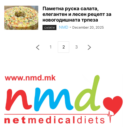
Паметна руска салата,
елегантен и лесен рецепт за
новогодишната трпеза
NMD
-
December 20, 2025
САЛАТИ
1
2
3