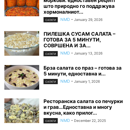
моркови: едноставен рецепт
што природно го поддржува
хормоналниот...
NMD
-
January 29, 2026
САЛАТИ
ПИЛЕШКА СУСАМ САЛАТА –
ГОТОВА ЗА 5 МИНУТИ,
СОВРШЕНА И ЗА...
NMD
-
January 13, 2026
САЛАТИ
Брза салата со праз – готова за
5 минути, едноставна и...
NMD
-
January 1, 2026
САЛАТИ
Ресторанска салата со печурки
и грав…Едноставна и многу
вкусна, како прилог...
NMD
-
December 22, 2025
САЛАТИ