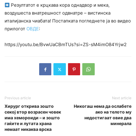
Резултатот е крцкава кора однадвор и мека,
воздушеста внатрешност одвнатре – вистинска
италијанска чиабата! Постапката погледнете ја во видео
прилогот
ОВДЕ
:
https://youtu.be/BvwUaCBmTUs?si=ZS-sM4imO84Yrjw2
Previous article
Next article
Хирург открива зошто
Никогаш нема да ослабете
секој втор возрасен човек
ако на телото му
има хемороиди – и зошто
недостигаат овие два
гаќите и лутата храна
минерала
немаат никаква врска