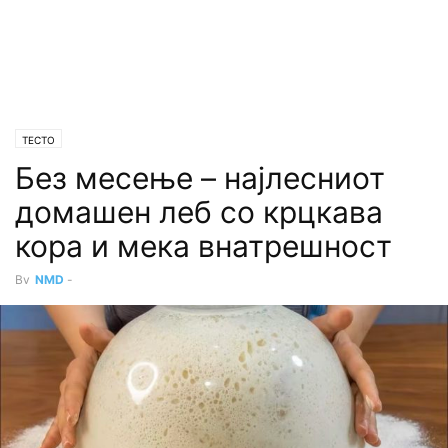
ТЕСТО
Без месење – најлесниот
домашен леб со крцкава
кора и мека внатрешност
By
NMD
-