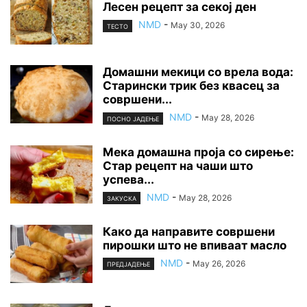
Лесен рецепт за секој ден
NMD
-
May 30, 2026
ТЕСТО
Домашни мекици со врела вода:
Старински трик без квасец за
совршени...
NMD
-
May 28, 2026
ПОСНО ЈАДЕЊЕ
Мека домашна проја со сирење:
Стар рецепт на чаши што
успева...
NMD
-
May 28, 2026
ЗАКУСКА
Како да направите совршени
пирошки што не впиваат масло
NMD
-
May 26, 2026
ПРЕДЈАДЕЊЕ