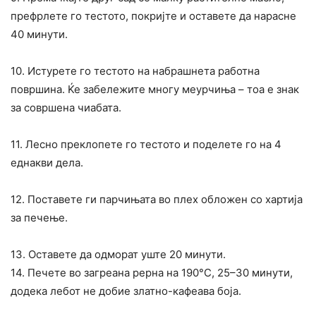
префрлете го тестото, покријте и оставете да нарасне
40 минути.
10. Истурете го тестото на набрашнета работна
површина. Ќе забележите многу меурчиња – тоа е знак
за совршена чиабата.
11. Лесно преклопете го тестото и поделете го на 4
еднакви дела.
12. Поставете ги парчињата во плех обложен со хартија
за печење.
13. Оставете да одморат уште 20 минути.
14. Печете во загреана рерна на 190°C, 25–30 минути,
додека лебот не добие златно-кафеава боја.