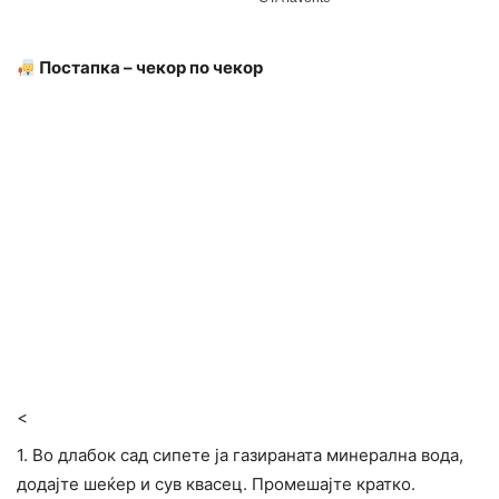
Постапка – чекор по чекор
<
1. Во длабок сад сипете ја газираната минерална вода,
додајте шеќер и сув квасец. Промешајте кратко.