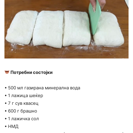
Потребни состојки
• 500 мл газирана минерална вода
• 1 лажица шеќер
• 7 г сув квасец
• 600 г брашно
• 1 лажичка сол
• НМД