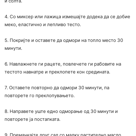
и солта.
4. Со миксер или лажица измешајте додека да се добие
меко, еластично и лепливо тесто.
5. Покријте и оставете да одмори на топло место 30
минути.
6. Навлажнете ги рацете, повлечете ги рабовите на
тестото навнатре и преклопете кон средината.
7. Оставете повторно да одмори 30 минути, па
повторете го преклопувањето.
8. Направете уште едно одморање од 30 минути и
повторете ја постапката.
9. Премачкајте друг сад со малку растително масло,