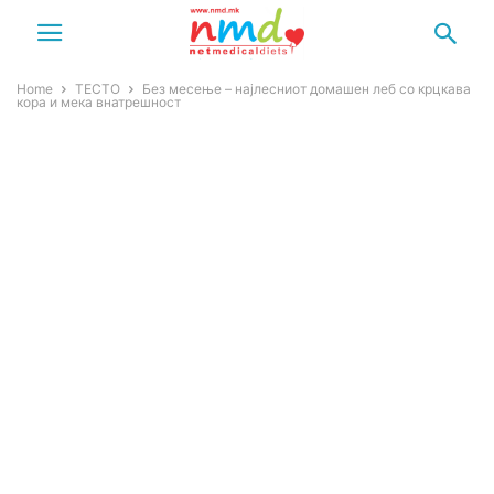
Home
ТЕСТО
Без месење – најлесниот домашен леб со крцкава
кора и мека внатрешност