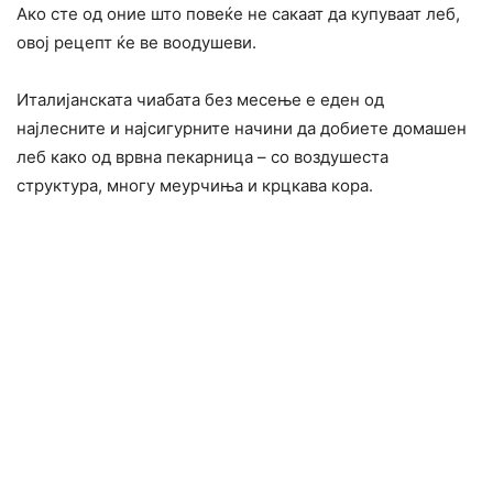
Ако сте од оние што повеќе не сакаат да купуваат леб,
овој рецепт ќе ве воодушеви.
Италијанската чиабата без месење е еден од
најлесните и најсигурните начини да добиете домашен
леб како од врвна пекарница – со воздушеста
структура, многу меурчиња и крцкава кора.