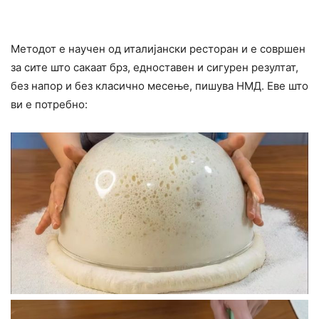
Методот е научен од италијански ресторан и е совршен
за сите што сакаат брз, едноставен и сигурен резултат,
без напор и без класично месење, пишува НМД. Еве што
ви е потребно: