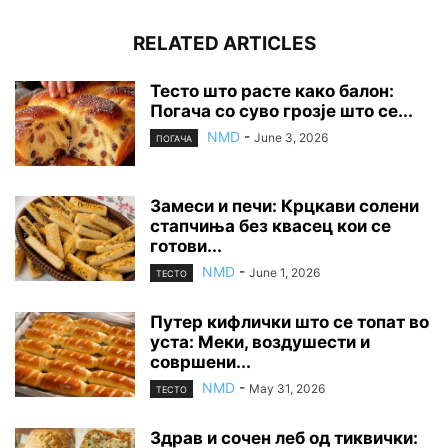
RELATED ARTICLES
Тесто што расте како балон:
Погача со суво грозје што се...
NMD
-
June 3, 2026
ПОГАЧА
Замеси и печи: Крцкави солени
стапчиња без квасец кои се
готови...
NMD
-
June 1, 2026
ТЕСТО
Путер кифлички што се топат во
уста: Меки, воздушести и
совршени...
NMD
-
May 31, 2026
ТЕСТО
Здрав и сочен леб од тиквички: