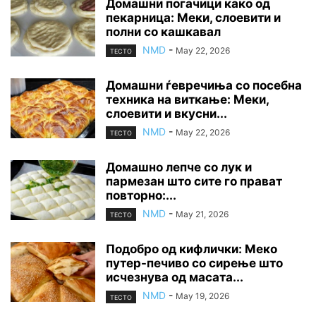
Домашни погачици како од
пекарница: Меки, слоевити и
полни со кашкавал
NMD
-
May 22, 2026
ТЕСТО
Домашни ѓевречиња со посебна
техника на виткање: Меки,
слоевити и вкусни...
NMD
-
May 22, 2026
ТЕСТО
Домашно лепче со лук и
пармезан што сите го прават
повторно:...
NMD
-
May 21, 2026
ТЕСТО
Подобро од кифлички: Меко
путер-печиво со сирење што
исчезнува од масата...
NMD
-
May 19, 2026
ТЕСТО