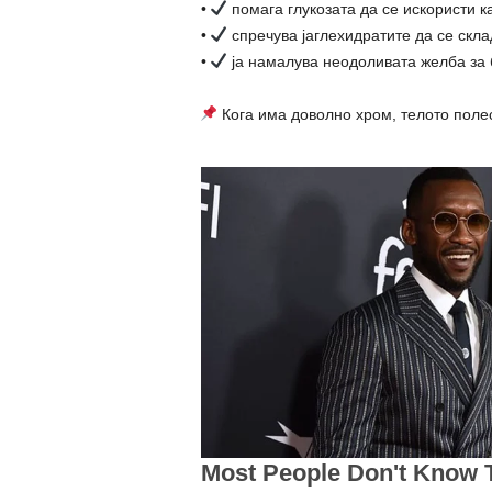
•
помага глукозата да се искористи к
•
спречува јаглехидратите да се скла
•
ја намалува неодоливата желба за 
Кога има доволно хром, телото полес