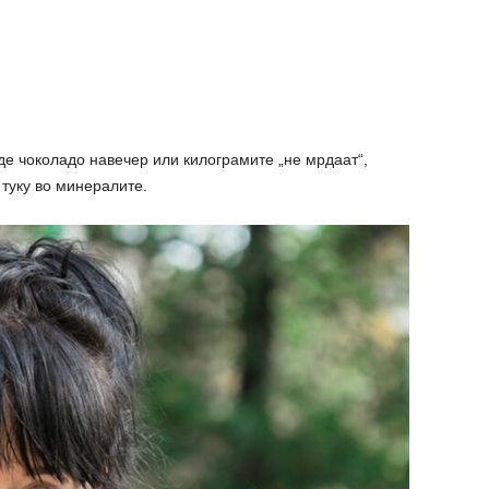
јаде чоколадо навечер или килограмите „не мрдаат“,
 туку во минералите.