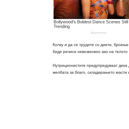
Колку и да се трудите со диети, броењ
биде речиси невозможно ако на телото
Нутриционистите предупредуваат дека д
желбата за благо, складирањето масти 