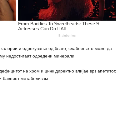
е калории и одрекување од благо, слабеењето може да
 му недостигаат одредени минерали.
ефицитот на хром и цинк директно влијае врз апетитот,
и бавниот метаболизам.