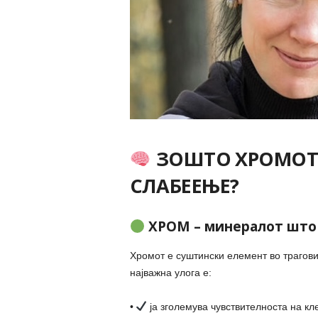
ЗОШТО ХРОМОТ 
СЛАБЕЕЊЕ?
ХРОМ – минералот што 
Хромот е суштински елемент во трагови
најважна улога е:
•
ја зголемува чувствителноста на кл