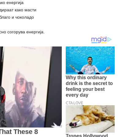
ако енергија
дираат како масти
благо и чоколадо
но согорува енергија.