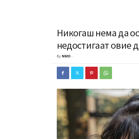
Никогаш нема да ос
недостигаат овие 
By
NMD
-