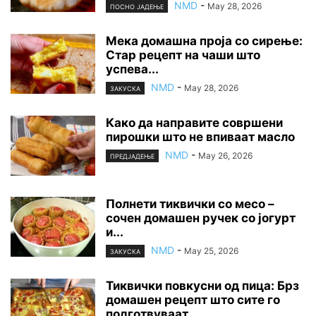
NMD
-
May 28, 2026
ПОСНО ЈАДЕЊЕ
Мека домашна проја со сирење:
Стар рецепт на чаши што
успева...
NMD
-
May 28, 2026
ЗАКУСКА
Како да направите совршени
пирошки што не впиваат масло
NMD
-
May 26, 2026
ПРЕДЈАДЕЊЕ
Полнети тиквички со месо –
сочен домашен ручек со јогурт
и...
NMD
-
May 25, 2026
ЗАКУСКА
Тиквички повкусни од пица: Брз
домашен рецепт што сите го
подготвуваат...