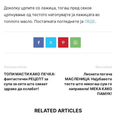
Доколку црпите со лажица, тогаш пред секое
црпнување од тестото натопувајте ја лажицата во
топлото масло. Постапката погледнете ја
ОВДЕ
.
Previous article
Next article
ТОПИ МАСТИ КАКО ПЕЧКА:
Лисната погача
фантастичен РЕЦЕПТ за
МАСЛЕНИЦА: Најубавото
супа за сите што сакаат
тесто што некогаш сум го
здраво да ослабат!
направила! МЕКА КАКО
ПАМУК!
RELATED ARTICLES