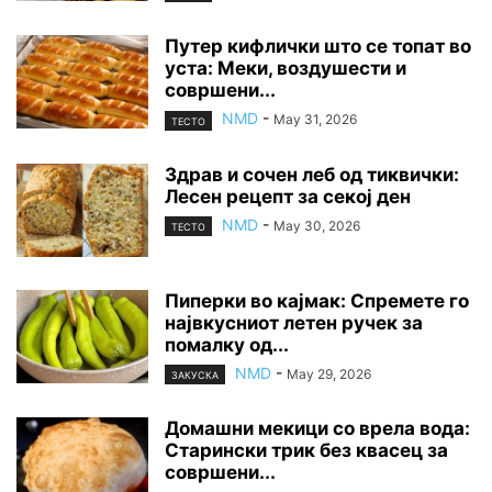
Путер кифлички што се топат во
уста: Меки, воздушести и
совршени...
NMD
-
May 31, 2026
ТЕСТО
Здрав и сочен леб од тиквички:
Лесен рецепт за секој ден
NMD
-
May 30, 2026
ТЕСТО
Пиперки во кајмак: Спремете го
највкусниот летен ручек за
помалку од...
NMD
-
May 29, 2026
ЗАКУСКА
Домашни мекици со врела вода:
Старински трик без квасец за
совршени...