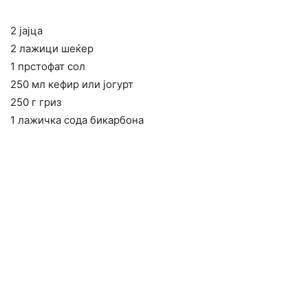
2 јајца
2 лажици шеќер
1 прстофат сол
250 мл кефир или јогурт
250 г гриз
1 лажичка сода бикарбона