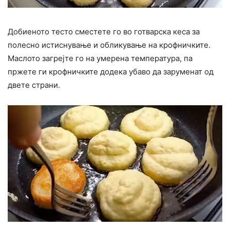
Добиеното тесто сместете го во готварска кеса за
полесно истиснување и обликување на крофничките.
Маслото загрејте го на умерена температура, па
пржете ги крофничките додека убаво да заруменат од
двете страни.