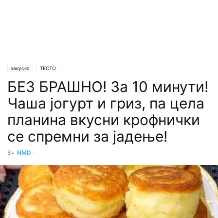
закуска
ТЕСТО
БЕЗ БРАШНО! За 10 минути!
Чаша јогурт и гриз, па цела
планина вкусни крофнички
се спремни за јадење!
By
NMD
-