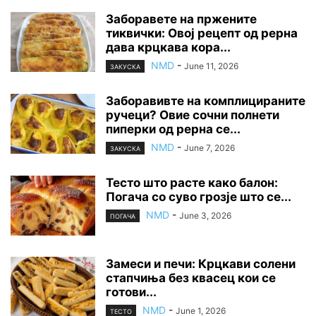
Заборавете на пржените
тиквички: Овој рецепт од рерна
дава крцкава кора...
NMD
-
June 11, 2026
ЗАКУСКА
Заборавивте на комплицираните
ручеци? Овие сочни полнети
пиперки од рерна се...
NMD
-
June 7, 2026
ЗАКУСКА
Тесто што расте како балон:
Погача со суво грозје што се...
NMD
-
June 3, 2026
ПОГАЧА
Замеси и печи: Крцкави солени
стапчиња без квасец кои се
готови...
NMD
-
June 1, 2026
ТЕСТО