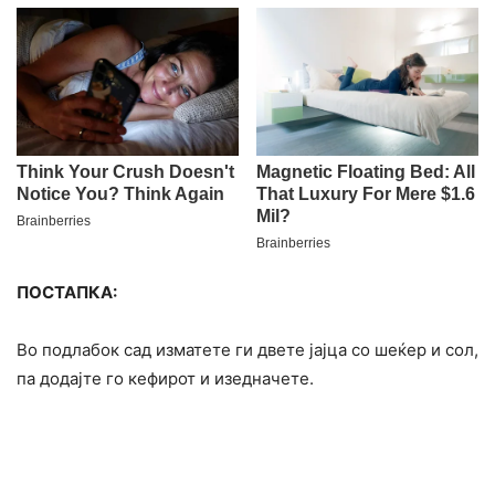
ПОСТАПКА:
Во подлабок сад изматете ги двете јајца со шеќер и сол,
па додајте го кефирот и изедначете.