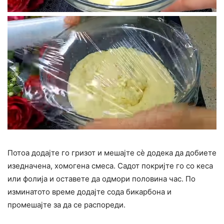
Потоа додајте го гризот и мешајте сè додека да добиете
изедначена, хомогена смеса. Садот покријте го со кеса
или фолија и оставете да одмори половина час. По
изминатото време додајте сода бикарбона и
промешајте за да се распореди.