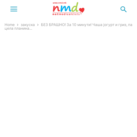
Home
закуска
БЕЗ БРАШНО! За 10 минути! Чаша јогурт и гриз, па
цела планина...