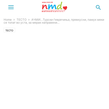
Home
ТЕСТО
АЧМИ…Турски ѓевречиња, превкусни, памук меки
се топат во уста, за мерак направени…
ТЕСТО