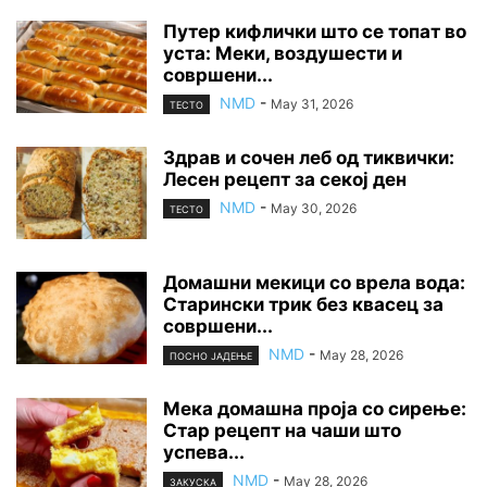
Путер кифлички што се топат во
уста: Меки, воздушести и
совршени...
NMD
-
May 31, 2026
ТЕСТО
Здрав и сочен леб од тиквички:
Лесен рецепт за секој ден
NMD
-
May 30, 2026
ТЕСТО
Домашни мекици со врела вода:
Старински трик без квасец за
совршени...
NMD
-
May 28, 2026
ПОСНО ЈАДЕЊЕ
Мека домашна проја со сирење:
Стар рецепт на чаши што
успева...
NMD
-
May 28, 2026
ЗАКУСКА