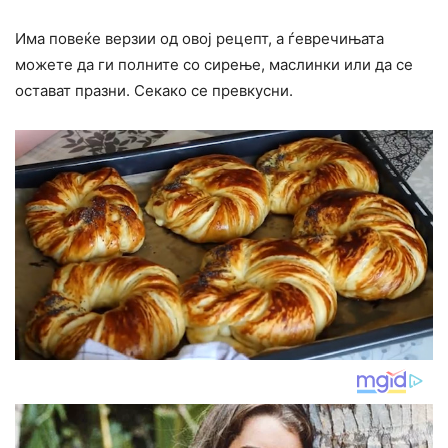
Има повеќе верзии од овој рецепт, а ѓевречињата
можете да ги полните со сирење, маслинки или да се
остават празни. Секако се превкусни.