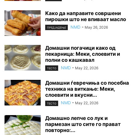
Како да направите совршени
пирошки што не впиваат масло
NMD
-
May 26, 2026
ПРЕДЈАДЕЊЕ
Домашни погачици како од
пекарница: Меки, слоевити и
полни со кашкавал
NMD
-
May 22, 2026
ТЕСТО
Домашни ѓевречиња со посебна
техника на виткање: Меки,
слоевити и вкусни...
NMD
-
May 22, 2026
ТЕСТО
Домашно лепче со лук и
пармезан што сите го прават
повторно:...