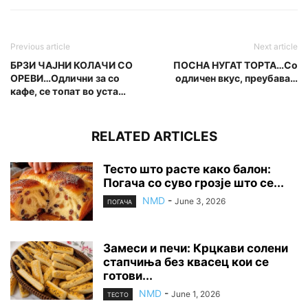
Previous article
Next article
БРЗИ ЧАЈНИ КОЛАЧИ СО
ПОСНА НУГАТ ТОРТА…Со
ОРЕВИ…Одлични за со
одличен вкус, преубава…
кафе, се топат во уста…
RELATED ARTICLES
Тесто што расте како балон:
Погача со суво грозје што се...
NMD
-
June 3, 2026
ПОГАЧА
Замеси и печи: Крцкави солени
стапчиња без квасец кои се
готови...
NMD
-
June 1, 2026
ТЕСТО