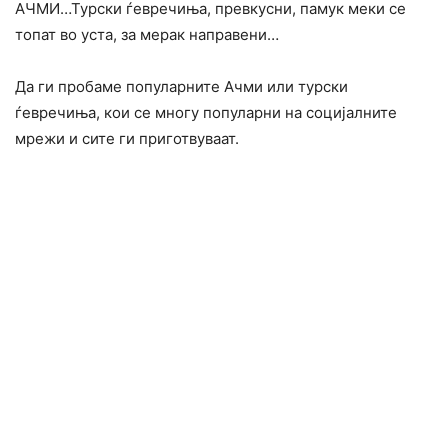
АЧМИ…Турски ѓевречиња, превкусни, памук меки се
топат во уста, за мерак направени…
Да ги пробаме популарните Ачми или турски
ѓевречиња, кои се многу популарни на социјалните
мрежи и сите ги приготвуваат.