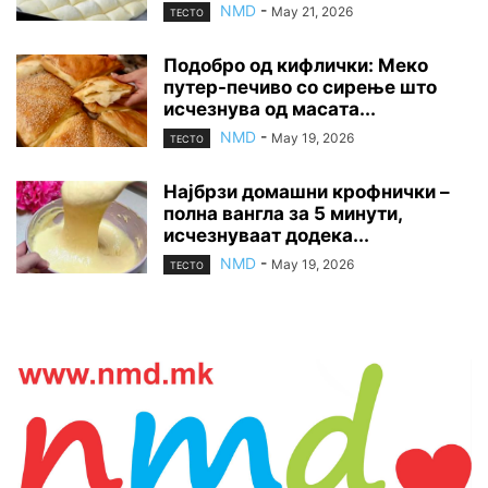
NMD
-
May 21, 2026
ТЕСТО
Подобро од кифлички: Меко
путер-печиво со сирење што
исчезнува од масата...
NMD
-
May 19, 2026
ТЕСТО
Најбрзи домашни крофнички –
полна вангла за 5 минути,
исчезнуваат додека...
NMD
-
May 19, 2026
ТЕСТО