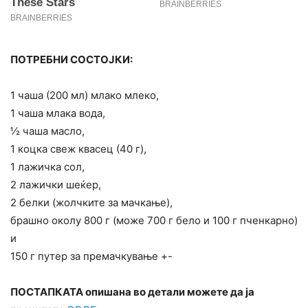
ПОТРЕБНИ СОСТОЈКИ:
1 чаша (200 мл) млако млеко,
1 чаша млака вода,
½ чаша масло,
1 коцка свеж квасец (40 г),
1 лажичка сол,
2 лажички шеќер,
2 белки (жолчките за мачкање),
брашно околу 800 г (може 700 г бело и 100 г пченкарно)
и
150 г путер за премачкување +-
ПОСТАПКАТА опишана во детали можете да ја