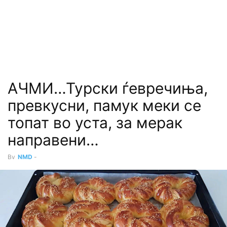
АЧМИ…Турски ѓевречиња,
превкусни, памук меки се
топат во уста, за мерак
направени…
By
NMD
-