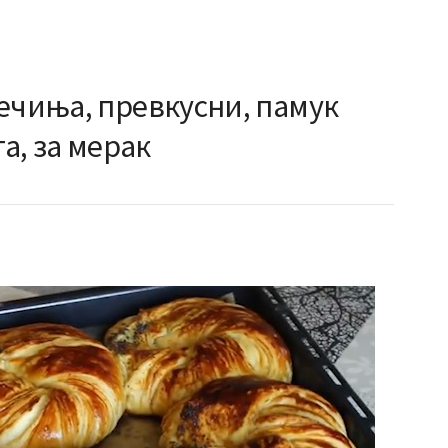
ечиња, превкусни, памук
та, за мерак