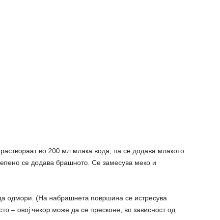
 раствораат во 200 мл млака вода, па се додава млакото
степено се додава брашното. Се замесува меко и
 да одмори. (На набрашнета површина се истресува
сто – овој чекор може да се пресконе, во зависност од