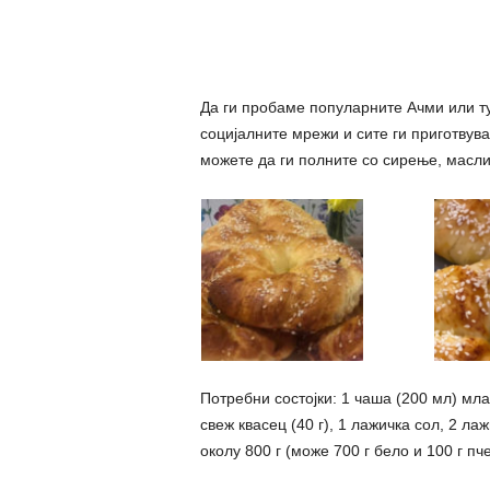
Да ги пробаме популарните Ачми или ту
социјалните мрежи и сите ги приготвува
можете да ги полните со сирење, маслин
Потребни состојки: 1 чаша (200 мл) мл
свеж квасец (40 г), 1 лажичка сол, 2 л
околу 800 г (може 700 г бело и 100 г пч