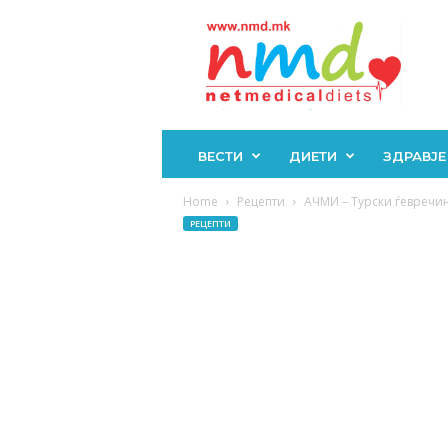
Н
М
Д
ВЕСТИ
ДИЕТИ
ЗДРАВЈЕ
Home
Рецепти
АЧМИ – Турски ѓевречиња
РЕЦЕПТИ