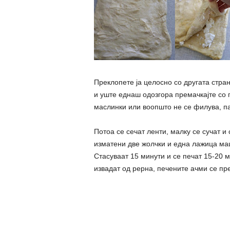
Преклопете ја целосно со другата стра
и уште еднаш одозгора премачкајте со 
маслинки или воопшто не се филува, па
Потоа се сечат ленти, малку се сучат и
изматени две жолчки и една лажица маџ
Стасуваат 15 минути и се печат 15-20 м
извадат од рерна, печените ачми се пр