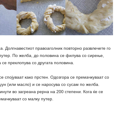
на. Долгнавестиот правоаголник повторно развлечете го
путер. По желба, до половина се филува со сирење,
 се преклопува со другата половина.
 се спојуваат како прстен. Одозгора се премачкуваат со
ун (или масло) и се наросува со сусам по желба.
инути во загреана рерна на 200 степени. Кога ќе се
емачкуваат со малку путер.