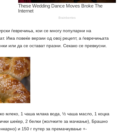
рски ѓевречиња, кои се многу популарни на
ат. Има повеќе верзии од овој рецепт, а ѓевречињата
ки или да се остават празни. Секако се превкусни.
ако млеко, 1 чаша млака вода, ½ чаша масло, 1 коцка
ажички шеќер, 2 белки (жолчките за мачкање), Брашно
енкарно) и 150 г путер за премачкување +-