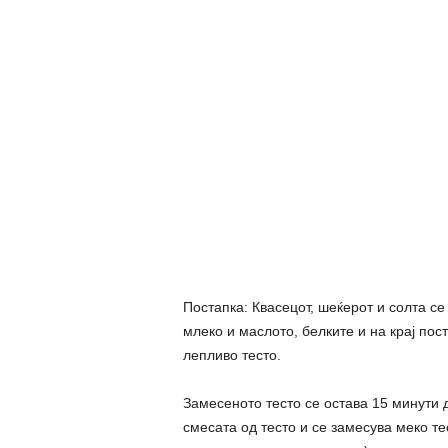
Постапка: Квасецот, шеќерот и солта се
млеко и маслото, белките и на крај по
лепливо тесто.
Замесеното тесто се остава 15 минути
смесата од тесто и се замесува меко те