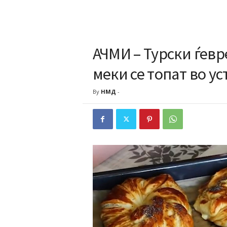
АЧМИ – Турски ѓевр
меки се топат во ус
By
НМД
-