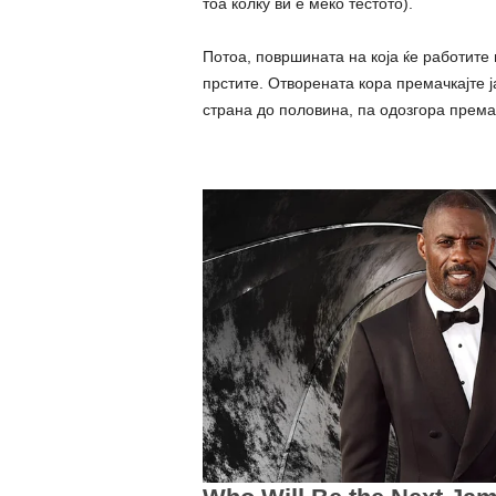
тоа колку ви е меко тестото).
Потоа, површината на која ќе работите 
прстите. Отворената кора премачкајте ј
страна до половина, па одозгора премач