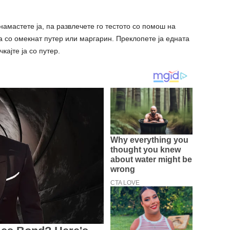
намастете ја, па развлечете го тестото со помош на
а со омекнат путер или маргарин. Преклопете ја едната
кајте ја со путер.