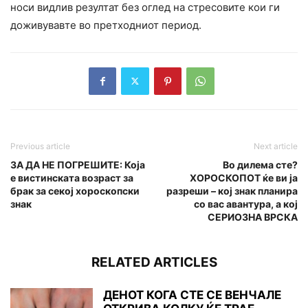
носи видлив резултат без оглед на стресовите кои ги
доживувавте во претходниот период.
Previous article
Next article
ЗА ДА НЕ ПОГРЕШИТЕ: Која
Во дилема сте?
е вистинската возраст за
ХОРОСКОПОТ ќе ви ја
брак за секој хороскопски
разреши – кој знак планира
знак
со вас авантура, а кој
СЕРИОЗНА ВРСКА
RELATED ARTICLES
ДЕНОТ КОГА СТЕ СЕ ВЕНЧАЛЕ