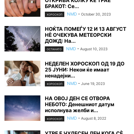
ОТКРИВА КОЛКУ ЌЕ ТРАЕ
БРАКОТ: Се...
NMD
-
October 30, 2023
ХОРОСКОП
НОЌТА ПОМЕЃУ 12 И 13 АВГУСТ
НÈ ОЧЕКУВА МЕТЕОРСКИ
ДОЖД: На...
NMD
-
August 10, 2023
ОСТАНАТО
НЕДЕЛЕН ХОРОСКОП ОД 19 ДО
25 ЈУНИ: Некои ќе имаат
ненадејни...
NMD
-
June 19, 2023
ХОРОСКОП
НА ОВОЈ ДЕН СЕ ОТВОРА
НЕБОТО: Денешниот датум
исполнува желби и...
NMD
-
August 8, 2022
ХОРОСКОП
УТРЕ Е ЧУДЕСЕН ДЕН КОГА СÈ