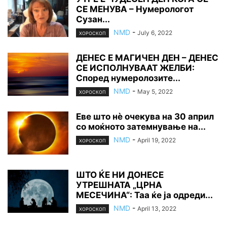
СЕ МЕНУВА – Нумерологот
Сузан...
NMD
-
July 6, 2022
ХОРОСКОП
ДЕНЕС Е МАГИЧЕН ДЕН – ДЕНЕС
СЕ ИСПОЛНУВААТ ЖЕЛБИ:
Според нумеролозите...
NMD
-
May 5, 2022
ХОРОСКОП
Еве што нè очекува на 30 април
со моќното затемнување на...
NMD
-
April 19, 2022
ХОРОСКОП
ШТО ЌЕ НИ ДОНЕСЕ
УТРЕШНАТА „ЦРНА
МЕСЕЧИНА“: Таа ќе ја одреди...
NMD
-
April 13, 2022
ХОРОСКОП