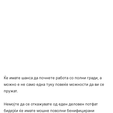
Ќе имате шанса да почнете работа со полни гради, а
можно е не само една туку повеќе можности да ви се
пружат.
Немојте да се откажувате од еден деловен потфат
бидејќи ќе имате мошне поволни бенифицирани