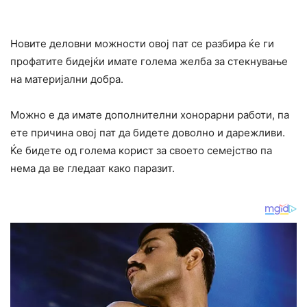
Новите деловни можности овој пат се разбира ќе ги
профатите бидејќи имате голема желба за стекнување
на материјални добра.
Можно е да имате дополнителни хонорарни работи, па
ете причина овој пат да бидете доволно и дарежливи.
Ќе бидете од голема корист за своето семејство па
нема да ве гледаат како паразит.