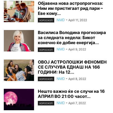
Објавена нова астропрогноза:
Ним им пристигаат рид пари –
Еве кому...
NMD
-
April 11, 2022
ХОРОСКОП
Василиса Володина прогнозира
за следната недела: Бикот
конечно ќе добие енергија...
NMD
-
April 9, 2022
ХОРОСКОП
ОВОЈ АСТРОЛОШКИ ФЕНОМЕН
СЕ СЛУЧУВА ЕДНАШ НА 166
ГОДИНИ: На 12...
NMD
-
April 8, 2022
ХОРОСКОП
Нешто важно ќе се случи на 16
АПРИЛ ВО 21:00 часот...
NMD
-
April 7, 2022
ХОРОСКОП