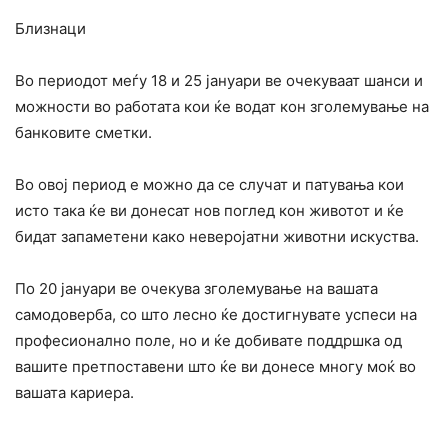
Близнаци
Во периодот меѓу 18 и 25 јануари ве очекуваат шанси и
можности во работата кои ќе водат кон зголемување на
банковите сметки.
Во овој период е можно да се случат и патувања кои
исто така ќе ви донесат нов поглед кон животот и ќе
бидат запаметени како неверојатни животни искуства.
По 20 јануари ве очекува зголемување на вашата
самодоверба, со што лесно ќе достигнувате успеси на
професионално поле, но и ќе добивате поддршка од
вашите претпоставени што ќе ви донесе многу моќ во
вашата кариера.