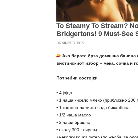
Ако барате брза домашна баница б
вистинскиот избор – мека, сочна и го
Потребни состојки
• 4 јајца
• 1 чаша кисело млеко (приближно 200 
• 1 кафена лажичка сода бикарбона
• 1/2 чаша масло
• 2 чаши брашно
• околу 300 г сирење
• неколку коцки путер (по желба, за одо