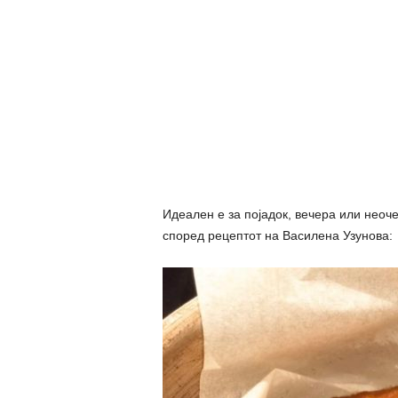
Идеален е за појадок, вечера или неоч
според рецептот на Василена Узунова: