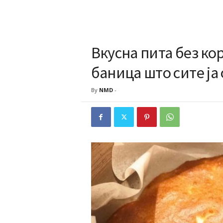
Вкусна пита без к
баница што сите ја
By
NMD
-