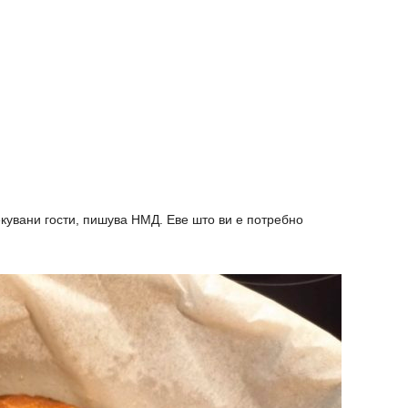
екувани гости, пишува НМД. Еве што ви е потребно