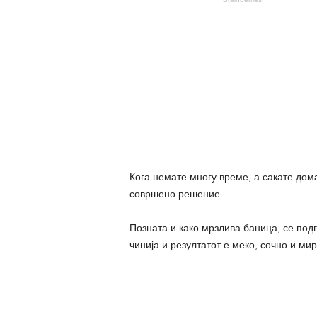
Кога немате многу време, а сакате дома
совршено решение.
Позната и како мрзлива баница, се под
чинија и резултатот е меко, сочно и ми