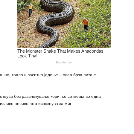
шно, топло и заситно јадење – оваа брза пита е
готвува без развлекување кори, сѐ се меша во една
ризливо печиво што исчезнува за миг.