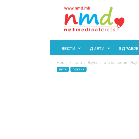
Н
М
Д
ВЕСТИ
ДИЕТИ
ЗДРАВЈЕ
Home
пита
Вкусна пита без кори…Најбр
ПИТА
ПОГАЧА