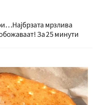
ори…Најбрзата мрзлива
 обожаваат! За 25 минути