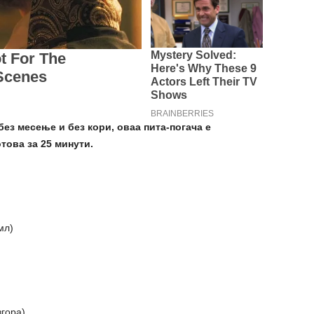
ез месење и без кори, оваа пита-погача е
това за 25 минути.
мл)
згора)