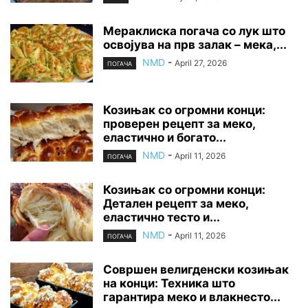
Мераклиска погача со лук што
освојува на прв залак – мека,...
NMD
-
April 27, 2026
ПОГАЧА
Козињак со огромни конци:
проверен рецепт за меко,
еластично и богато...
NMD
-
April 11, 2026
ПОГАЧА
Козињак со огромни конци:
Детален рецепт за меко,
еластично тесто и...
NMD
-
April 11, 2026
ПОГАЧА
Совршен велигденски козињак
на конци: Техника што
гарантира меко и влакнесто...