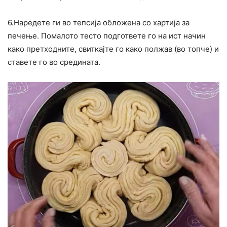
6.Наредете ги во тепсија обложена со хартија за
печење. Помалото тесто подгответе го на ист начин
како претходните, свиткајте го како полжав (во топче) и
ставете го во средината.