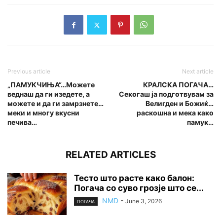
Previous article
Next article
„ПАМУКЧИЊА“…Можете
КРАЛСКА ПОГАЧА…
веднаш да ги изедете, а
Секогаш ја подготвувам за
можете и да ги замрзнете…
Велигден и Божиќ…
меки и многу вкусни
раскошна и мека како
печива…
памук…
RELATED ARTICLES
Тесто што расте како балон:
Погача со суво грозје што се...
NMD
-
June 3, 2026
ПОГАЧА