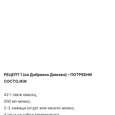
РЕЦЕПТ 1 (на Добриана Димова) – ПОТРЕБНИ
СОСТОЈКИ:
42 г свеж квасец,
500 мл млеко,
2-3 лажици јогурт или кисело млеко,
4 јајца на собна температура,