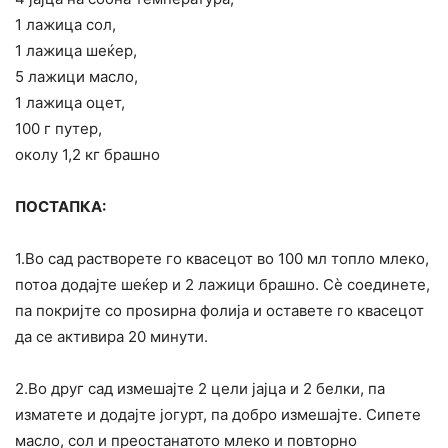
1 лажица сол,
1 лажица шеќер,
5 лажици масло,
1 лажица оцет,
100 г путер,
околу 1,2 кг брашно
ПОСТАПКА:
1.Во сад растворете го квасецот во 100 мл топло млеко,
потоа додајте шеќер и 2 лажици брашно. Сè соединете,
па покријте со проѕирна фолија и оставете го квасецот
да се активира 20 минути.
2.Во друг сад измешајте 2 цели јајца и 2 белки, па
изматете и додајте јогурт, па добро измешајте. Сипете
масло, сол и преостанатото млеко и повторно