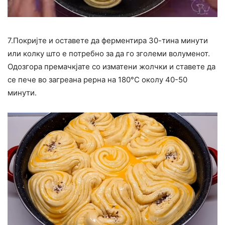
7.Покријте и оставете да ферментира 30-тина минути
или колку што е потребно за да го зголеми волуменот.
Одозгора премачкјате со изматени жолчки и ставете да
се пече во загреана рерна на 180°C околу 40-50
минути.