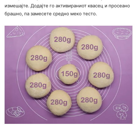
измешајте. Додајте го активираниот квасец и просеано
брашно, па замесете средно меко тесто.