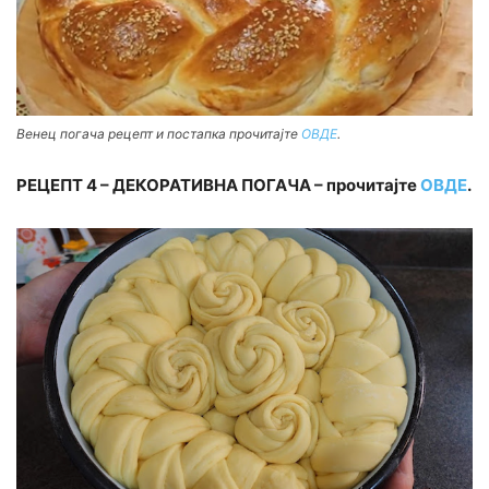
Венец погача рецепт и постапка прочитајте
ОВДЕ
.
РЕЦЕПТ 4 – ДЕКОРАТИВНА ПОГАЧА – прочитајте
ОВДЕ
.