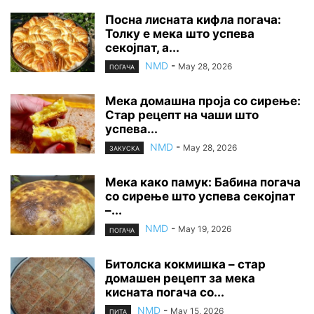
Посна лисната кифла погача:
Толку е мека што успева
секојпат, а...
NMD
-
May 28, 2026
ПОГАЧА
Мека домашна проја со сирење:
Стар рецепт на чаши што
успева...
NMD
-
May 28, 2026
ЗАКУСКА
Мека како памук: Бабина погача
со сирење што успева секојпат
–...
NMD
-
May 19, 2026
ПОГАЧА
Битолска кокмишка – стар
домашен рецепт за мека
кисната погача со...
NMD
-
May 15, 2026
ПИТА