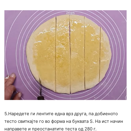
5.Наредете ги лентите една врз друга, па добиеното
тесто свиткајте го во форма на буквата S. На ист начин
направете и преостанатите теста од 280 г.