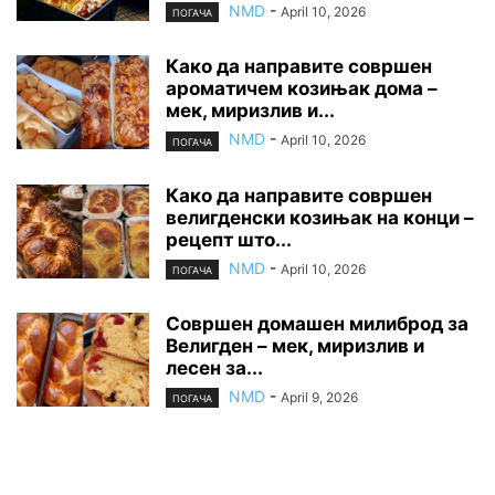
NMD
-
April 10, 2026
ПОГАЧА
Како да направите совршен
ароматичем козињак дома –
мек, миризлив и...
NMD
-
April 10, 2026
ПОГАЧА
Како да направите совршен
велигденски козињак на конци –
рецепт што...
NMD
-
April 10, 2026
ПОГАЧА
Совршен домашен милиброд за
Велигден – мек, миризлив и
лесен за...
NMD
-
April 9, 2026
ПОГАЧА