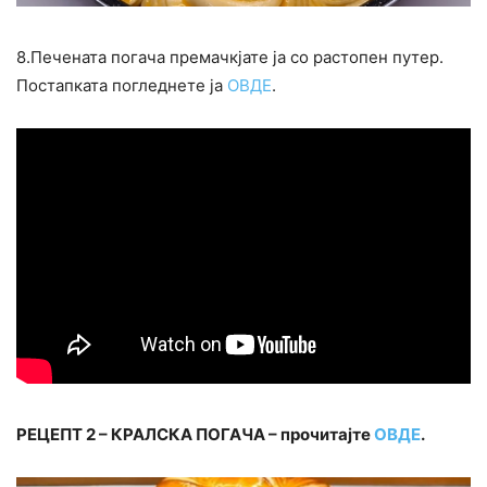
8.Печената погача премачкјате ја со растопен путер.
Постапката погледнете ја
ОВДЕ
.
РЕЦЕПТ 2 – КРАЛСКА ПОГАЧА – прочитајте
ОВДЕ
.