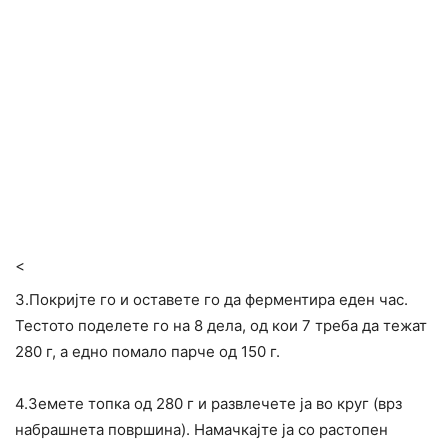
<
3.Покријте го и оставете го да ферментира еден час.
Тестото поделете го на 8 дела, од кои 7 треба да тежат
280 г, а едно помало парче од 150 г.
4.Земете топка од 280 г и развлечете ја во круг (врз
набрашнета површина). Намачкајте ја со растопен