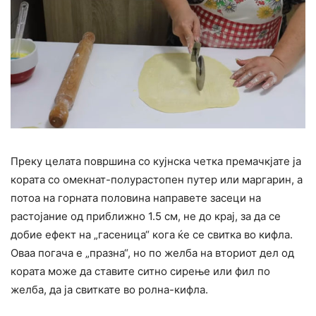
Преку целата површина со кујнска четка премачкјате ја
кората со омекнат-полурастопен путер или маргарин, а
потоа на горната половина направете засеци на
растојание од приближно 1.5 см, не до крај, за да се
добие ефект на „гасеница“ кога ќе се свитка во кифла.
Оваа погача е „празна“, но по желба на вториот дел од
кората може да ставите ситно сирење или фил по
желба, да ја свиткате во ролна-кифла.