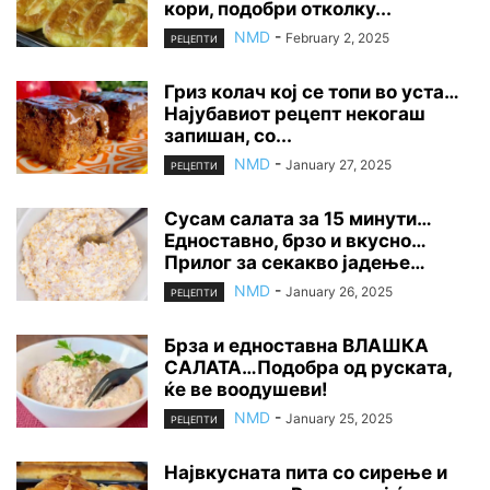
кори, подобри отколку...
NMD
-
February 2, 2025
РЕЦЕПТИ
Гриз колач кој се топи во уста…
Најубавиот рецепт некогаш
запишан, со...
NMD
-
January 27, 2025
РЕЦЕПТИ
Сусам салата за 15 минути…
Едноставно, брзо и вкусно…
Прилог за секакво јадење…
NMD
-
January 26, 2025
РЕЦЕПТИ
Брза и едноставна ВЛАШКА
САЛАТА…Подобра од руската,
ќе ве воодушеви!
NMD
-
January 25, 2025
РЕЦЕПТИ
Највкусната пита со сирење и