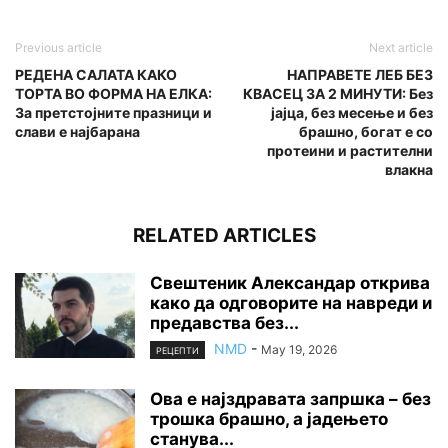
Previous article
Next article
РЕДЕНА САЛАТА КАКО
НАПРАВЕТЕ ЛЕБ БЕЗ
ТОРТА ВО ФОРМА НА ЕЛКА:
КВАСЕЦ ЗА 2 МИНУТИ: Без
За претстојните празници и
јајца, без месење и без
слави е најбарана
брашно, богат е со
протеини и растителни
влакна
RELATED ARTICLES
Свештеник Александар открива
како да одговорите на навреди и
предавства без...
NMD
-
May 19, 2026
РЕЦЕПТИ
Ова е најздравата запршка – без
трошка брашно, а јадењето
станува...