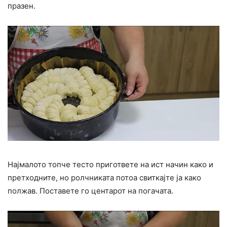
празен.
Најмалото топче тесто пригответе на ист начин како и
претходните, но ролчниката потоа свиткајте ја како
полжав. Поставете го центарот на погачата.