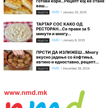
готови кори…Рецепт кој ќе стане
ваш...
NMD
-
January 25, 2025
РЕЦЕПТИ
ТАРТАР СОС КАКО ОД
РЕСТОРАН…Се прави за 5
минути и многу...
NMD
-
January 8, 2025
РЕЦЕПТИ
ПРСТИ ДА ИЗЛИЖЕШ…Многу
вкусно јадење со ќофтиња,
евтино и едноставно, рецепт...
NMD
-
December 28, 2024
РЕЦЕПТИ