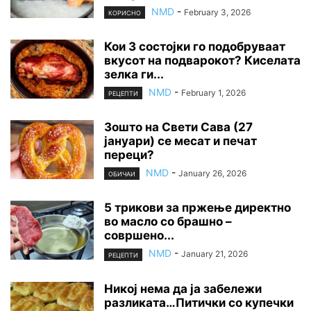
NMD
-
February 3, 2026
КОРИСНО
Кои 3 состојки го подобруваат
вкусот на подварокот? Киселата
зелка ги...
NMD
-
February 1, 2026
РЕЦЕПТИ
Зошто на Свети Сава (27
јануари) се месат и печат
переци?
NMD
-
January 26, 2026
ОБИЧАИ
5 трикови за пржење директно
во масло со брашно –
совршено...
NMD
-
January 21, 2026
РЕЦЕПТИ
Никој нема да ја забележи
разликата…Питички со купечки