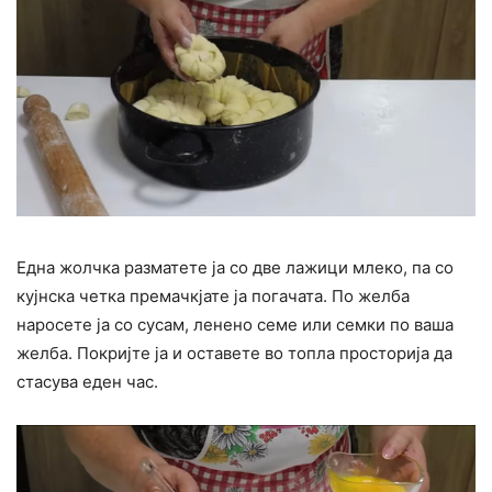
Една жолчка разматете ја со две лажици млеко, па со
кујнска четка премачкјате ја погачата. По желба
наросете ја со сусам, ленено семе или семки по ваша
желба. Покријте ја и оставете во топла просторија да
стасува еден час.