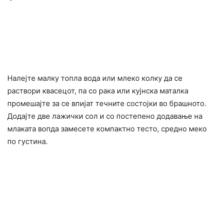
Налејте малку топла вода или млеко колку да се
раствори квасецот, па со рака или кујнска маталка
промешајте за се впијат течните состојки во брашното.
Додајте две лажички сол и со постепено додавање на
млаката вопда замесете компактно тесто, средно меко
по густина.