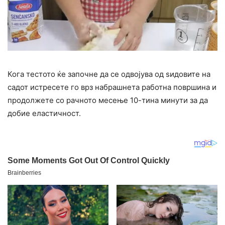
Кога тестото ќе започне да се одвојува од ѕидовите на
садот истресете го врз набрашнета работна површина и
продолжете со рачното месење 10-тина минути за да
добие еластичност.