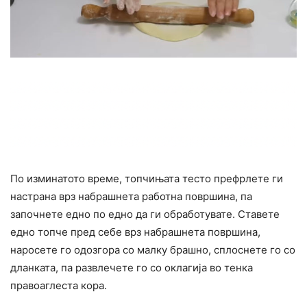
По изминатото време, топчињата тесто префрлете ги
настрана врз набрашнета работна површина, па
започнете едно по едно да ги обработувате. Ставете
едно топче пред себе врз набрашнета површина,
наросете го одозгора со малку брашно, сплоснете го со
дланката, па развлечете го со оклагија во тенка
правоаглеста кора.