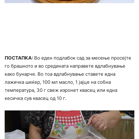
ПОСТАПКА:
Во еден подлабок сад за месење просејте
го брашното и во средината направете вдлабнување
како бунарче. Во тоа вдлабнување ставете една
лажичка шеќер, 100 мл масло, 1 јајце на собна
температура, 30 г свеж изронет квасец или една
кесичка сув квасец од 10 г.