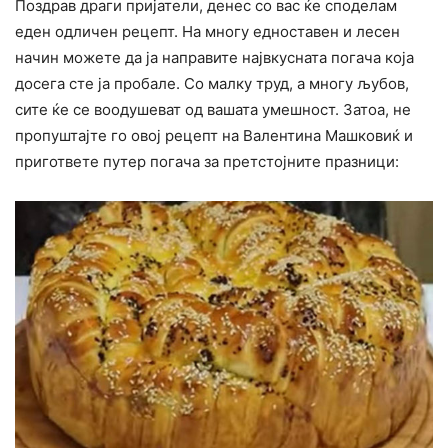
Поздрав драги пријатели, денес со вас ќе споделам
еден одличен рецепт. На многу едноставен и лесен
начин можете да ја направите највкусната погача која
досега сте ја пробале. Со малку труд, а многу љубов,
сите ќе се воодушеват од вашата умешност. Затоа, не
пропуштајте го овој рецепт на Валентина Машковиќ и
пригответе путер погача за претстојните празници: