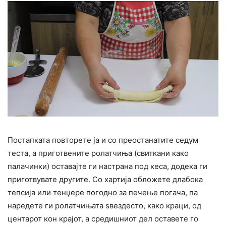
Постапката повторете ја и со преостанатите седум
теста, а приготвените ролатчиња (свиткани како
палачинки) оставајте ги настрана под кеса, додека ги
приготвувате другите. Со хартија обложете длабока
тепсија или тенџере погодно за печење погача, па
наредете ги ролатчињата ѕвездесто, како краци, од
центарот кон крајот, а средишниот дел оставете го