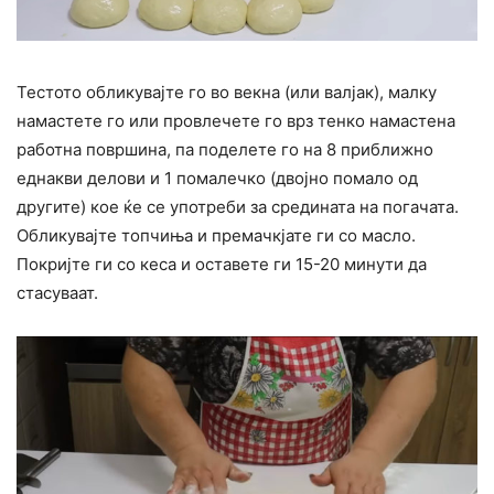
Тестото обликувајте го во векна (или валјак), малку
намастете го или провлечете го врз тенко намастена
работна површина, па поделете го на 8 приближно
еднакви делови и 1 помалечко (двојно помало од
другите) кое ќе се употреби за средината на погачата.
Обликувајте топчиња и премачкјате ги со масло.
Покријте ги со кеса и оставете ги 15-20 минути да
стасуваат.