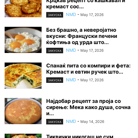
Крцкав рецепт со кашкавал и
кремаст сос...
NMD
-
May 17, 2026
ЗАКУСКА
Без брашно, а неверојатно
вкусни: Француски печени
ќофтиња од урда што...
NMD
-
May 17, 2026
ЗАКУСКА
Спанаќ пита со компири и фета:
Кремаст и евтин ручек што...
NMD
-
May 17, 2026
ЗАКУСКА
Најдобар рецепт за проја со
сирење: Мека како душа, сочна
и...
NMD
-
May 14, 2026
ЗАКУСКА
Тиквички никогаш не сум