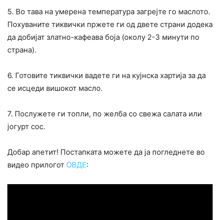
5. Во тава на умерена температура загрејте го маслото.
Похуваните тиквички пржете ги од двете страни додека
да добијат златно-кафеава боја (околу 2-3 минути по
страна).
6. Готовите тиквички вадете ги на кујнска хартија за да
се исцеди вишокот масло.
7. Послужете ги топли, по желба со свежа салата или
јогурт сос.
Добар апетит! Постапката можете да ја погледнете во
видео прилогот
ОВДЕ
: