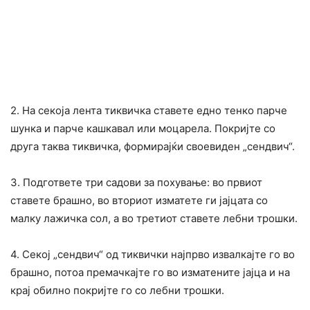
2. На секоја лента тиквичка ставете едно тенко парче
шунка и парче кашкавал или моцарела. Покријте со
друга таква тиквичка, формирајќи своевиден „сендвич“.
3. Подгответе три садови за похување: во првиот
ставете брашно, во вториот изматете ги јајцата со
малку лажичка сол, а во третиот ставете лебни трошки.
4. Секој „сендвич“ од тиквички најпрво извалкајте го во
брашно, потоа премачкајте го во изматените јајца и на
крај обилно покријте го со лебни трошки.