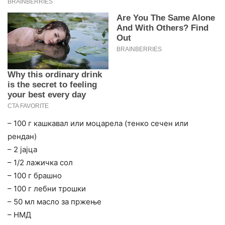
– 100 г кашкавал или моцарела (тенко сечен или
рендан)
– 2 јајца
– 1/2 лажичка сол
– 100 г брашно
– 100 г лебни трошки
– 50 мл масло за пржење
– НМД