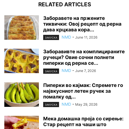
RELATED ARTICLES
Заборавете на пржените
тиквички: Овој рецепт од рерна
дава крцкава кора...
NMD
-
June 11, 2026
ЗАКУСКА
Заборавивте на комплицираните
ручеци? Овие сочни полнети
пиперки од рерна се...
NMD
-
June 7, 2026
ЗАКУСКА
Пиперки во кајмак: Спремете го
највкусниот летен ручек за
помалку од...
NMD
-
May 29, 2026
ЗАКУСКА
Мека домашна проја со сирење:
Стар рецепт на чаши што