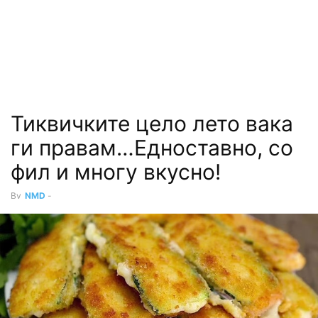
Тиквичките цело лето вака
ги правам…Едноставно, со
фил и многу вкусно!
By
NMD
-