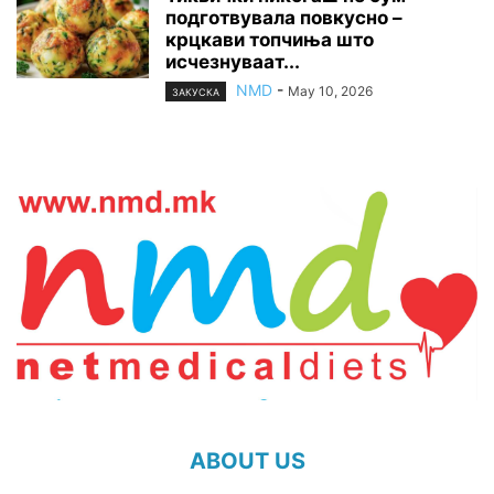
подготвувала повкусно –
крцкави топчиња што
исчезнуваат...
NMD
-
May 10, 2026
ЗАКУСКА
ABOUT US