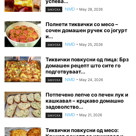
успева...
NMD
-
May 28, 2026
ЗАКУСКА
Полнети тиквички со месо –
сочен домашен ручек со јогурт
и...
NMD
-
May 25, 2026
ЗАКУСКА
Тиквички повкусни од пица: Брз
домашен рецепт што сите го
подготвуваат...
NMD
-
May 24, 2026
ЗАКУСКА
Потпечено лепче со печен лук и
кашкавал – крцкаво домашно
задоволство...
NMD
-
May 21, 2026
ЗАКУСКА
Тиквички повкусни од месо: