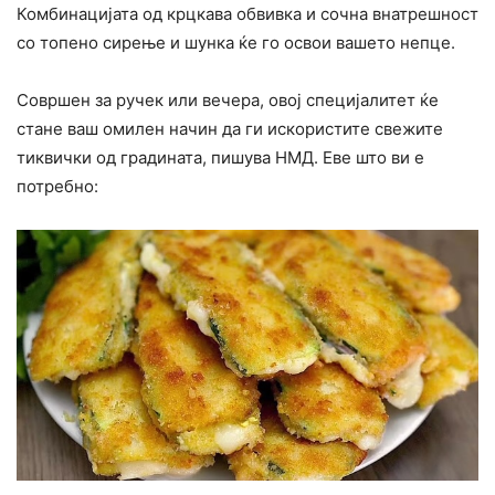
Комбинацијата од крцкава обвивка и сочна внатрешност
со топено сирење и шунка ќе го освои вашето непце.
Совршен за ручек или вечера, овој специјалитет ќе
стане ваш омилен начин да ги искористите свежите
тиквички од градината, пишува НМД. Еве што ви е
потребно: