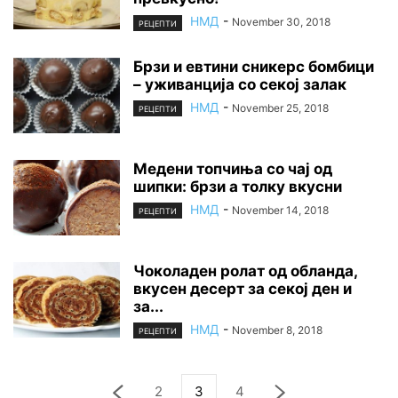
НМД
-
November 30, 2018
РЕЦЕПТИ
Брзи и евтини сникерс бомбици
– уживанција со секој залак
НМД
-
November 25, 2018
РЕЦЕПТИ
Медени топчиња со чај од
шипки: брзи а толку вкусни
НМД
-
November 14, 2018
РЕЦЕПТИ
Чоколаден ролат од обланда,
вкусен десерт за секој ден и
за...
НМД
-
November 8, 2018
РЕЦЕПТИ
2
3
4