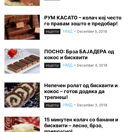
РУМ КАСАТО – колач кој често
го правам зошто е предобар!
НМД
-
December 5, 2018
РЕЦЕПТИ
ПОСНО: Брза БАЈАДЕРА од
кокос и бисквити
НМД
-
December 4, 2018
РЕЦЕПТИ
Непечен ролат од бисквити и
кокос – готов додека да
трепнеш!
НМД
-
December 3, 2018
РЕЦЕПТИ
15 минутен колач со банани и
бисквити – лесно, брзо,
превкусно!