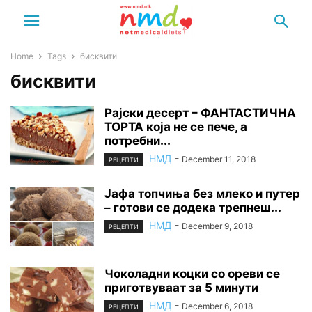
Home
Tags
бисквити
бисквити
Рајски десерт – ФАНТАСТИЧНА
ТОРТА која не се пече, а
потребни...
НМД
-
December 11, 2018
РЕЦЕПТИ
Јафа топчиња без млеко и путер
– готови се додека трепнеш...
НМД
-
December 9, 2018
РЕЦЕПТИ
Чоколадни коцки со ореви се
приготвуваат за 5 минути
НМД
-
December 6, 2018
РЕЦЕПТИ