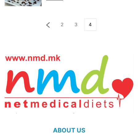
2
3
4
ABOUT US