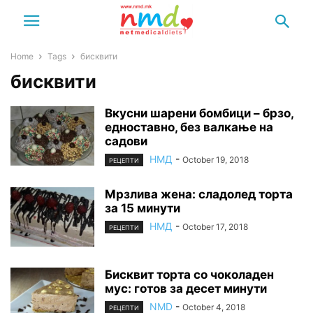
Home
Tags
бисквити
бисквити
Вкусни шарени бомбици – брзо,
едноставно, без валкање на
садови
НМД
-
October 19, 2018
РЕЦЕПТИ
Мрзлива жена: сладолед торта
за 15 минути
НМД
-
October 17, 2018
РЕЦЕПТИ
Бисквит торта со чоколаден
мус: готов за десет минути
NMD
-
October 4, 2018
РЕЦЕПТИ