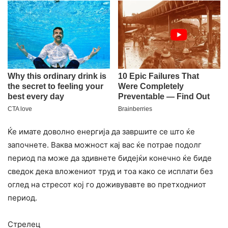
Ќе имате доволно енергија да завршите се што ќе
започнете. Ваква можност кај вас ќе потрае подолг
период па може да здивнете бидејќи конечно ќе биде
сведок дека вложениот труд и тоа како се исплати без
оглед на стресот кој го доживувавте во претходниот
период.​
Стрелец​