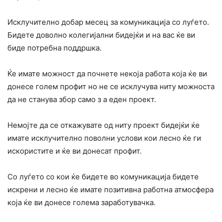
Исклучително добар месец за комуникација со луѓето.
Бидете доволно колегијални бидејќи и на вас ќе ви
биде потребна поддршка.
Ќе имате можност да почнете некоја работа која ќе ви
донесе голем профит но не се исклучува ниту можноста
да не станува збор само з а еден проект.
Немојте да се откажувате од ниту проект бидејќи ќе
имате исклучително поволни услови кои лесно ќе ги
искористите и ќе ви донесат профит.
Со луѓето со кои ќе бидете во комуникација бидете
искрени и лесно ќе имате позитивна работна атмосфера
која ќе ви донесе голема заработувачка.