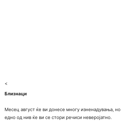
<
Близнаци
Месец август ќе ви донесе многу изненадувања, но
едно од нив ќе ви се стори речиси неверојатно.