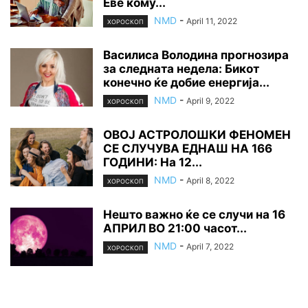
Еве кому...
NMD
-
April 11, 2022
ХОРОСКОП
Василиса Володина прогнозира
за следната недела: Бикот
конечно ќе добие енергија...
NMD
-
April 9, 2022
ХОРОСКОП
ОВОЈ АСТРОЛОШКИ ФЕНОМЕН
СЕ СЛУЧУВА ЕДНАШ НА 166
ГОДИНИ: На 12...
NMD
-
April 8, 2022
ХОРОСКОП
Нешто важно ќе се случи на 16
АПРИЛ ВО 21:00 часот...
NMD
-
April 7, 2022
ХОРОСКОП