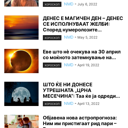
NMD
-
July 6, 2022
ХОРОСКОП
ДЕНЕС Е МАГИЧЕН ДЕН – ДЕНЕС
СЕ ИСПОЛНУВААТ ЖЕЛБИ:
Според нумеролозите...
NMD
-
May 5, 2022
ХОРОСКОП
Еве што нè очекува на 30 април
со моќното затемнување на...
NMD
-
April 19, 2022
ХОРОСКОП
ШТО ЌЕ НИ ДОНЕСЕ
УТРЕШНАТА „ЦРНА
МЕСЕЧИНА“: Таа ќе ја одреди...
NMD
-
April 13, 2022
ХОРОСКОП
Објавена нова астропрогноза:
Ним им пристигаат рид пари –