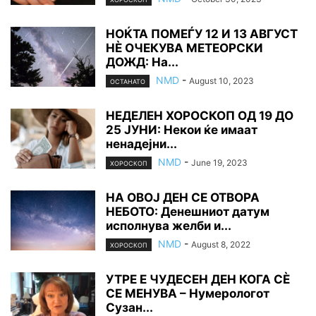
НОЌТА ПОМЕЃУ 12 И 13 АВГУСТ
НÈ ОЧЕКУВА МЕТЕОРСКИ
ДОЖД: На...
NMD
-
August 10, 2023
ОСТАНАТО
НЕДЕЛЕН ХОРОСКОП ОД 19 ДО
25 ЈУНИ: Некои ќе имаат
ненадејни...
NMD
-
June 19, 2023
ХОРОСКОП
НА ОВОЈ ДЕН СЕ ОТВОРА
НЕБОТО: Денешниот датум
исполнува желби и...
NMD
-
August 8, 2022
ХОРОСКОП
УТРЕ Е ЧУДЕСЕН ДЕН КОГА СÈ
СЕ МЕНУВА – Нумерологот
Сузан...