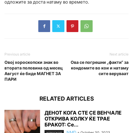
одложите за доста натаму во времето.
Previous article
Next article
Овој хороскопски знак во
Ова се погрешни „факти“ за
втората половина од месец
кондомите во кои и натаму
Август ќе биде МАГНЕТ ЗА
сите веруваат
ПАРИ
RELATED ARTICLES
ДЕНОТ КОГА СТЕ СЕ ВЕНЧАЛЕ
ОТКРИВА КОЛКУ ЌЕ ТРАЕ
БРАКОТ: Се...
NMD
-
October 30, 2023
ХОРОСКОП