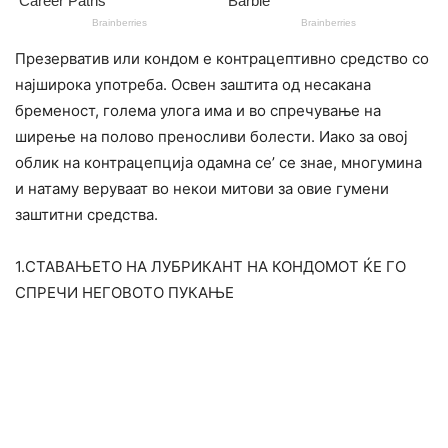
Презерватив или кондом е контрацептивно средство со
најширока употреба. Освен заштита од несакана
бременост, голема улога има и во спречување на
ширење на полово преносливи болести. Иако за овој
облик на контрацепција одамна се’ се знае, многумина
и натаму веруваат во некои митови за овие гумени
заштитни средства.
1.СТАВАЊЕТО НА ЛУБРИКАНТ НА КОНДОМОТ ЌЕ ГО
СПРЕЧИ НЕГОВОТО ПУКАЊЕ