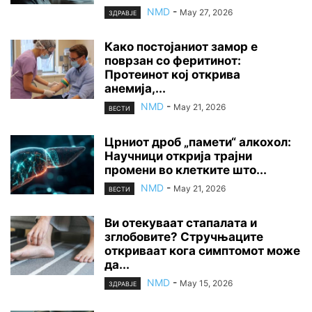
NMD
-
May 27, 2026
ЗДРАВЈЕ
Како постојаниот замор е
поврзан со феритинот:
Протеинот кој открива
анемија,...
NMD
-
May 21, 2026
ВЕСТИ
Црниот дроб „памети“ алкохол:
Научници открија трајни
промени во клетките што...
NMD
-
May 21, 2026
ВЕСТИ
Ви отекуваат стапалата и
зглобовите? Стручњаците
откриваат кога симптомот може
да...
NMD
-
May 15, 2026
ЗДРАВЈЕ