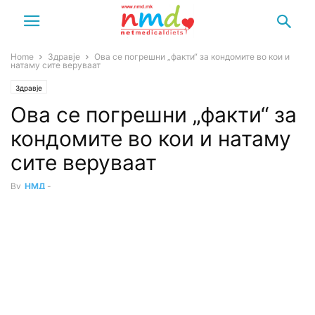
Home
Здравје
Ова се погрешни „факти“ за кондомите во кои и
натаму сите веруваат
Здравје
Ова се погрешни „факти“ за
кондомите во кои и натаму
сите веруваат
By
НМД
-