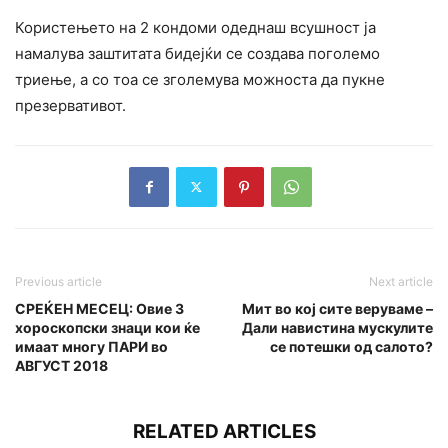
Користењето на 2 кондоми одеднаш всушност ја
намалува заштитата бидејќи се создава поголемо
триење, а со тоа се зголемува можноста да пукне
презервативот.
Previous article
Next article
СРЕЌЕН МЕСЕЦ: Овие 3
Мит во кој сите веруваме –
хороскопски знаци кои ќе
Дали навистина мускулите
имаат многу ПАРИ во
се потешки од салото?
АВГУСТ 2018
RELATED ARTICLES