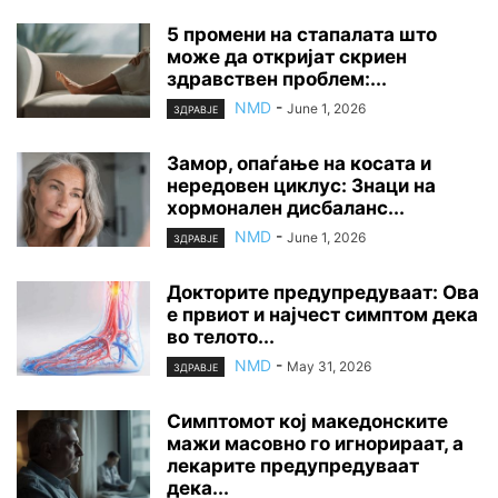
5 промени на стапалата што
може да откријат скриен
здравствен проблем:...
NMD
-
June 1, 2026
ЗДРАВЈЕ
Замор, опаѓање на косата и
нередовен циклус: Знаци на
хормонален дисбаланс...
NMD
-
June 1, 2026
ЗДРАВЈЕ
Докторите предупредуваат: Ова
е првиот и најчест симптом дека
во телото...
NMD
-
May 31, 2026
ЗДРАВЈЕ
Симптомот кој македонските
мажи масовно го игнорираат, а
лекарите предупредуваат
дека...