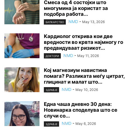
Смеса од 4 состојки што
многумина ја користат за
подобра работа...
NMD
-
May 13, 2026
БИЛКАРСТВО
Кардиолог открива кои две
вредности во крвта најмногу го
предвидуваат ризикот...
NMD
-
May 11, 2026
ДОКТОРИ
Кој магнезиум навистина
помага? Разликата меѓу цитрат,
глицинат и малат што...
NMD
-
May 10, 2026
ЗДРАВЈЕ
Една чаша дневно 30 дена:
Новинарка споделува што се
случи со...
NMD
-
May 6, 2026
ЗДРАВЈЕ