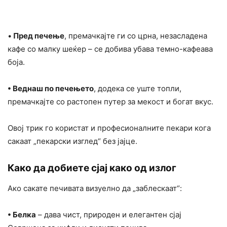
•
Пред печење
, премачкајте ги со црна, незасладена
кафе со малку шеќер – се добива убава темно-кафеава
боја.
• Веднаш по печењето
, додека се уште топли,
премачкајте со растопен путер за мекост и богат вкус.
Овој трик го користат и професионалните пекари кога
сакаат „пекарски изглед“ без јајце.
Како да добиете сјај како од излог
Ако сакате печивата визуелно да „заблескаат“:
• Белка
– дава чист, природен и елегантен сјај