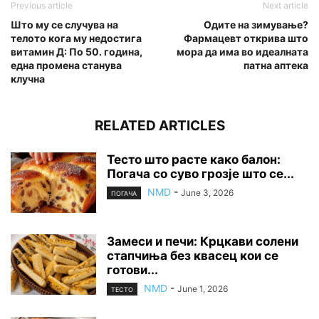
Previous article
Next article
Што му се случува на
Одите на зимување?
телото кога му недостига
Фармацевт открива што
витамин Д: По 50. година,
мора да има во идеалната
една промена станува
патна аптека
клучна
RELATED ARTICLES
Тесто што расте како балон:
Погача со суво грозје што се...
NMD
-
June 3, 2026
ПОГАЧА
Замеси и печи: Крцкави солени
стапчиња без квасец кои се
готови...
NMD
-
June 1, 2026
ТЕСТО