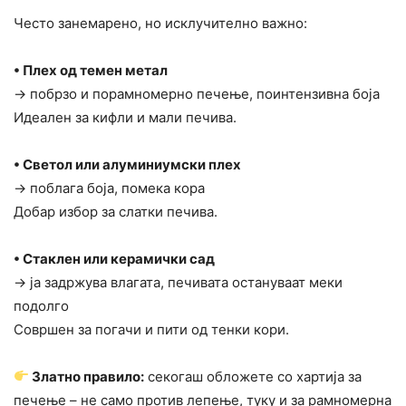
Често занемарено, но исклучително важно:
• Плех од темен метал
→ побрзо и порамномерно печење, поинтензивна боја
Идеален за кифли и мали печива.
• Светол или алуминиумски плех
→ поблага боја, помека кора
Добар избор за слатки печива.
• Стаклен или керамички сад
→ ја задржува влагата, печивата остануваат меки
подолго
Совршен за погачи и пити од тенки кори.
Златно правило:
секогаш обложете со хартија за
печење – не само против лепење, туку и за рамномерна