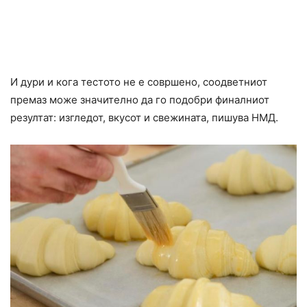
И дури и кога тестото не е совршено, соодветниот
премаз може значително да го подобри финалниот
резултат: изгледот, вкусот и свежината, пишува НМД.