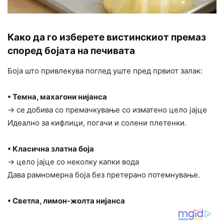
Како да го изберете вистинскиот премаз
според бојата на печивата
Боја што привлекува поглед уште пред првиот залак:
• Темна, махагони нијанса
→ се добива со премачкување со изматено цело јајце
Идеално за кифлици, погачи и солени плетенки.
• Класична златна боја
→ цело јајце со неколку капки вода
Дава рамномерна боја без претерано потемнување.
• Светла, лимон-жолта нијанса