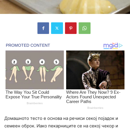
Домашното тесто е основа на речиси секој појадок и
семеен оброк. Иако пекарниците се на секој чекор и