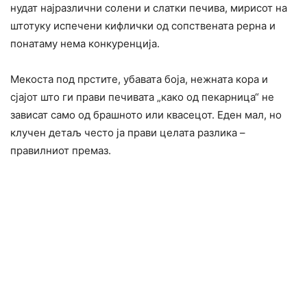
нудат најразлични солени и слатки печива, мирисот на
штотуку испечени кифлички од сопствената рерна и
понатаму нема конкуренција.
Мекоста под прстите, убавата боја, нежната кора и
сјајот што ги прави печивата „како од пекарница“ не
зависат само од брашното или квасецот. Еден мал, но
клучен детаљ често ја прави целата разлика –
правилниот премаз.