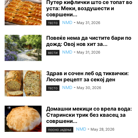
Путер кифлички што се топат во
уста: Меки, воздушести и
совршени...
NMD
-
May 31, 2026
ТЕСТО
Повеќе нема да чистите бари по
дожд: Овој нов хит за...
NMD
-
May 31, 2026
ВЕСТИ
Здрав и сочен леб од тиквички:
Лесен рецепт за секој ден
NMD
-
May 30, 2026
ТЕСТО
Домашни мекици со врела вода:
Старински трик без квасец за
совршени...
NMD
-
May 28, 2026
ПОСНО ЈАДЕЊЕ