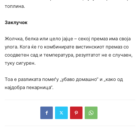
топлина.
Заклучок
Жолчка, белка или цело јајце – секој премаз има своја
улога. Кога ќе го комбинирате вистинскиот премаз со
соодветен сад и температура, резултатот не е случаен,
туку сигурен.
Тоа е разликата помеѓу „убаво домашно“ и „како од
најдобра пекарница“.