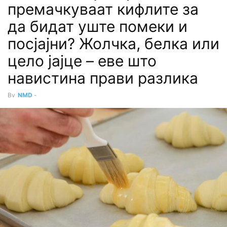
премачкуваат кифлите за
да бидат уште помеки и
посјајни? Жолчка, белка или
цело јајце – еве што
навистина прави разлика
By
NMD
-