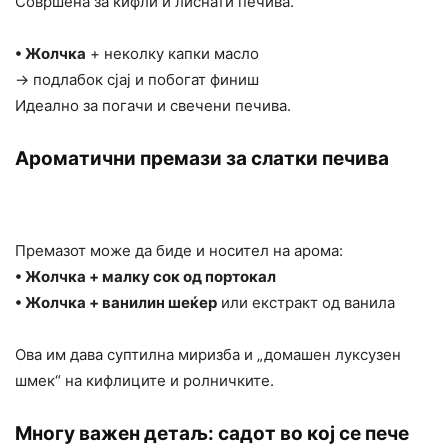
Совршена за кифли и лиснати печива.
• Жолчка
+ неколку капки масло
→ подлабок сјај и побогат финиш
Идеално за погачи и свечени печива.
Ароматични премази за слатки печива
Премазот може да биде и носител на арома:
• Жолчка + малку сок од портокал
• Жолчка + ванилин шеќер
или екстракт од ванила
Ова им дава суптилна миризба и „домашен луксузен
шмек“ на кифлиците и ролничките.
Многу важен детаљ: садот во кој се пече