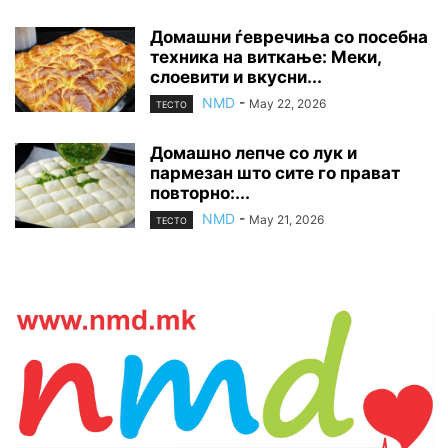
Домашни ѓевречиња со посебна
техника на виткање: Меки,
слоевити и вкусни...
NMD
-
May 22, 2026
ТЕСТО
Домашно лепче со лук и
пармезан што сите го прават
повторно:...
NMD
-
May 21, 2026
ТЕСТО