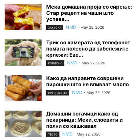
Мека домашна проја со сирење:
Стар рецепт на чаши што
успева...
NMD
-
May 28, 2026
ЗАКУСКА
Трик со камерата од телефонот
помага полесно да забележите
крлежи: Еве...
NMD
-
May 27, 2026
КОРИСНО
Како да направите совршени
пирошки што не впиваат масло
NMD
-
May 26, 2026
ПРЕДЈАДЕЊЕ
Домашни погачици како од
пекарница: Меки, слоевити и
полни со кашкавал
NMD
-
May 22, 2026
ТЕСТО