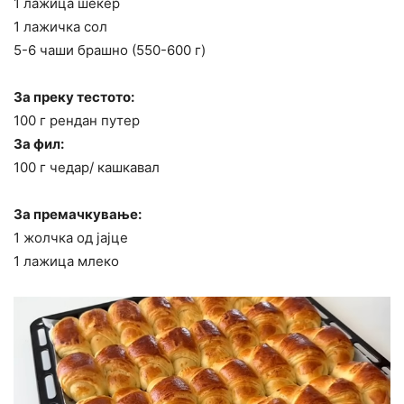
1 лажица шеќер
1 лажичка сол
5-6 чаши брашно (550-600 г)
За преку тестото:
100 г рендан путер
За фил:
100 г чедар/ кашкавал
За премачкување:
1 жолчка од јајце
1 лажица млеко