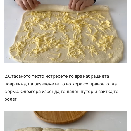
2.Стасаното тесто истресете го врз набрашнета
површина, па развлечете го во кора со правоаголна
форма. Одозгора изрендајте ладен путер и свиткајте
ролат.