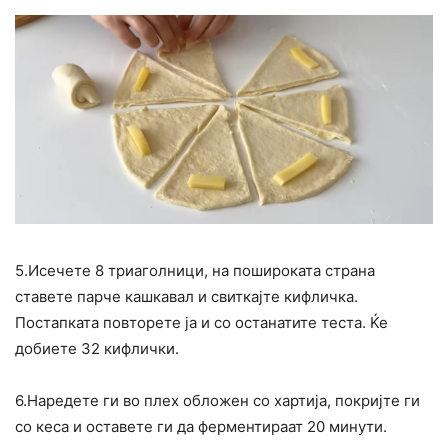
5.Исечете 8 триаголници, на пошироката страна
ставете парче кашкавал и свиткајте кифличка.
Постапката повторете ја и со останатите теста. Ќе
добиете 32 кифлички.
6.Наредете ги во плех обложен со хартија, покријте ги
со кеса и оставете ги да ферментираат 20 минути.