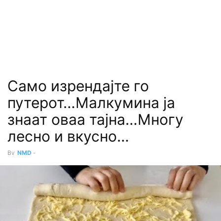
Само изрендајте го
путерот…Малкумина ја
знаат оваа тајна…Многу
лесно и вкусно…
By
NMD
-