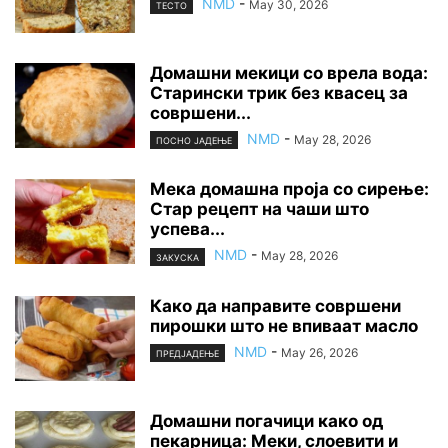
NMD
-
May 30, 2026
ТЕСТО
Домашни мекици со врела вода:
Старински трик без квасец за
совршени...
NMD
-
May 28, 2026
ПОСНО ЈАДЕЊЕ
Мека домашна проја со сирење:
Стар рецепт на чаши што
успева...
NMD
-
May 28, 2026
ЗАКУСКА
Како да направите совршени
пирошки што не впиваат масло
NMD
-
May 26, 2026
ПРЕДЈАДЕЊЕ
Домашни погачици како од
пекарница: Меки, слоевити и