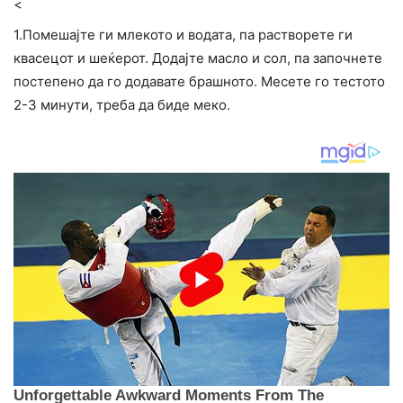
<
1.Помешајте ги млекото и водата, па растворете ги
квасецот и шеќерот. Додајте масло и сол, па започнете
постепено да го додавате брашното. Месете го тестото
2-3 минути, треба да биде меко.