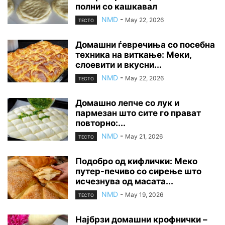
полни со кашкавал
NMD
-
May 22, 2026
ТЕСТО
Домашни ѓевречиња со посебна
техника на виткање: Меки,
слоевити и вкусни...
NMD
-
May 22, 2026
ТЕСТО
Домашно лепче со лук и
пармезан што сите го прават
повторно:...
NMD
-
May 21, 2026
ТЕСТО
Подобро од кифлички: Меко
путер-печиво со сирење што
исчезнува од масата...
NMD
-
May 19, 2026
ТЕСТО
Најбрзи домашни крофнички –