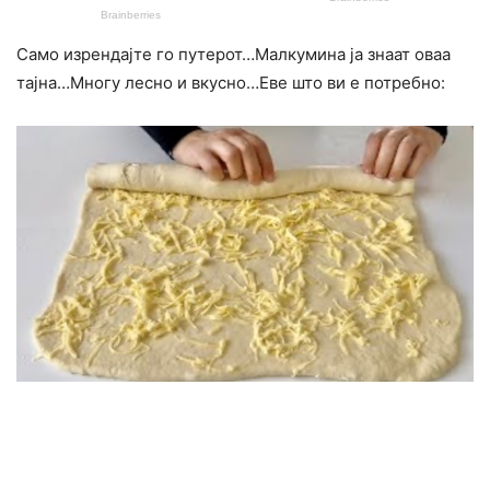
Само изрендајте го путерот…Малкумина ја знаат оваа
тајна…Многу лесно и вкусно…Еве што ви е потребно: