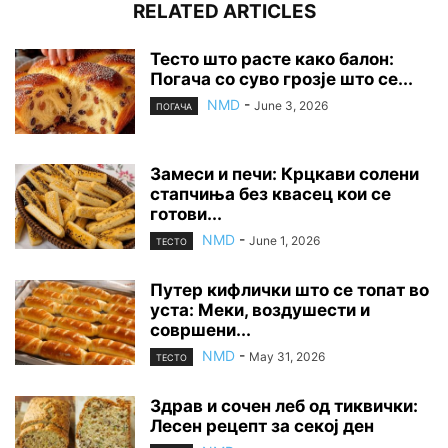
RELATED ARTICLES
Тесто што расте како балон:
Погача со суво грозје што се...
NMD
-
June 3, 2026
ПОГАЧА
Замеси и печи: Крцкави солени
стапчиња без квасец кои се
готови...
NMD
-
June 1, 2026
ТЕСТО
Путер кифлички што се топат во
уста: Меки, воздушести и
совршени...
NMD
-
May 31, 2026
ТЕСТО
Здрав и сочен леб од тиквички:
Лесен рецепт за секој ден