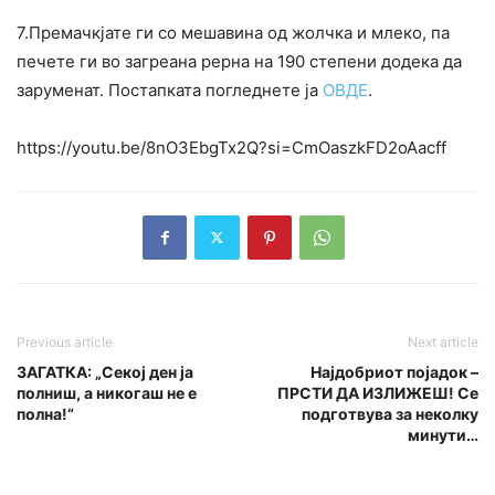
7.Премачкјате ги со мешавина од жолчка и млеко, па
печете ги во загреана рерна на 190 степени додека да
заруменат. Постапката погледнете ја
ОВДЕ
.
https://youtu.be/8nO3EbgTx2Q?si=CmOaszkFD2oAacff
Previous article
Next article
ЗАГАТКА: „Секој ден ја
Најдобриот појадок –
полниш, а никогаш не е
ПРСТИ ДА ИЗЛИЖЕШ! Се
полна!“
подготвува за неколку
минути…