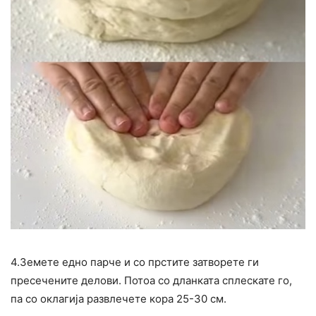
4.Земете едно парче и со прстите затворете ги
пресечените делови. Потоа со дланката сплескате го,
па со оклагија развлечете кора 25-30 см.