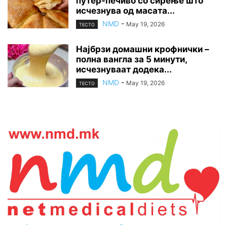
путер-печиво со сирење што
исчезнува од масата...
NMD
-
May 19, 2026
ТЕСТО
Најбрзи домашни крофнички –
полна вангла за 5 минути,
исчезнуваат додека...
NMD
-
May 19, 2026
ТЕСТО