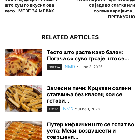
што сум го вкусил ова
се јаде во слатка или
лето…МЕЗЕ ЗА МЕРАК…
солена варијанта…
ПРЕВКУСНО
RELATED ARTICLES
Тесто што расте како балон:
Погача со суво грозје што се...
NMD
-
June 3, 2026
ПОГАЧА
Замеси и печи: Крцкави солени
стапчиња без квасец кои се
готови...
NMD
-
June 1, 2026
ТЕСТО
Путер кифлички што се топат во
уста: Меки, воздушести и
совршени...