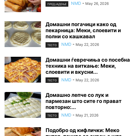
NMD
-
May 26, 2026
ПРЕДЈАДЕЊЕ
Домашни погачици како од
пекарница: Меки, слоевити и
полни со кашкавал
NMD
-
May 22, 2026
ТЕСТО
Домашни ѓевречиња со посебна
техника на виткање: Меки,
слоевити и вкусни...
NMD
-
May 22, 2026
ТЕСТО
Домашно лепче со лук и
пармезан што сите го прават
повторно:...
NMD
-
May 21, 2026
ТЕСТО
Подобро од кифлички: Меко