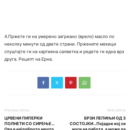
4.Пржете ги на умерено загреано (врело) масло по
неколку минути од двете страни. Пржените мекици
спуштајте ги на хартиена салветка и редете ги една врз
друга. Рецепт на Ерна.
Previous article
Next article
ЦРВЕНИ ПИПЕРКИ
БРЗИ ЛЕПИЊИ ОД 3
ПОЛНЕТИ СО СИРЕЊЕ…
СОСТОЈКИ…Појадок кој се
Ова е најдоброто нешто
носи на работа, а може да