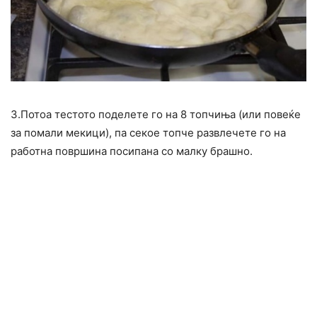
3.Потоа тестото поделете го на 8 топчиња (или повеќе
за помали мекици), па секое топче развлечете го на
работна површина посипана со малку брашно.