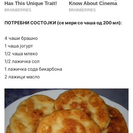
ПОТРЕБНИ СОСТОЈКИ (се мери со чаша од 200 мл):
4 чаши брашно
1 чаша јогурт
1/2 чаша млеко
1/2 лажичка сол
1 лажичка сода бикарбона
2 лажици масло