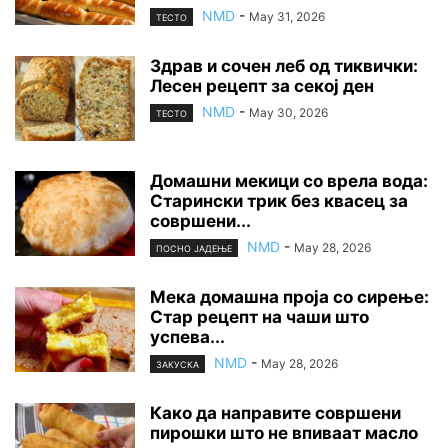
NMD
-
May 31, 2026
ТЕСТО
Здрав и сочен леб од тиквички:
Лесен рецепт за секој ден
NMD
-
May 30, 2026
ТЕСТО
Домашни мекици со врела вода:
Старински трик без квасец за
совршени...
NMD
-
May 28, 2026
ПОСНО ЈАДЕЊЕ
Мека домашна проја со сирење:
Стар рецепт на чаши што
успева...
NMD
-
May 28, 2026
ЗАКУСКА
Како да направите совршени
пирошки што не впиваат масло