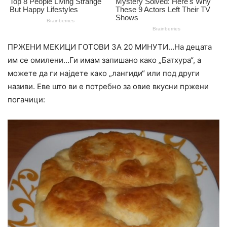
ПРЖЕНИ МЕКИЦИ ГОТОВИ ЗА 20 МИНУТИ…На децата
им се омилени…Ги имам запишано како „Батхура“, а
можете да ги најдете како „лангиди“ или под други
називи. Еве што ви е потребно за овие вкусни пржени
погачици: