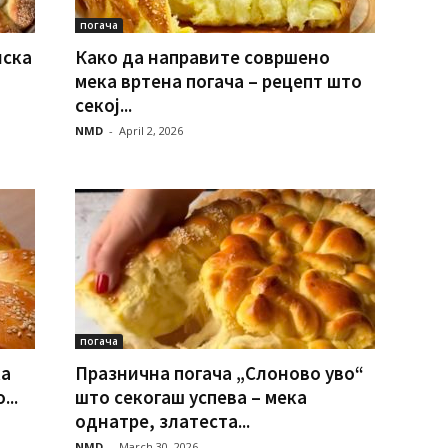
погача
нска
Како да направите совршено
мека вртена погача – рецепт што
секој...
NMD
-
April 2, 2026
погача
ка
Празнична погача „Слоново уво“
...
што секогаш успева – мека
однатре, златеста...
NMD
-
March 30, 2026