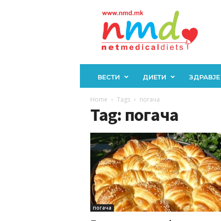
Н
М
Д
ВЕСТИ
ДИЕТИ
ЗДРАВЈЕ
Home
Tags
погача
Tag: погача
погача