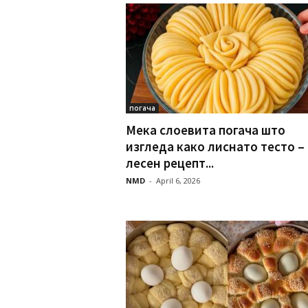
погача
Мека слоевита погача што
изгледа како лиснато тесто –
лесен рецепт...
NMD
-
April 6, 2026