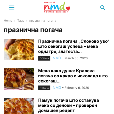
Home
Tags
празнична погача
празнична погача
Празнична погача „Слоново уво“
што секогаш успева – мека
однатре, златеста...
NMD
-
March 30, 2026
ПОГАЧА
Мека како душа: Кралска
погача со какао и чоколадо што
секогаш...
NMD
-
February 9, 2026
ПОГАЧА
Памук погача што останува
мека со денови – проверен
домашен рецепт