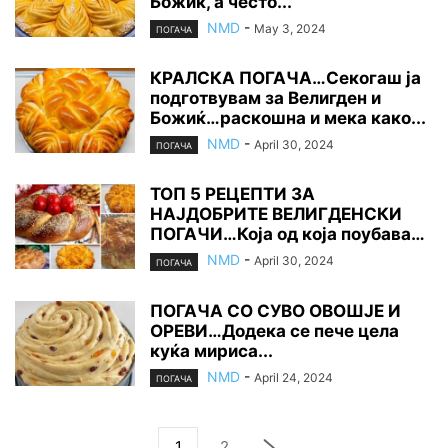
Божиќ, а често...
NMD
-
May 3, 2024
ПОГАЧА
КРАЛСКА ПОГАЧА…Секогаш ја
подготвувам за Велигден и
Божиќ…раскошна и мека како...
NMD
-
April 30, 2024
ПОГАЧА
ТОП 5 РЕЦЕПТИ ЗА
НАЈДОБРИТЕ ВЕЛИГДЕНСКИ
ПОГАЧИ…Која од која поубава…
NMD
-
April 30, 2024
ПОГАЧА
ПОГАЧА СО СУВО ОВОШЈЕ И
ОРЕВИ…Додека се пече цела
куќа мириса...
NMD
-
April 24, 2024
ПОГАЧА
1
2