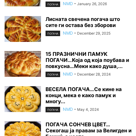
NMD
-
January 26, 2026
ПОГАЧА
Лисната свечена погача што
сите ги остава без зборови
NMD
-
December 29, 2025
ПОГАЧА
15 ПРАЗНИЧНИ ПАМУК
ПОГАЧИ…Која од која поубава и
повкусна…Меки како душа,...
NMD
-
December 28, 2024
ПОГАЧА
ВЕСЕЛА ПОГАЧА…Се кине на
конци, мека е како памук и
многу...
NMD
-
May 4, 2024
ПОГАЧА
ПОГАЧА СОНЧЕВ ЦВЕТ…
Секогаш ја правам за Велигден и