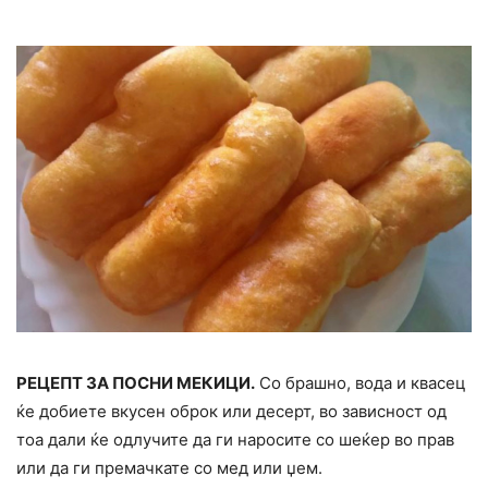
РЕЦЕПТ ЗА ПОСНИ МЕКИЦИ.
Со брашно, вода и квасец
ќе добиете вкусен оброк или десерт, во зависност од
тоа дали ќе одлучите да ги наросите со шеќер во прав
или да ги премачкате со мед или џем.