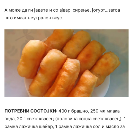
А може да ги јадете и со ајвар, сирење, јогурт…затоа
што имаат неутрален вкус.
ПОТРЕБНИ СОСТОЈКИ:
400 г брашно, 250 мл млака
вода, 20 г свеж квасец (половина коцка свеж квасец), 1
рамна лажичка шеќер, 1 рамна лажичка сол и масло за