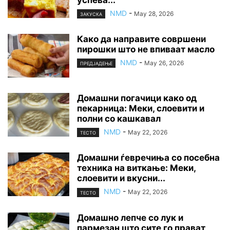
NMD
-
May 28, 2026
ЗАКУСКА
Како да направите совршени
пирошки што не впиваат масло
NMD
-
May 26, 2026
ПРЕДЈАДЕЊЕ
Домашни погачици како од
пекарница: Меки, слоевити и
полни со кашкавал
NMD
-
May 22, 2026
ТЕСТО
Домашни ѓевречиња со посебна
техника на виткање: Меки,
слоевити и вкусни...
NMD
-
May 22, 2026
ТЕСТО
Домашно лепче со лук и
пармезан што сите го прават