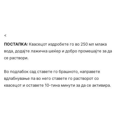
<
ПОСТАПКА:
Квасецот издробете го во 250 мл млака
вода, додајте лажичка шеќер и добро промешајте за да
се раствори.
Во подлабок сад ставете го брашното, направете
вдлабнување па во него ставете го растворот со
квасецот и оставете 10-тина минути за да се активира.