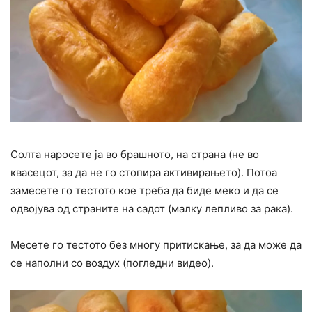
Солта наросете ја во брашното, на страна (не во
квасецот, за да не го стопира активирањето). Потоа
замесете го тестото кое треба да биде меко и да се
одвојува од страните на садот (малку лепливо за рака).
Месете го тестото без многу притискање, за да може да
се наполни со воздух (погледни видео).