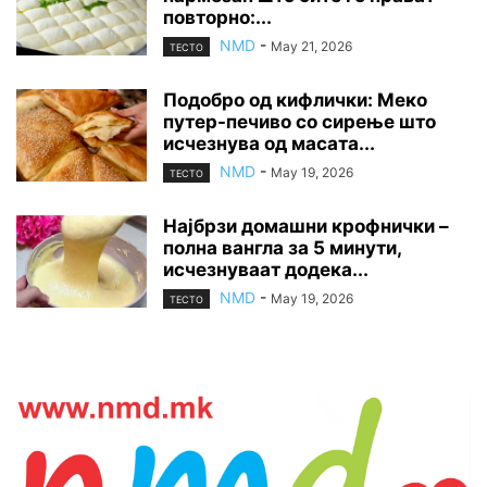
повторно:...
NMD
-
May 21, 2026
ТЕСТО
Подобро од кифлички: Меко
путер-печиво со сирење што
исчезнува од масата...
NMD
-
May 19, 2026
ТЕСТО
Најбрзи домашни крофнички –
полна вангла за 5 минути,
исчезнуваат додека...
NMD
-
May 19, 2026
ТЕСТО