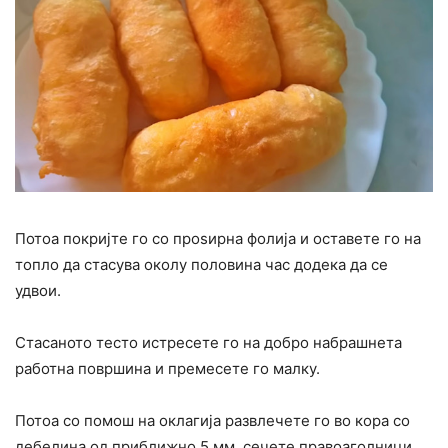
Потоа покријте го со проѕирна фолија и оставете го на
топло да стасува околу половина час додека да се
удвои.
Стасаното тесто истресете го на добро набрашнета
работна површина и премесете го малку.
Потоа со помош на оклагија развлечете го во кора со
дебелина од приближно 5 мм, сечете правоаголници