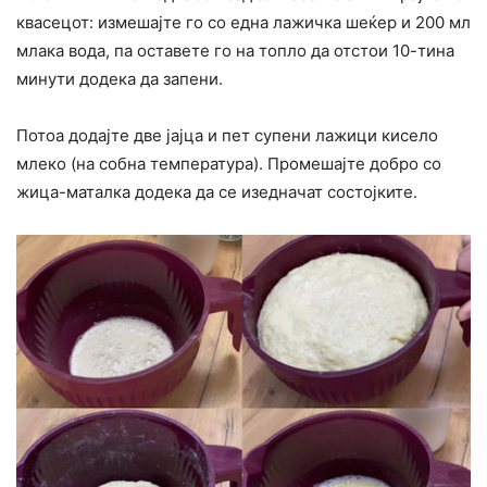
квасецот: измешајте го со една лажичка шеќер и 200 мл
млака вода, па оставете го на топло да отстои 10-тина
минути додека да запени.
Потоа додајте две јајца и пет супени лажици кисело
млеко (на собна температура). Промешајте добро со
жица-маталка додека да се изедначат состојките.