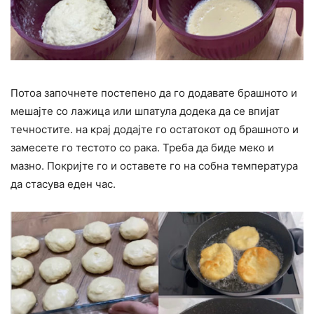
Потоа започнете постепено да го додавате брашното и
мешајте со лажица или шпатула додека да се впијат
течностите. на крај додајте го остатокот од брашното и
замесете го тестото со рака. Треба да биде меко и
мазно. Покријте го и оставете го на собна температура
да стасува еден час.