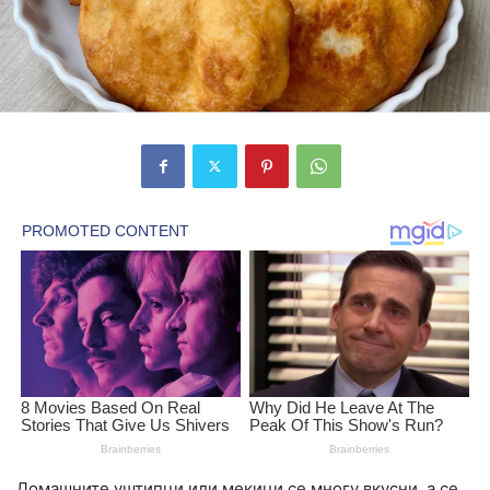
Домашните уштипци или мекици се многу вкусни, а се