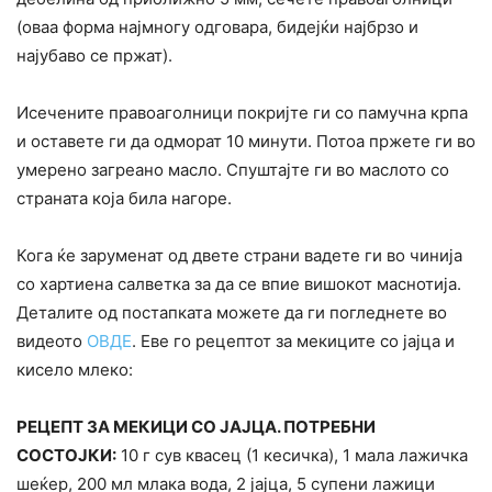
(оваа форма најмногу одговара, бидејќи најбрзо и
најубаво се пржат).
Исечените правоаголници покријте ги со памучна крпа
и оставете ги да одморат 10 минути. Потоа пржете ги во
умерено загреано масло. Спуштајте ги во маслото со
страната која била нагоре.
Кога ќе заруменат од двете страни вадете ги во чинија
со хартиена салветка за да се впие вишокот маснотија.
Деталите од постапката можете да ги погледнете во
видеото
ОВДЕ
. Еве го рецептот за мекиците со јајца и
кисело млеко:
РЕЦЕПТ ЗА МЕКИЦИ СО ЈАЈЦА. ПОТРЕБНИ
СОСТОЈКИ:
10 г сув квасец (1 кесичка), 1 мала лажичка
шеќер, 200 мл млака вода, 2 јајца, 5 супени лажици