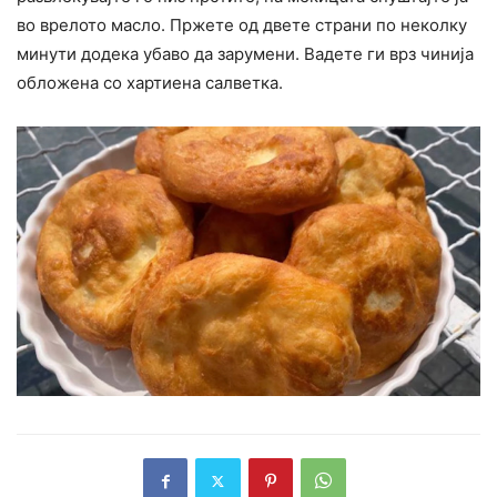
во врелото масло. Пржете од двете страни по неколку
минути додека убаво да зарумени. Вадете ги врз чинија
обложена со хартиена салветка.