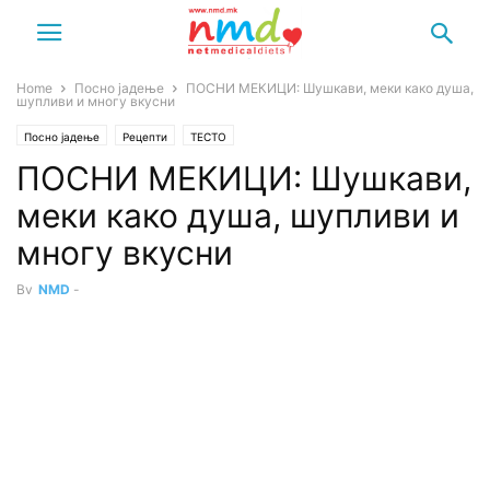
Home
Посно јадење
ПОСНИ МЕКИЦИ: Шушкави, меки како душа,
шупливи и многу вкусни
Посно јадење
Рецепти
ТЕСТО
ПОСНИ МЕКИЦИ: Шушкави,
меки како душа, шупливи и
многу вкусни
By
NMD
-