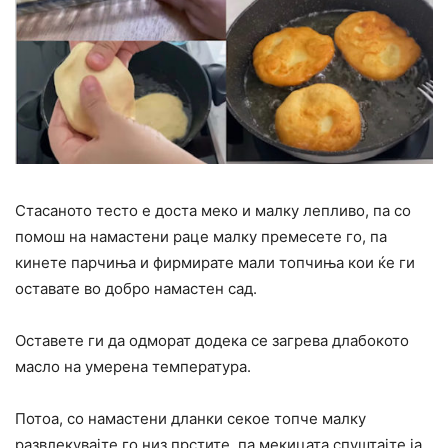
Стасаното тесто е доста меко и малку лепливо, па со
помош на намастени раце малку премесете го, па
кинете парчиња и фирмирате мали топчиња кои ќе ги
оставате во добро намастен сад.
Оставете ги да одморат додека се загрева длабокото
масло на умерена температура.
Потоа, со намастени дланки секое топче малку
развлекувајте го низ прстите, па мекицата спуштајте ја