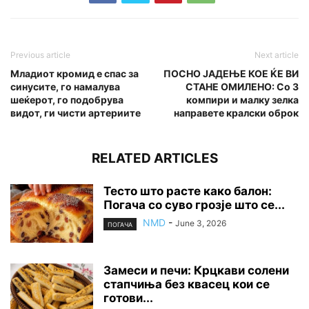
Previous article
Next article
Младиот кромид е спас за
ПОСНО ЈАДЕЊЕ КОЕ ЌЕ ВИ
синусите, го намалува
СТАНЕ ОМИЛЕНО: Со 3
шеќерот, го подобрува
компири и малку зелка
видот, ги чисти артериите
направете кралски оброк
RELATED ARTICLES
Тесто што расте како балон:
Погача со суво грозје што се...
NMD
-
June 3, 2026
ПОГАЧА
Замеси и печи: Крцкави солени
стапчиња без квасец кои се
готови...