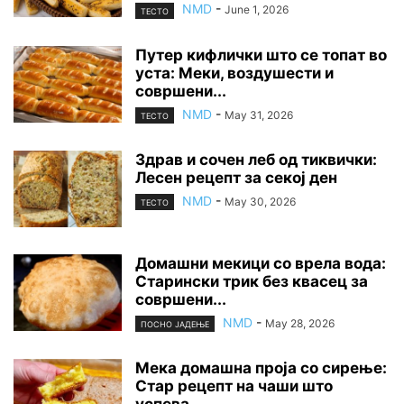
NMD
-
June 1, 2026
ТЕСТО
Путер кифлички што се топат во
уста: Меки, воздушести и
совршени...
NMD
-
May 31, 2026
ТЕСТО
Здрав и сочен леб од тиквички:
Лесен рецепт за секој ден
NMD
-
May 30, 2026
ТЕСТО
Домашни мекици со врела вода:
Старински трик без квасец за
совршени...
NMD
-
May 28, 2026
ПОСНО ЈАДЕЊЕ
Мека домашна проја со сирење:
Стар рецепт на чаши што
успева...