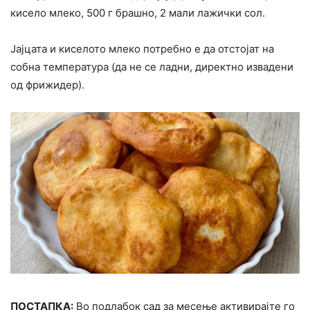
кисело млеко, 500 г брашно, 2 мали лажички сол.
Јајцата и киселото млеко потребно е да отстојат на
собна температура (да не се ладни, директно извадени
од фрижидер).
ПОСТАПКА:
Во подлабок сад за месење активирајте го