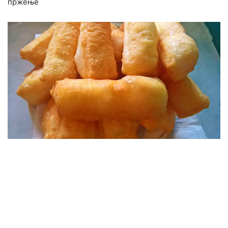
пржење