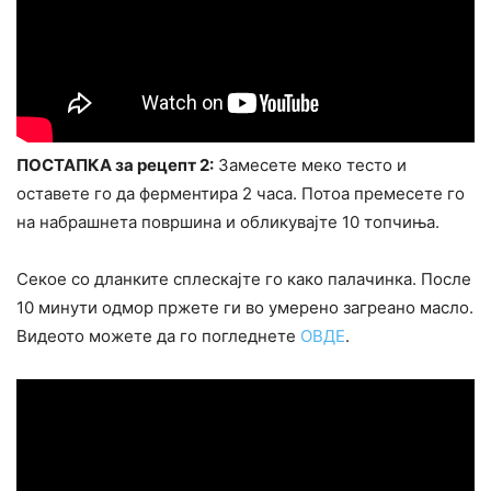
ПОСТАПКА за рецепт 2:
Замесете меко тесто и
оставете го да ферментира 2 часа. Потоа премесете го
на набрашнета површина и обликувајте 10 топчиња.
Секое со дланките сплескајте го како палачинка. После
10 минути одмор пржете ги во умерено загреано масло.
Видеото можете да го погледнете
ОВДЕ
.