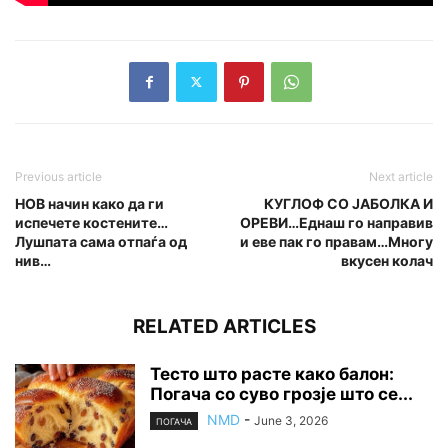
Previous article
Next article
НОВ начин како да ги
КУГЛОФ СО ЈАБОЛКА И
испечете костените…
ОРЕВИ…Еднаш го направив
Лушпата сама отпаѓа од
и еве пак го правам…Многу
нив…
вкусен колач
RELATED ARTICLES
Тесто што расте како балон:
Погача со суво грозје што се...
NMD
-
June 3, 2026
ПОГАЧА