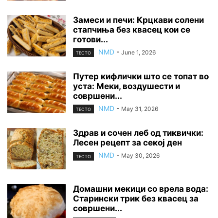
Замеси и печи: Крцкави солени
стапчиња без квасец кои се
готови...
NMD
-
June 1, 2026
ТЕСТО
Путер кифлички што се топат во
уста: Меки, воздушести и
совршени...
NMD
-
May 31, 2026
ТЕСТО
Здрав и сочен леб од тиквички:
Лесен рецепт за секој ден
NMD
-
May 30, 2026
ТЕСТО
Домашни мекици со врела вода:
Старински трик без квасец за
совршени...