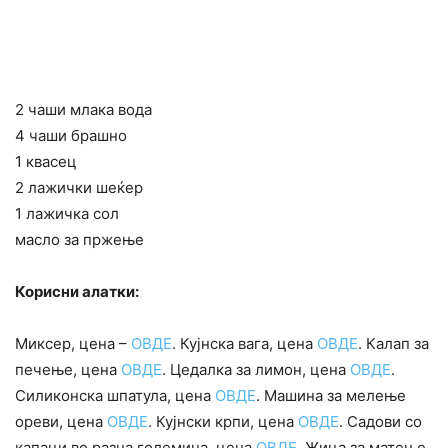
2 чаши млака вода
4 чаши брашно
1 квасец
2 лажички шеќер
1 лажичка сол
масло за пржење
Корисни алатки:
Миксер, цена –
ОВДЕ
. Кујнска вага, цена
ОВДЕ
. Калап за
печење, цена
ОВДЕ
. Цедалка за лимон, цена
ОВДЕ
.
Силиконска шпатула, цена
ОВДЕ
. Машина за мелење
ореви, цена
ОВДЕ
. Кујнски крпи, цена
ОВДЕ
. Садови со
капаци во разна големина, цена
ОВДЕ
. Жица за матење,