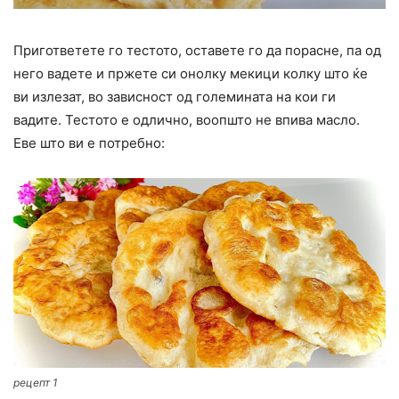
Пригответете го тестото, оставете го да порасне, па од
него вадете и пржете си онолку мекици колку што ќе
ви излезат, во зависност од големината на кои ги
вадите. Тестото е одлично, воопшто не впива масло.
Еве што ви е потребно:
рецепт 1