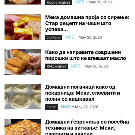
NMD
-
May 28, 2026
ПОСНО ЈАДЕЊЕ
Мека домашна проја со сирење:
Стар рецепт на чаши што
успева...
NMD
-
May 28, 2026
ЗАКУСКА
Како да направите совршени
пирошки што не впиваат масло
NMD
-
May 26, 2026
ПРЕДЈАДЕЊЕ
Домашни погачици како од
пекарница: Меки, слоевити и
полни со кашкавал
NMD
-
May 22, 2026
ТЕСТО
Домашни ѓевречиња со посебна
техника на виткање: Меки,
слоевити и вкусни...