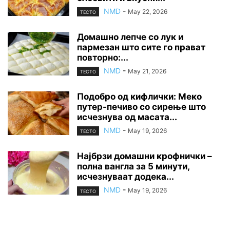
NMD
-
May 22, 2026
ТЕСТО
Домашно лепче со лук и
пармезан што сите го прават
повторно:...
NMD
-
May 21, 2026
ТЕСТО
Подобро од кифлички: Меко
путер-печиво со сирење што
исчезнува од масата...
NMD
-
May 19, 2026
ТЕСТО
Најбрзи домашни крофнички –
полна вангла за 5 минути,
исчезнуваат додека...
NMD
-
May 19, 2026
ТЕСТО