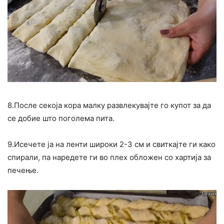
8.После секоја кора малку развлекувајте го купот за да
се добие што поголема пита.
9.Исечете ја на ленти широки 2-3 см и свиткајте ги како
спирали, па наредете ги во плех обложен со хартија за
печење.