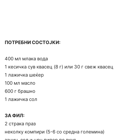
ПОТРЕБНИ СОСТОЈКИ:
400 мл млака вода
1 кесичка сув квасец (8 г) или 30 г свеж квасец
1 лажичка шеќер
100 мл масло
600 г брашно
1 лажичка сол
ЗА ФИЛ:
2 страка праз
неколку компири (5-6 со средна големина)
зачин, сол и црн пипер по вкус