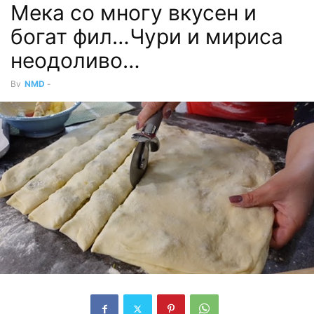
Мека со многу вкусен и
богат фил…Чури и мириса
неодоливо…
By
NMD
-