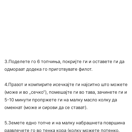
3.Поделете го 6 топчиња, покријте ги и оставете ги да
одмораат додека го приготвувате филот.
4.Празот и компирите исечкајте ги најситно што можете
(може и во „сечко“), помешајте ги во тава, зачинете ги и
5-10 минути пропржете ги на малку масло колку да
омекнат (може и сирови да се стават).
5.Земете едно топче и на малку набрашнета површина
развлечете го во тенка кора (колку можете потенко.