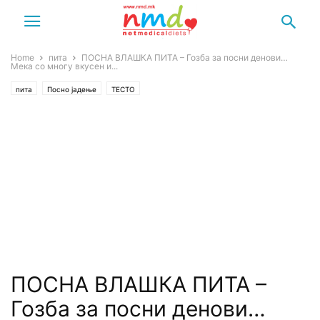
Home
пита
ПОСНА ВЛАШКА ПИТА – Гозба за посни денови…
Мека со многу вкусен и...
пита
Посно јадење
ТЕСТО
ПОСНА ВЛАШКА ПИТА –
Гозба за посни денови…