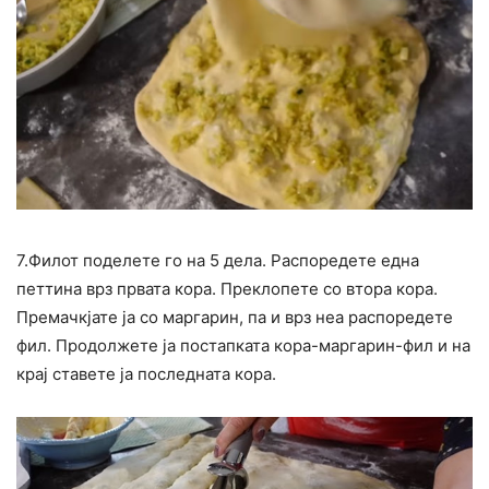
7.Филот поделете го на 5 дела. Распоредете една
петтина врз првата кора. Преклопете со втора кора.
Премачкјате ја со маргарин, па и врз неа распоредете
фил. Продолжете ја постапката кора-маргарин-фил и на
крај ставете ја последната кора.