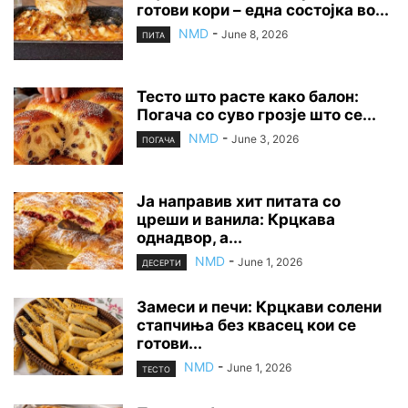
готови кори – една состојка во...
NMD
-
June 8, 2026
ПИТА
Тесто што расте како балон:
Погача со суво грозје што се...
NMD
-
June 3, 2026
ПОГАЧА
Ја направив хит питата со
цреши и ванила: Крцкава
однадвор, а...
NMD
-
June 1, 2026
ДЕСЕРТИ
Замеси и печи: Крцкави солени
стапчиња без квасец кои се
готови...
NMD
-
June 1, 2026
ТЕСТО