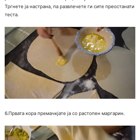
Тргнете ја настрана, па развлечете ги сите преостанати
теста.
6.Првата кора премачкјате ја со растопен маргарин.