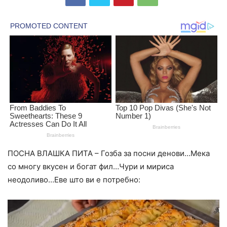
ПОСНА ВЛАШКА ПИТА – Гозба за посни денови…Мека
со многу вкусен и богат фил…Чури и мириса
неодоливо…Еве што ви е потребно: