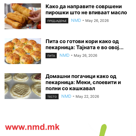
Како да направите совршени
пирошки што не впиваат масло
NMD
-
May 26, 2026
ПРЕДЈАДЕЊЕ
Пита со готови кори како од
пекарница: Тајната е во овој...
NMD
-
May 26, 2026
ПИТА
Домашни погачици како од
пекарница: Меки, слоевити и
полни со кашкавал
NMD
-
May 22, 2026
ТЕСТО