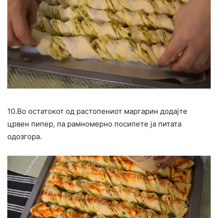
10.Во остатокот од растопениот маргарин додајте
црвен пипер, па рамномерно посипете ја питата
одозгора.