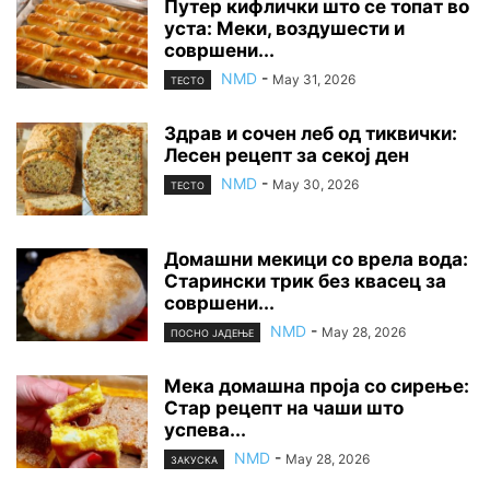
Путер кифлички што се топат во
уста: Меки, воздушести и
совршени...
NMD
-
May 31, 2026
ТЕСТО
Здрав и сочен леб од тиквички:
Лесен рецепт за секој ден
NMD
-
May 30, 2026
ТЕСТО
Домашни мекици со врела вода:
Старински трик без квасец за
совршени...
NMD
-
May 28, 2026
ПОСНО ЈАДЕЊЕ
Мека домашна проја со сирење:
Стар рецепт на чаши што
успева...
NMD
-
May 28, 2026
ЗАКУСКА