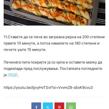
11.Ставете да се пече во загреана рерна на 200 степени
првите 10 минути, а потоа намалете на 180 степени и
печете уште 15 минути.
Печената пита покријте ја со крпа и оставете малку да
подизлади пред послужување. Постапката погледнете
ја
ОВДЕ
.
https://youtu.be/IjjvyHvTSvI?si=VvvmZ8-a5xK9cvu3