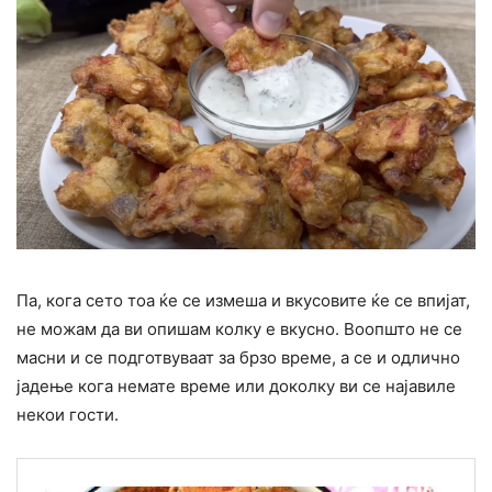
Па, кога сето тоа ќе се измеша и вкусовите ќе се впијат,
не можам да ви опишам колку е вкусно. Воопшто не се
масни и се подготвуваат за брзо време, а се и одлично
јадење кога немате време или доколку ви се најавиле
некои гости.