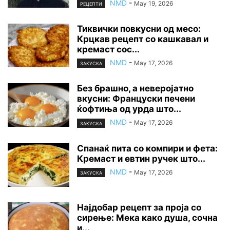
NMD
-
May 19, 2026
РЕЦЕПТИ
Тиквички повкусни од месо:
Крцкав рецепт со кашкавал и
кремаст сос...
NMD
-
May 17, 2026
ЗАКУСКА
Без брашно, а неверојатно
вкусни: Француски печени
ќофтиња од урда што...
NMD
-
May 17, 2026
ЗАКУСКА
Спанаќ пита со компири и фета:
Кремаст и евтин ручек што...
NMD
-
May 17, 2026
ЗАКУСКА
Најдобар рецепт за проја со
сирење: Мека како душа, сочна
и...