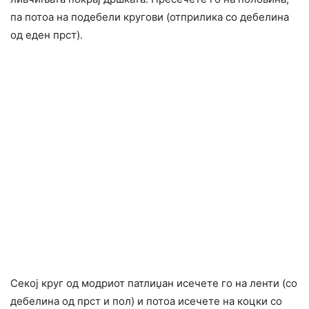
па потоа на подебели кругови (отприлика со дебелина
од еден прст).
Секој круг од модриот патлиџан исечете го на ленти (со
дебелина од прст и пол) и потоа исечете на коцки со