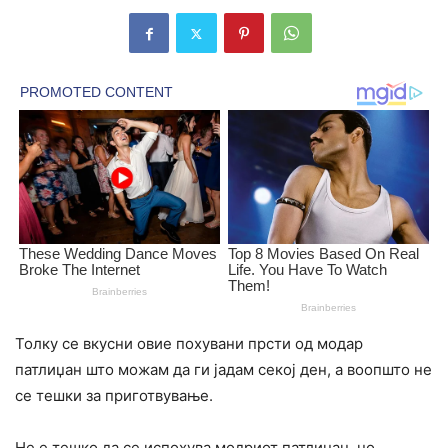
Толку се вкусни овие похувани прсти од модар
патлиџан што можам да ги јадам секој ден, а воопшто не
се тешки за приготвување.
Не е тешко да се испохува модриот патлиџан, но