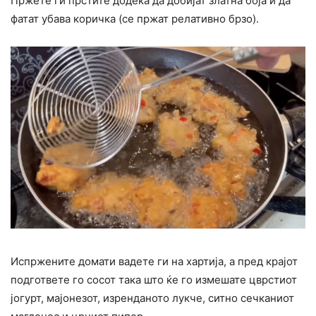
Пржете ги прстите додека да добијат златна боја и да
фатат убава коричка (се пржат релативно брзо).
Испржените домати вадете ги на хартија, а пред крајот
подгответе го сосот така што ќе го измешате цврстиот
јогурт, мајонезот, изренданото лукче, ситно сечканиот