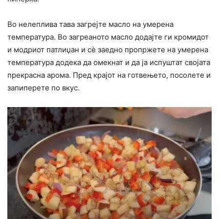
Во нелеплива тава загрејте масло на умерена
температура. Во загреаното масло додајте ги кромидот
и модриот патлиџан и сѐ заедно пропржете на умерена
температура додека да омекнат и да ја испуштат својата
прекрасна арома. Пред крајот на готвењето, посолете и
запиперете по вкус.