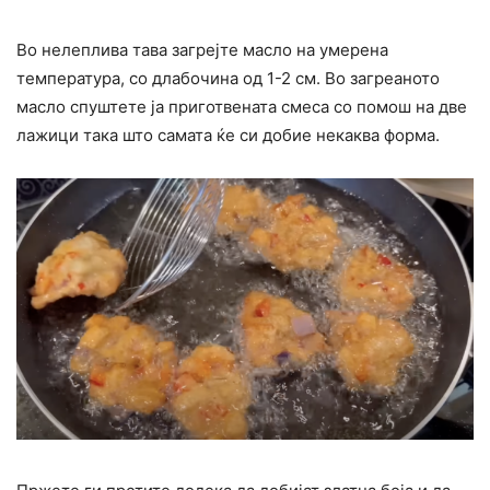
Во нелеплива тава загрејте масло на умерена
температура, со длабочина од 1-2 см. Во загреаното
масло спуштете ја приготвената смеса со помош на две
лажици така што самата ќе си добие некаква форма.