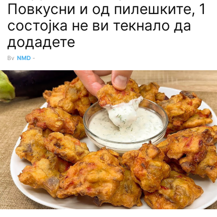
Повкусни и од пилешките, 1
состојка не ви текнало да
додадете
By
NMD
-