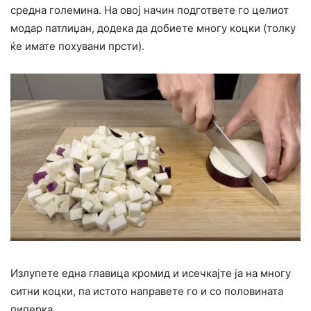
средна големина. На овој начин подгответе го целиот
модар патлиџан, додека да добиете многу коцки (толку
ќе имате похувани прсти).
Излупете една главица кромид и исечкајте ја на многу
ситни коцки, па истото направете го и со половината
пиперка.