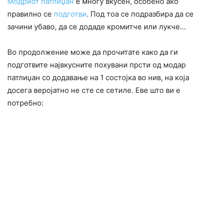
Модриот патлиџан
е многу вкусен, особено ако
правилно се
подготви
. Под тоа се подразбира да се
зачини убаво, да се додаде кромитче или лукче…
Во продолжение може да прочитате како да ги
подготвите највкусните похувани прсти од модар
патлиџан со додавање на 1 состојка во нив, на која
досега веројатно не сте се сетиле. Еве што ви е
потребно: