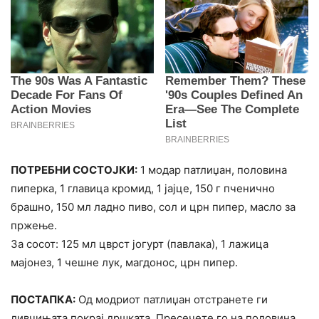
ПОТРЕБНИ СОСТОЈКИ:
1 модар патлиџан, половина
пиперка, 1 главица кромид, 1 јајце, 150 г пченично
брашно, 150 мл ладно пиво, сол и црн пипер, масло за
пржење.
За сосот: 125 мл цврст јогурт (павлака), 1 лажица
мајонез, 1 чешне лук, магдонос, црн пипер.
ПОСТАПКА:
Од модриот патлиџан отстранете ги
ливчињата покрај дршката. Пресечете го на половина,