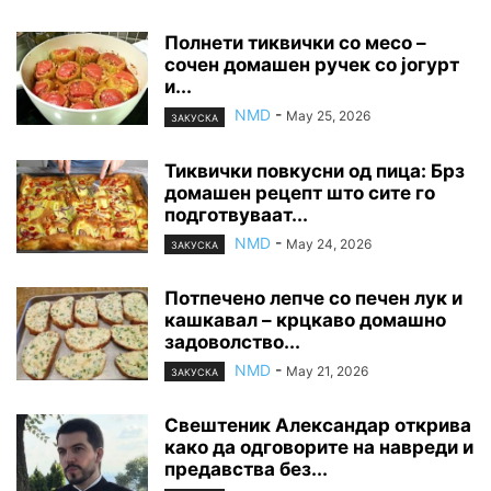
Полнети тиквички со месо –
сочен домашен ручек со јогурт
и...
NMD
-
May 25, 2026
ЗАКУСКА
Тиквички повкусни од пица: Брз
домашен рецепт што сите го
подготвуваат...
NMD
-
May 24, 2026
ЗАКУСКА
Потпечено лепче со печен лук и
кашкавал – крцкаво домашно
задоволство...
NMD
-
May 21, 2026
ЗАКУСКА
Свештеник Александар открива
како да одговорите на навреди и
предавства без...