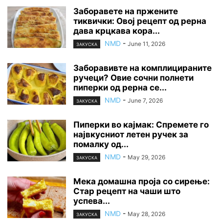
Заборавете на пржените
тиквички: Овој рецепт од рерна
дава крцкава кора...
NMD
-
June 11, 2026
ЗАКУСКА
Заборавивте на комплицираните
ручеци? Овие сочни полнети
пиперки од рерна се...
NMD
-
June 7, 2026
ЗАКУСКА
Пиперки во кајмак: Спремете го
највкусниот летен ручек за
помалку од...
NMD
-
May 29, 2026
ЗАКУСКА
Мека домашна проја со сирење:
Стар рецепт на чаши што
успева...
NMD
-
May 28, 2026
ЗАКУСКА