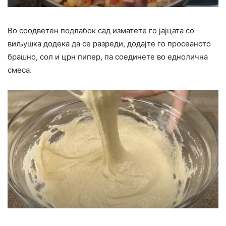
Во соодветен подлабок сад изматете го јајцата со
виљушка додека да се разреди, додајте го просеаното
брашно, сол и црн пипер, па соединете во еднолична
смеса.