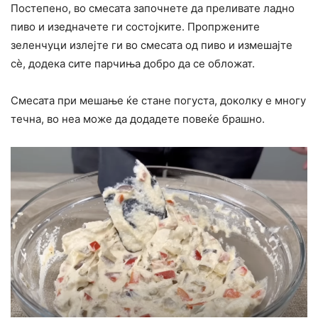
Постепено, во смесата започнете да преливате ладно
пиво и изедначете ги состојките. Пропржените
зеленчуци излејте ги во смесата од пиво и измешајте
сѐ, додека сите парчиња добро да се обложат.
Смесата при мешање ќе стане погуста, доколку е многу
течна, во неа може да додадете повеќе брашно.