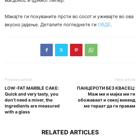
магдонос и црниот пипер.
Макајте ги похуваните прсти во сосот и уживајте во ова
вкусно јадење. Деталите погледнете ги
ОВДЕ
.
Previous article
Next article
LOW-FAT MARBLE CAKE:
ПАНЦЕРОТИ БЕЗ КВАСЕЦ:
Quick and very tasty, you
Маж ми и мајка ми ги
don’t need a mixer, the
обожаваат и секој викенд
ingredients are measured
ме тераат да ги правам
with a glass
RELATED ARTICLES