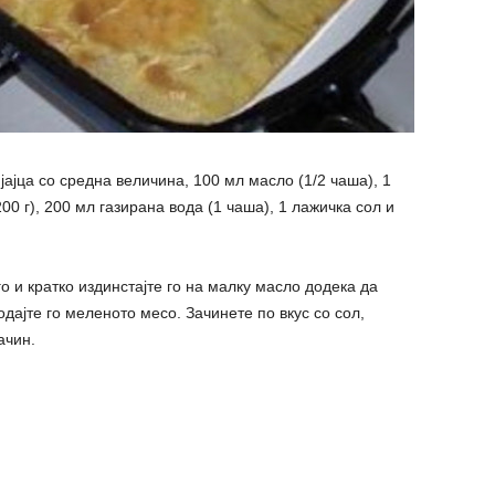
јајца со средна величина, 100 мл масло (1/2 чаша), 1
00 г), 200 мл газирана вода (1 чаша), 1 лажичка сол и
о и кратко издинстајте го на малку масло додека да
одајте го меленото месо. Зачинете по вкус со сол,
ачин.