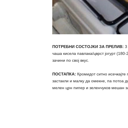
ПОТРЕБНИ СОСТОЈКИ ЗА ПРЕЛИВ:
3 
чаша кисела павлака/цврст јогурт (180-2
зачини по свој вкус.
ПОСТАПКА:
Кромидот ситно исечкајте г
застакли и малку да омекне, па потоа д
мелен црн пипер и зеленчуков мешан з