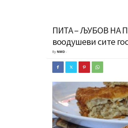
ПИТА – ЉУБОВ НА П
воодушеви сите го
By
NMD
-