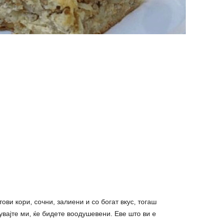
тови кори, сочни, залиени и со богат вкус, тогаш
увајте ми, ќе бидете воодушевени. Еве што ви е