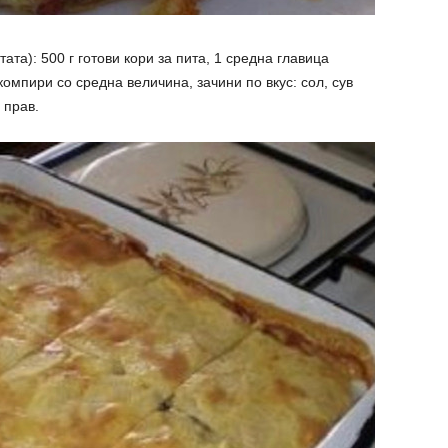
тата): 500 г готови кори за пита, 1 средна главица
компири со средна величина, зачини по вкус: сол, сув
 прав.