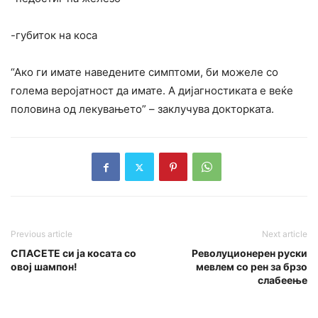
-губиток на коса
“Ако ги имате наведените симптоми, би можеле со
голема веројатност да имате. А дијагностиката е веќе
половина од лекувањето” – заклучува докторката.
Previous article
Next article
СПАСЕТЕ си ја косата со
Револуционерен руски
овој шампон!
мевлем со рен за брзо
слабеење