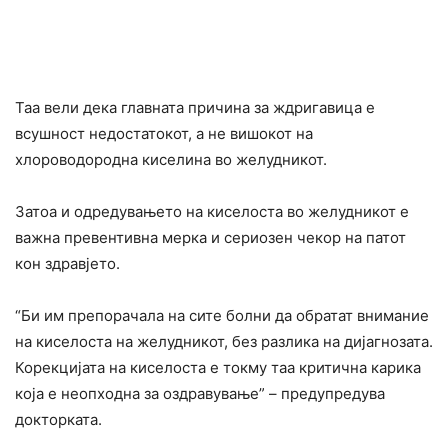
Таа вели дека главната причина за ждригавица е
всушност недостатокот, а не вишокот на
хлороводородна киселина во желудникот.
Затоа и одредувањето на киселоста во желудникот е
важна превентивна мерка и сериозен чекор на патот
кон здравјето.
“Би им препорачала на сите болни да обратат внимание
на киселоста на желудникот, без разлика на дијагнозата.
Корекцијата на киселоста е токму таа критична карика
која е неопходна за оздравување” – предупредува
докторката.