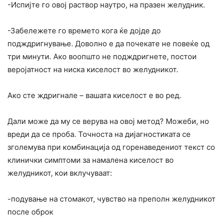
-Испијте го овој раствор наутро, на празен желудник.
-Забележете го времето кога ќе дојде до
подждригнување. Доволно е да почекате не повеќе од
три минути. Ако воопшто не подждригнете, постои
веројатност на ниска киселост во желудникот.
Ако сте ждригнале – вашата киселост е во ред.
Дали може да му се верува на овој метод? Можеби, но
вреди да се проба. Точноста на дијагностиката се
зголемува при комбинација од горенаведениот текст со
клинички симптоми за намалена киселост во
желудникот, кои вклучуваат:
-подување на стомакот, чувство на преполн желудникот
после оброк