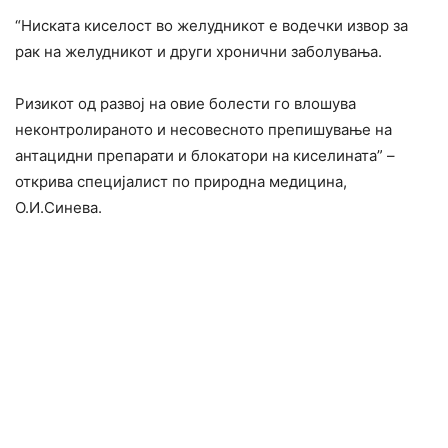
“Ниската киселост во желудникот е водечки извор за
рак на желудникот и други хронични заболувања.
Ризикот од развој на овие болести го влошува
неконтролираното и несовесното препишување на
антацидни препарати и блокатори на киселината” –
открива специјалист по природна медицина,
О.И.Синева.