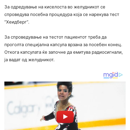
За одредување на киселоста во желудникот се
спроведува посебна процедура која се нарекува тест
“Хеидберг”.
За спроведување на тестот пациентот треба да
проголта специјална капсула врзана за посебен конец.
Откога капсулата ќе започне да емитува радиосигнали,
ја вадат од желудникот.