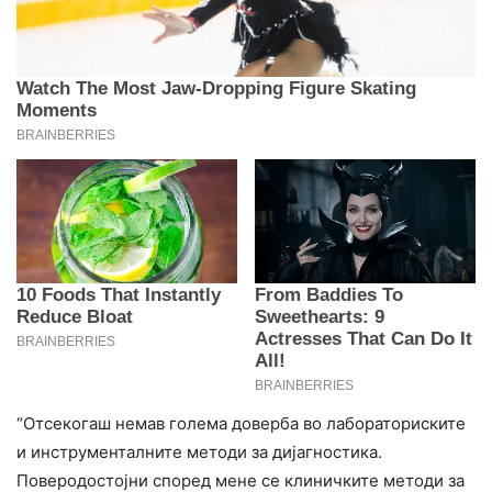
“Отсекогаш немав голема доверба во лабораториските
и инструменталните методи за дијагностика.
Поверодостојни според мене се клиничките методи за