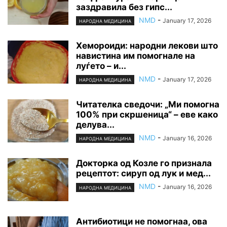
заздравила без гипс...
NMD
-
January 17, 2026
НАРОДНА МЕДИЦИНА
Хемороиди: народни лекови што
навистина им помогнале на
луѓето – и...
NMD
-
January 17, 2026
НАРОДНА МЕДИЦИНА
Читателка сведочи: „Ми помогна
100% при скршеница“ – еве како
делува...
NMD
-
January 16, 2026
НАРОДНА МЕДИЦИНА
Докторка од Козле го признала
рецептот: сируп од лук и мед...
NMD
-
January 16, 2026
НАРОДНА МЕДИЦИНА
Антибиотици не помогнаа, ова