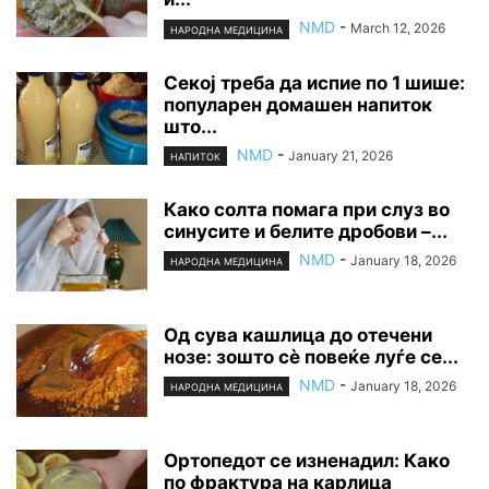
NMD
-
March 12, 2026
НАРОДНА МЕДИЦИНА
Секој треба да испие по 1 шише:
популарен домашен напиток
што...
NMD
-
January 21, 2026
НАПИТОК
Како солта помага при слуз во
синусите и белите дробови –...
NMD
-
January 18, 2026
НАРОДНА МЕДИЦИНА
Од сува кашлица до отечени
нозе: зошто сè повеќе луѓе се...
NMD
-
January 18, 2026
НАРОДНА МЕДИЦИНА
Ортопедот се изненадил: Како
по фрактура на карлица