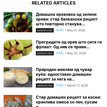
RELATED ARTICLES
Домашна оревовка од зелени
ореви: стар балкански рецепт
што повторно станува...
NMD
-
May 21, 2026
БИЛКАРСТВО
Преградите од орев што сите ги
фрлаат: Од нив се прави...
NMD
-
May 20, 2026
БИЛКАРСТВО
Природен мевлем од чувар
куќа: едноставен домашен
рецепт за нега на...
NMD
-
March 17, 2026
БИЛКАРСТВО
Стар домашен рецепт за коски:
хранлива смеса со лен, сусам
и...