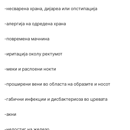
-несварена храна, дијареа или опстипација
-алергија на одредена храна
-повремена мачнина
-иритација околу ректумот
-меки и раслоени нокти
-проширени вени во областа на образите и носот
-габични инфекции и дисбактериоза во цревата
-акни
-недостиг на железо