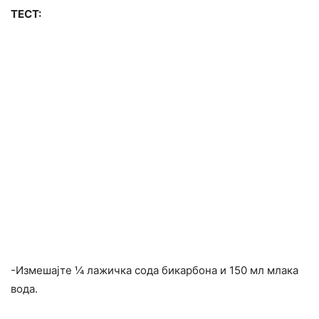
ТЕСТ:
-Измешајте ¼ лажичка сода бикарбона и 150 мл млака
вода.