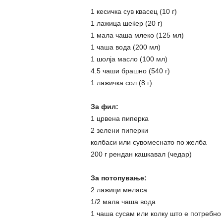
1 кесичка сув квасец (10 г)
1 лажица шеќер (20 г)
1 мала чаша млеко (125 мл)
1 чаша вода (200 мл)
1 шолја масло (100 мл)
4.5 чаши брашно (540 г)
1 лажичка сол (8 г)
За фил:
1 црвена пиперка
2 зелени пиперки
колбаси или сувомеснато по желба
200 г рендан кашкавал (чедар)
За потопување:
2 лажици меласа
1/2 мала чаша вода
1 чаша сусам или колку што е потребно