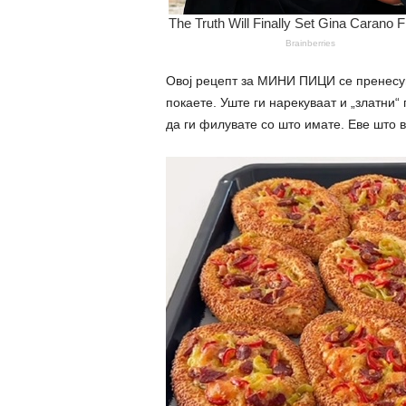
Овој рецепт за МИНИ ПИЦИ се пренесув
покаете. Уште ги нарекуваат и „златни“
да ги филувате со што имате. Еве што в