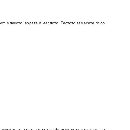
от, млекото, водата и маслото. Тестото замесете го со
 покријте го и оставете го да ферментира додека да се