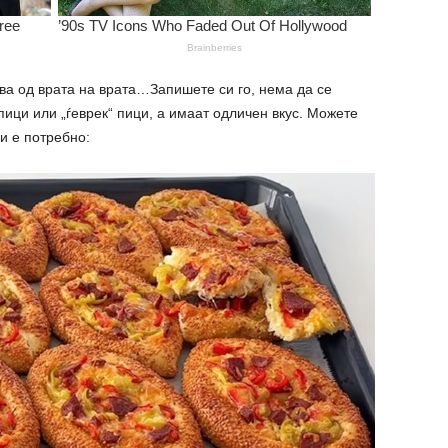
а од врата на врата…Запишете си го, нема да се
 пици или „ѓеврек“ пици, а имаат одличен вкус. Можете
и е потребно: