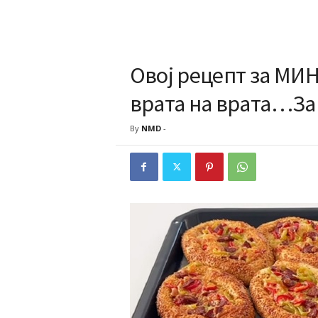
Овој рецепт за МИ
врата на врата…За
By
NMD
-