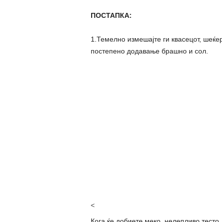
ПОСТАПКА:
1.Темелно измешајте ги квасецот, шеќер
постепено додавање брашно и сол.
<
Кога ќе добиете меко, нелепливо тесто,