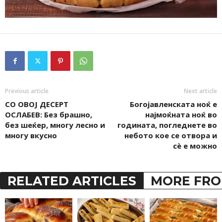
Previous article
Next article
СО ОВОЈ ДЕСЕРТ
Богојавленската ноќ е
ОСЛАБЕВ: Без брашно,
најмоќната ноќ во
без шеќер, многу лесно и
годината, погледнете во
многу вкусно
небото кое се отвора и
сè е можно
RELATED ARTICLES
MORE FRO