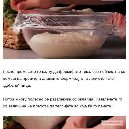
Лесно премесете го колку да формирате тркалезен облик, па со
помош на прстите и дланките формирајте го лепчето како
„дебела“ пица.
Потоа многу полесно се развлекува со оклагија. Развлечете го
со величина на плехот или тепсијата во која ќе го печете.