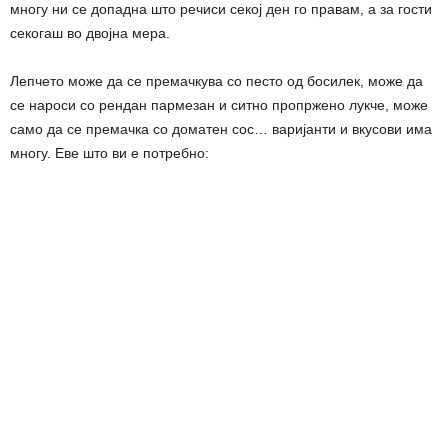
многу ни се допадна што речиси секој ден го правам, а за гости
секогаш во двојна мера.
Лепчето може да се премачкува со песто од босилек, може да
се нароси со рендан пармезан и ситно пропржено лукче, може
само да се премачка со доматен сос… варијанти и вкусови има
многу. Еве што ви е потребно: