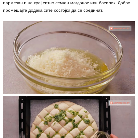
пармезан и на крај ситно сечкан магдонос или босилек. Добро
промешајте додека сите состојки да се соединат.