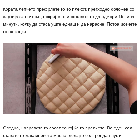
Кората/лепчето префрлете го во плехот, претходно обложен со
хартија за печење, покријте го и оставете го да одмори 15-тина
минути, колку да стаса уште еднаш и да нарасне. Потоа исечете
го на коцки.
Следно, направете го сосот со кој ќе го прелиете. Во еден сад
ставете го маслиновото масло, додајте сол, рендан лук и