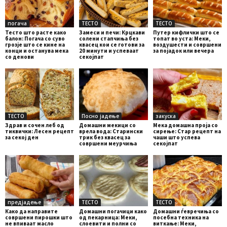
погача
ТЕСТО
ТЕСТО
Тесто што расте како
Замеси и печи: Крцкави
Путер кифлички што се
балон: Погача со суво
солени стапчиња без
топат во уста: Меки,
грозје што се кине на
квасец кои се готови за
воздушести и совршени
конци и останува мека
20 минути и успеваат
за појадок или вечера
со денови
секојпат
ТЕСТО
Посно јадење
закуска
Здрав и сочен леб од
Домашни мекици со
Мека домашна проја со
тиквички: Лесен рецепт
врела вода: Старински
сирење: Стар рецепт на
за секој ден
трик без квасец за
чаши што успева
совршени меурчиња
секојпат
предјадење
ТЕСТО
ТЕСТО
Како да направите
Домашни погачици како
Домашни ѓевречиња со
совршени пирошки што
од пекарница: Меки,
посебна техника на
не впиваат масло
слоевити и полни со
виткање: Меки,