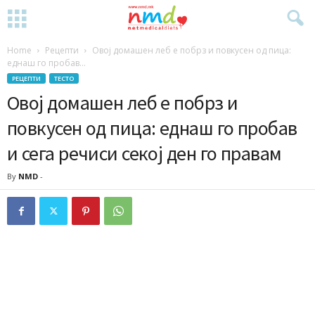
Home
Рецепти
Овој домашен леб е побрз и повкусен од пица:
еднаш го пробав...
РЕЦЕПТИ
ТЕСТО
Овој домашен леб е побрз и
повкусен од пица: еднаш го пробав
и сега речиси секој ден го правам
By
NMD
-