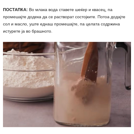
ПОСТАПКА:
Во млака вода ставете шеќер и квасец, па
промешајте додека да се растворат состојките. Потоа додајте
сол и масло, уште еднаш промешајте, па целата содржина
истурете ја во брашното.