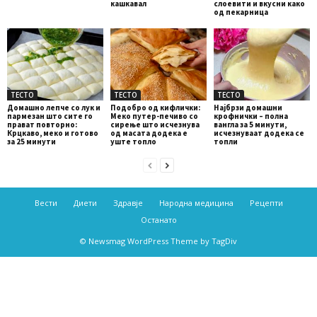
кашкавал
слоевити и вкусни како
од пекарница
ТЕСТО
ТЕСТО
ТЕСТО
Домашно лепче со лук и
Подобро од кифлички:
Најбрзи домашни
пармезан што сите го
Меко путер-печиво со
крофнички – полна
прават повторно:
сирење што исчезнува
вангла за 5 минути,
Крцкаво, меко и готово
од масата додека е
исчезнуваат додека се
за 25 минути
уште топло
топли
Вести
Диети
Здравје
Народна медицина
Рецепти
Останато
© Newsmag WordPress Theme by TagDiv