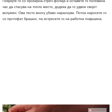
Покријте го со проѕирна-стреч фолија и оставете го половина
час да стасува на топло место, додека да го удвои својот
волумен. Ова тесто многу убаво нараснува. Потоа наросете го
со прстофат брашно, па истресете го на работна површина.