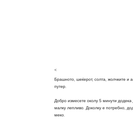
<
Брашното, шеќерот, солта, жолчките и а
путер.
Добро измесете околу 5 минути додека 
малку лепливо. Доколку е потребно, дод
меко.