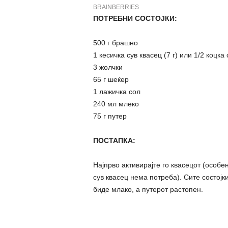
ПОТРЕБНИ СОСТОЈКИ:
500 г брашно
1 кесичка сув квасец (7 г) или 1/2 коцка
3 жолчки
65 г шеќер
1 лажичка сол
240 мл млеко
75 г путер
ПОСТАПКА:
Најпрво активирајте го квасецот (особе
сув квасец нема потреба). Сите состојк
биде млако, а путерот растопен.