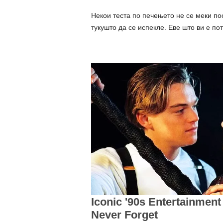
Некои теста по печењето не се меки пос
тукушто да се испекле. Еве што ви е по