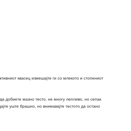
ктивниот квасец измешајте ги со млекото и стопениот
да добиете мазно тесто, не многу лепливо, но сепак
ајте уште брашно, но внимавајте тестото да остано