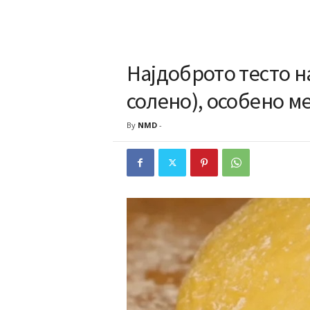
Најдоброто тесто на
солено), особено ме
By
NMD
-