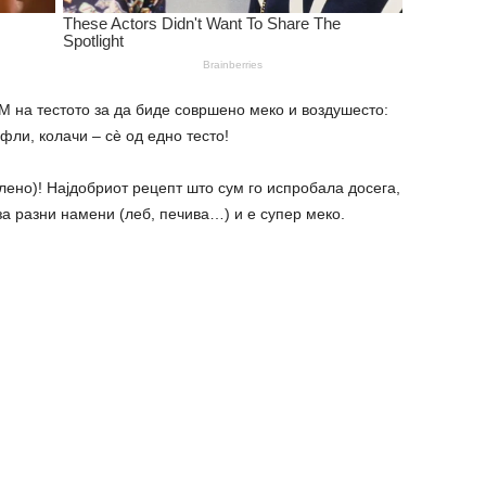
 на тестото за да биде совршено меко и воздушесто:
фли, колачи – сè од едно тесто!
олено)! Најдобриот рецепт што сум го испробала досега,
за разни намени (леб, печива…) и е супер меко.