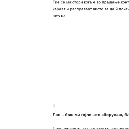
Тие се мајстори кога е во прашање кон
караат и расправаат чисто за да ѝ пока
што не.
<
Лав – баш ми гајле што зборуваш, бл
Припадниците на овој знак се вистинск