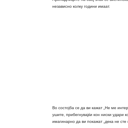
независно колку години имаат.
Во состојба се да ви кажат „Не ме инте
ушите, прибегнувајќи кон ниски удари к
имагинарно да ви покажат „дека не сте 