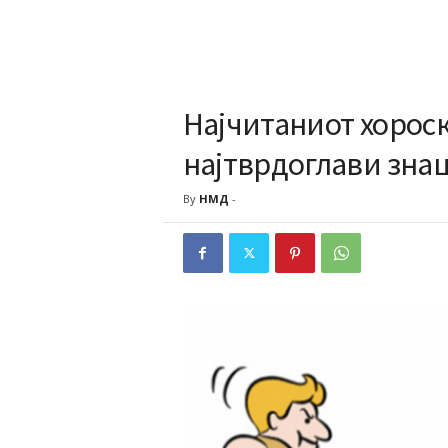
Најчитаниот хороск
најтврдоглави знац
By
НМД
-