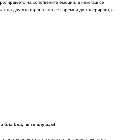
тролирањето на сопствените емоции, а некогаш се
жат на другата страна што се спремни да толерираат, а
а бла бла, не те слушам!
о олицетворение како изгледа едно тврдоглаво дете,