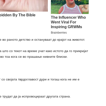
 во раното детство и остануваат до крајот на животот.
 што со текот на време учат како истото да го прикријат
т во тоа кога се во прашање нивните блиски.
со својата тврдоглавост дури и тогаш кога не им е
се трудат да ја испровоцираат другата страна.