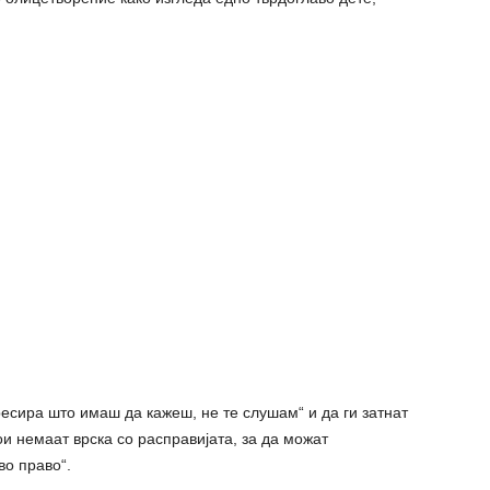
ресира што имаш да кажеш, не те слушам“ и да ги затнат
ои немаат врска со расправијата, за да можат
во право“.