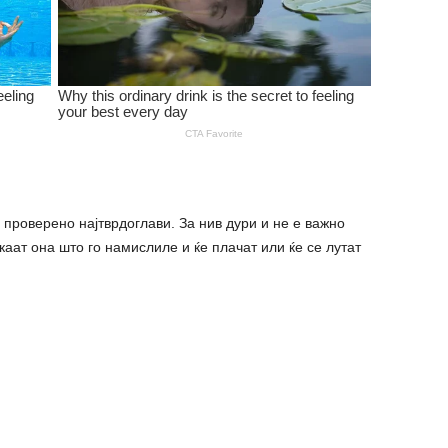
е проверено најтврдоглави. За нив дури и не е важно
каат она што го намислиле и ќе плачат или ќе се лутат