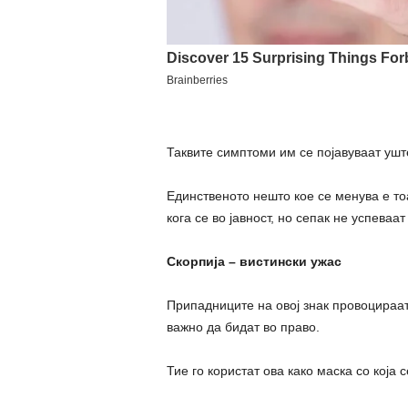
Таквите симптоми им се појавуваат уште
Единственото нешто кое се менува е тоа
кога се во јавност, но сепак не успеваа
Скорпија – вистински ужас
Припадниците на овој знак провоцираат 
важно да бидат во право.
Тие го користат ова како маска со која 