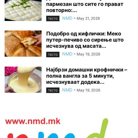
пармезан што сите го прават
повторно:...
NMD
-
May 21, 2026
ТЕСТО
Подобро од кифлички: Меко
путер-печиво со сирење што
исчезнува од масата...
NMD
-
May 19, 2026
ТЕСТО
Најбрзи домашни крофнички –
полна вангла за 5 минути,
исчезнуваат додека...
NMD
-
May 19, 2026
ТЕСТО