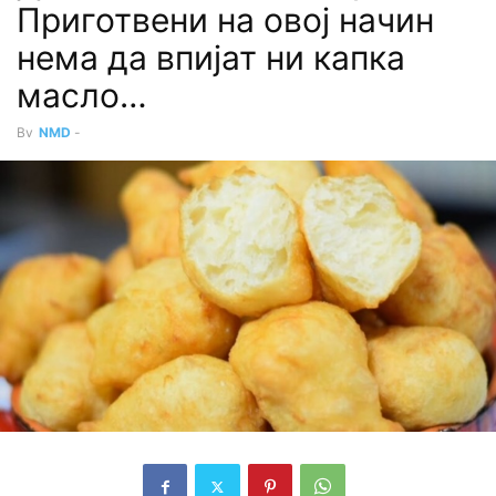
Приготвени на овој начин
нема да впијат ни капка
масло…
By
NMD
-