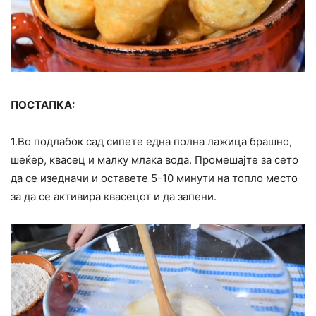
ПОСТАПКА:
1.Во подлабок сад сипете една полна лажица брашно,
шеќер, квасец и малку млака вода. Промешајте за сето
да се изедначи и оставете 5-10 минути на топло место
за да се активира квасецот и да запени.