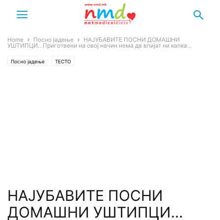
Home
Посно јадење
НАЈУБАВИТЕ ПОСНИ ДОМАШНИ
УШТИПЦИ…Приготвени на овој начин нема да впијат ни капка...
Посно јадење
ТЕСТО
НАЈУБАВИТЕ ПОСНИ
ДОМАШНИ УШТИПЦИ…