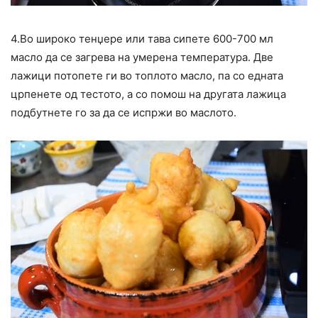
4.Во широко тенџере или тава сипете 600-700 мл
масло да се загрева на умерена температура. Две
лажици потопете ги во топлото масло, па со едната
црпенете од тестото, а со помош на другата лажица
подбутнете го за да се испржи во маслото.