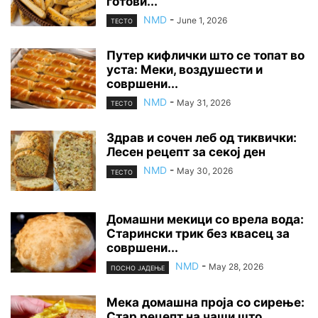
готови...
NMD
-
June 1, 2026
ТЕСТО
Путер кифлички што се топат во
уста: Меки, воздушести и
совршени...
NMD
-
May 31, 2026
ТЕСТО
Здрав и сочен леб од тиквички:
Лесен рецепт за секој ден
NMD
-
May 30, 2026
ТЕСТО
Домашни мекици со врела вода:
Старински трик без квасец за
совршени...
NMD
-
May 28, 2026
ПОСНО ЈАДЕЊЕ
Мека домашна проја со сирење:
Стар рецепт на чаши што