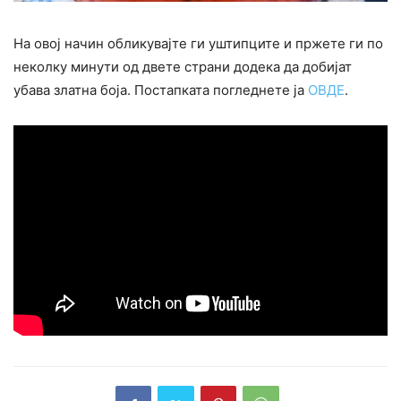
На овој начин обликувајте ги уштипците и пржете ги по
неколку минути од двете страни додека да добијат
убава златна боја. Постапката погледнете ја
ОВДЕ
.