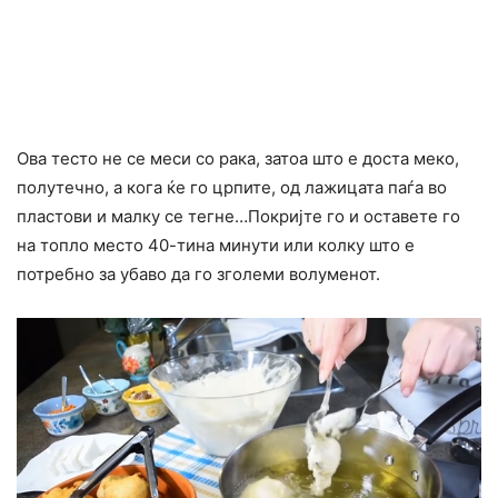
Ова тесто не се меси со рака, затоа што е доста меко,
полутечно, а кога ќе го црпите, од лажицата паѓа во
пластови и малку се тегне…Покријте го и оставете го
на топло место 40-тина минути или колку што е
потребно за убаво да го зголеми волуменот.