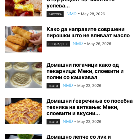
успева...
NMD
-
May 28, 2026
ЗАКУСКА
Како да направите совршени
пирошки што не впиваат масло
NMD
-
May 26, 2026
ПРЕДЈАДЕЊЕ
Домашни погачици како од
пекарница: Меки, слоевити и
полни со кашкавал
NMD
-
May 22, 2026
ТЕСТО
Домашни ѓевречиња со посебна
техника на виткање: Меки,
слоевити и вкусни...
NMD
-
May 22, 2026
ТЕСТО
Домашно лепче со лук и