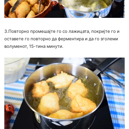
3.Повторно промешајте го со лажицата, покријте го и
оставете го повторно да ферментира и да го зголеми
волуменот, 15-тина минути.