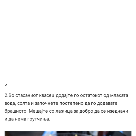
<
2.Во стасаниот квасец додајте го остатокот од млаката
вода, солта и започнете постепено да го додавате
брашното. Мешајте со лажица за добро да се изедначи
и да нема грутчиња.