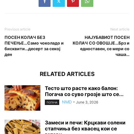
Previous article
Next article
ПОСЕН КОЛАЧ БЕЗ
НАЈУБАВИОТ ПОСЕН
ПЕЧЕЊЕ…Само чоколадо и
КОЛАЧ СО ОВОШЈЕ…Брз и
бисквити…десерт за секој
едноставен, се мери со
ден
чаша…
RELATED ARTICLES
Тесто што расте како балон:
Погача со суво грозје што се...
NMD
-
June 3, 2026
ПОГАЧА
Замеси и печи: Крцкави солени
стапчиња без квасец кои се