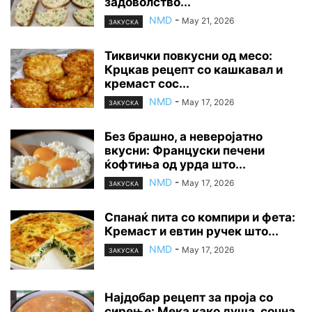
задоволство...
NMD
-
May 21, 2026
ЗАКУСКА
Тиквички повкусни од месо:
Крцкав рецепт со кашкавал и
кремаст сос...
NMD
-
May 17, 2026
ЗАКУСКА
Без брашно, а неверојатно
вкусни: Француски печени
ќофтиња од урда што...
NMD
-
May 17, 2026
ЗАКУСКА
Спанаќ пита со компири и фета:
Кремаст и евтин ручек што...
NMD
-
May 17, 2026
ЗАКУСКА
Најдобар рецепт за проја со
сирење: Мека како душа, сочна