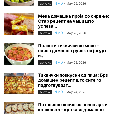
NMD
-
May 29, 2026
ЗАКУСКА
Мека домашна проја со сирење:
Стар рецепт на чаши што
успева...
NMD
-
May 28, 2026
ЗАКУСКА
Полнети тиквички со месо –
сочен домашен ручек со јогурт
и...
NMD
-
May 25, 2026
ЗАКУСКА
Тиквички повкусни од пица: Брз
домашен рецепт што сите го
подготвуваат...
NMD
-
May 24, 2026
ЗАКУСКА
Потпечено лепче со печен лук и
кашкавал – крцкаво домашно