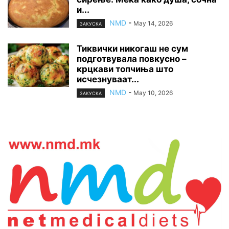
и...
NMD
-
May 14, 2026
ЗАКУСКА
Тиквички никогаш не сум
подготвувала повкусно –
крцкави топчиња што
исчезнуваат...
NMD
-
May 10, 2026
ЗАКУСКА