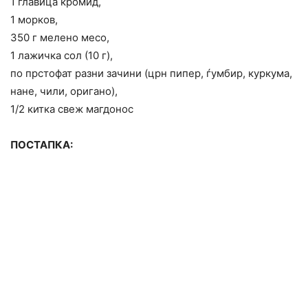
1 главица кромид,
1 морков,
350 г мелено месо,
1 лажичка сол (10 г),
по прстофат разни зачини (црн пипер, ѓумбир, куркума,
нане, чили, оригано),
1/2 китка свеж магдонос
ПОСТАПКА: