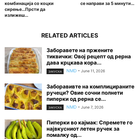
комбинација со коцки
се направи за 5 минути…
сирење…Прсти да
излижеш…
RELATED ARTICLES
Заборавете на пржените
тиквички: Овој рецепт од рерна
дава крцкава кора...
NMD
-
June 11, 2026
ЗАКУСКА
Заборавивте на комплицираните
ручеци? Овие сочни полнети
пиперки од рерна се...
NMD
-
June 7, 2026
ЗАКУСКА
Пиперки во кајмак: Спремете го
највкусниот летен ручек за
помалку од...