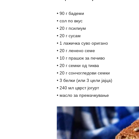
• 90 г бадеми
• сол по вкус
• 20 г псилиум
• 20 г сусам
• 1 лажичка суво оригано
• 20 г ленено семе
• 10 г прашок за печиво
• 20 г семки од тиква
• 20 г сончогледови семки
• 3 белки (или 3 цели јајца)
• 240 мл цврст јогурт
• масло за премачкување