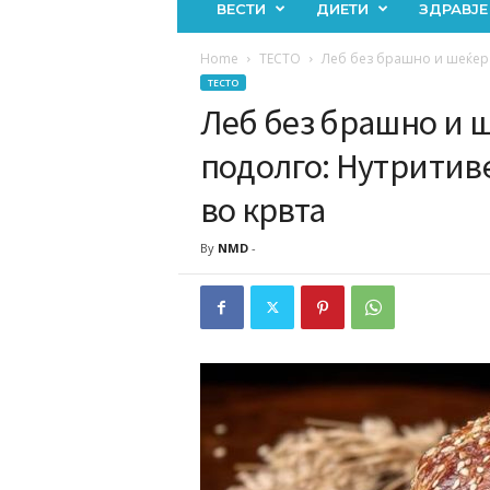
ВЕСТИ
ДИЕТИ
ЗДРАВЈЕ
Home
ТЕСТО
Леб без брашно и шеќер ш
ТЕСТО
Леб без брашно и 
подолго: Нутритив
во крвта
By
NMD
-