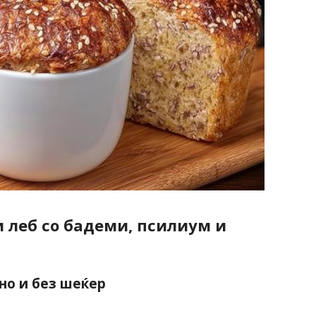
 леб со бадеми, псилиум и
но и без шеќер