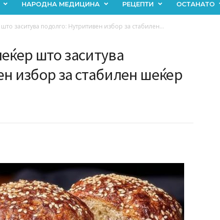
НАРОДНА МЕДИЦИНА
РЕЦЕПТИ
ОСТАНАТО
то заситува подолго: Нутритивен избор за стабилен...
шеќер што заситува
ен избор за стабилен шеќер