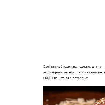
Овој тип леб заситува подолго, што го 
рафинирани јаглехидрати и сакаат поста
НМД. Еве што ви е потребно: