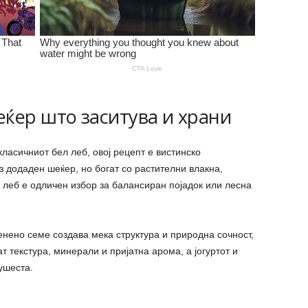
еќер што заситува и храни
ласичниот бел леб, овој рецепт е вистинско
 додаден шеќер, но богат со растителни влакна,
 леб е одличен избор за балансиран појадок или лесна
нено семе создава мека структура и природна сочност,
т текстура, минерали и пријатна арома, а јогуртот и
ушеста.