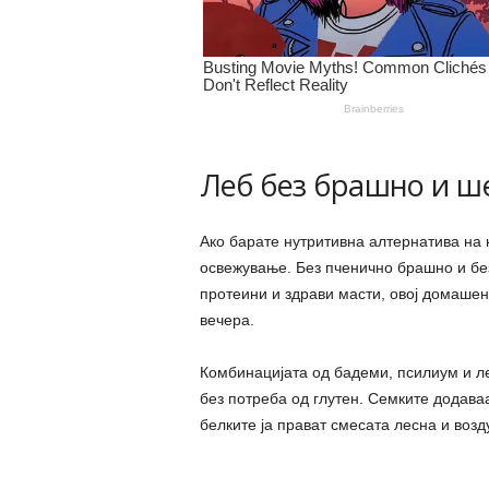
Леб без брашно и ш
Ако барате нутритивна алтернатива на к
освежување. Без пченично брашно и без
протеини и здрави масти, овој домашен
вечера.
Комбинацијата од бадеми, псилиум и ле
без потреба од глутен. Семките додаваа
белките ја прават смесата лесна и возд