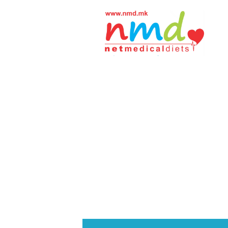
Н
М
Д