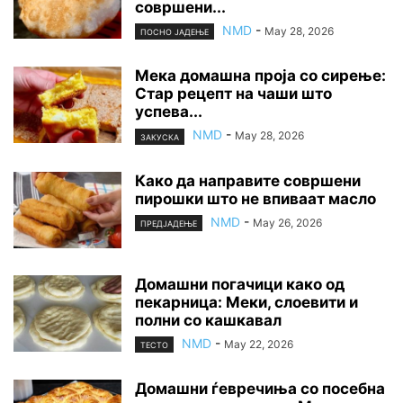
совршени...
NMD
-
May 28, 2026
ПОСНО ЈАДЕЊЕ
Мека домашна проја со сирење:
Стар рецепт на чаши што
успева...
NMD
-
May 28, 2026
ЗАКУСКА
Како да направите совршени
пирошки што не впиваат масло
NMD
-
May 26, 2026
ПРЕДЈАДЕЊЕ
Домашни погачици како од
пекарница: Меки, слоевити и
полни со кашкавал
NMD
-
May 22, 2026
ТЕСТО
Домашни ѓевречиња со посебна