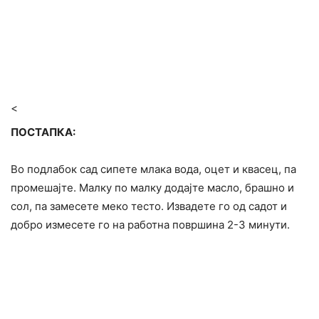
<
ПОСТАПКА:
Во подлабок сад сипете млака вода, оцет и квасец, па
промешајте. Малку по малку додајте масло, брашно и
сол, па замесете меко тесто. Извадете го од садот и
добро измесете го на работна површина 2-3 минути.