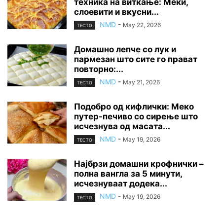
техника на виткање: Меки,
слоевити и вкусни...
NMD
-
May 22, 2026
ТЕСТО
Домашно лепче со лук и
пармезан што сите го прават
повторно:...
NMD
-
May 21, 2026
ТЕСТО
Подобро од кифлички: Меко
путер-печиво со сирење што
исчезнува од масата...
NMD
-
May 19, 2026
ТЕСТО
Најбрзи домашни крофнички –
полна вангла за 5 минути,
исчезнуваат додека...
NMD
-
May 19, 2026
ТЕСТО