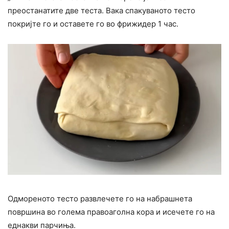
преостанатите две теста. Вака спакуваното тесто
покријте го и оставете го во фрижидер 1 час.
Одмореното тесто развлечете го на набрашнета
површина во голема правоаголна кора и исечете го на
еднакви парчиња.