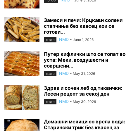
June 3, 2026
ПОГАЧА
Замеси и печи: Крцкави солени
стапчиња без квасец кои се
готови...
NMD
-
June 1, 2026
ТЕСТО
Путер кифлички што се топат во
уста: Меки, воздушести и
совршени...
NMD
-
May 31, 2026
ТЕСТО
Здрав и сочен леб од тиквички:
Лесен рецепт за секој ден
NMD
-
May 30, 2026
ТЕСТО
Домашни мекици со врела вода:
Старински трик без квасец за