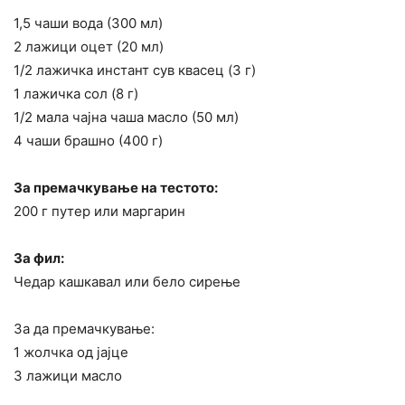
1,5 чаши вода (300 мл)
2 лажици оцет (20 мл)
1/2 лажичка инстант сув квасец (3 г)
1 лажичка сол (8 г)
1/2 мала чајна чаша масло (50 мл)
4 чаши брашно (400 г)
За премачкување на тестото:
200 г путер или маргарин
За фил:
Чедар кашкавал или бело сирење
За да премачкување:
1 жолчка од јајце
3 лажици масло