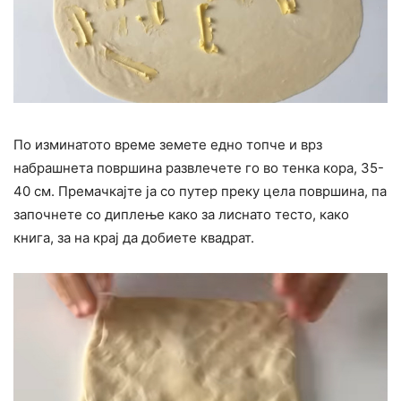
По изминатото време земете едно топче и врз
набрашнета површина развлечете го во тенка кора, 35-
40 см. Премачкајте ја со путер преку цела површина, па
започнете со диплење како за лиснато тесто, како
книга, за на крај да добиете квадрат.