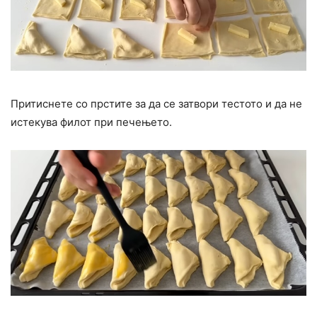
Притиснете со прстите за да се затвори тестото и да не
истекува филот при печењето.