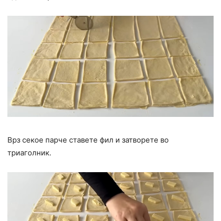
Врз секое парче ставете фил и затворете во
триаголник.