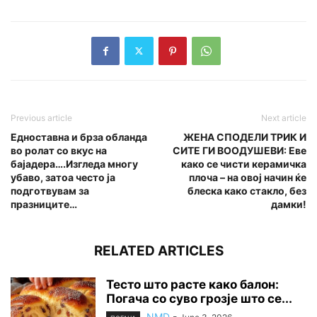
Previous article
Next article
Едноставна и брза обланда
ЖЕНА СПОДЕЛИ ТРИК И
во ролат со вкус на
СИТЕ ГИ ВООДУШЕВИ: Еве
бајадера….Изгледа многу
како се чисти керамичка
убаво, затоа често ја
плоча – на овој начин ќе
подготвувам за
блеска како стакло, без
празниците…
дамки!
RELATED ARTICLES
Тесто што расте како балон:
Погача со суво грозје што се...
NMD
-