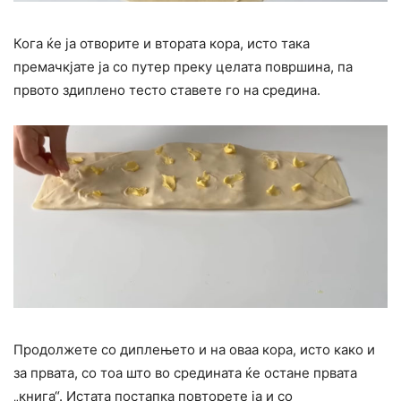
Кога ќе ја отворите и втората кора, исто така
премачкјате ја со путер преку целата површина, па
првото здиплено тесто ставете го на средина.
Продолжете со диплењето и на оваа кора, исто како и
за првата, со тоа што во средината ќе остане првата
„книга“. Истата постапка повторете ја и со