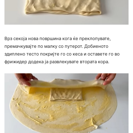
Врз секоја нова површина кога ќе преклопувате,
премачкувајте по малку со путерот. Добиеното
здиплено тесто покријте го со кеса и оставете го во
фрижидер додека ја развлекувате втората кора.