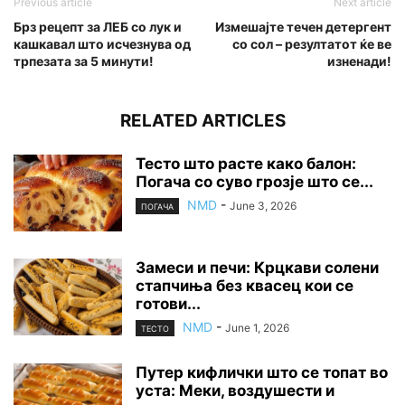
Previous article
Next article
Брз рецепт за ЛЕБ со лук и
Измешајте течен детергент
кашкавал што исчезнува од
со сол – резултатот ќе ве
трпезата за 5 минути!
изненади!
RELATED ARTICLES
Тесто што расте како балон:
Погача со суво грозје што се...
NMD
-
June 3, 2026
ПОГАЧА
Замеси и печи: Крцкави солени
стапчиња без квасец кои се
готови...
NMD
-
June 1, 2026
ТЕСТО
Путер кифлички што се топат во
уста: Меки, воздушести и