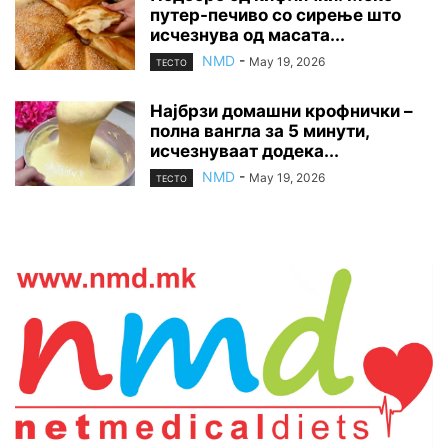
путер-печиво со сирење што
исчезнува од масата...
NMD
-
May 19, 2026
ТЕСТО
Најбрзи домашни крофнички –
полна вангла за 5 минути,
исчезнуваат додека...
NMD
-
May 19, 2026
ТЕСТО