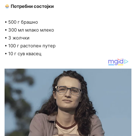
Потребни состојки
• 500 г брашно
• 300 мл млако млеко
• 3 жолчки
• 100 г растопен путер
• 10 г сув квасец