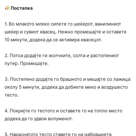
Постапка
1. Во млакото млеко сипете го шеќерот, ванилиниот
шеќер и сувиот квасец. Нежно промешајте и оставете
10 минути, додека да се активира квасецот.
2. Потоа додајте ги жолчките, солта и растопениот
путер. Промешајте.
3. Постепено додајте го брашното и мешајте со лажица
околу 5 минути, додека да добиете меко и воздушесто
тесто.
4. Покријте го тестото и оставете го на топло место
додека да го удвои волуменот.
5. Нараснатото тесто ставете го на набрашнета