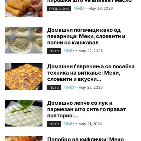
NMD
-
May 26, 2026
ПРЕДЈАДЕЊЕ
Домашни погачици како од
пекарница: Меки, слоевити и
полни со кашкавал
NMD
-
May 22, 2026
ТЕСТО
Домашни ѓевречиња со посебна
техника на виткање: Меки,
слоевити и вкусни...
NMD
-
May 22, 2026
ТЕСТО
Домашно лепче со лук и
пармезан што сите го прават
повторно:...
NMD
-
May 21, 2026
ТЕСТО
Подобро од кифлички: Меко