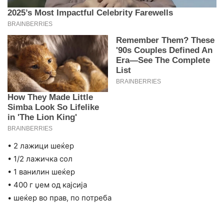
• 2 лажици шеќер
• 1/2 лажичка сол
• 1 ванилин шеќер
• 400 г џем од кајсија
• шеќер во прав, по потреба