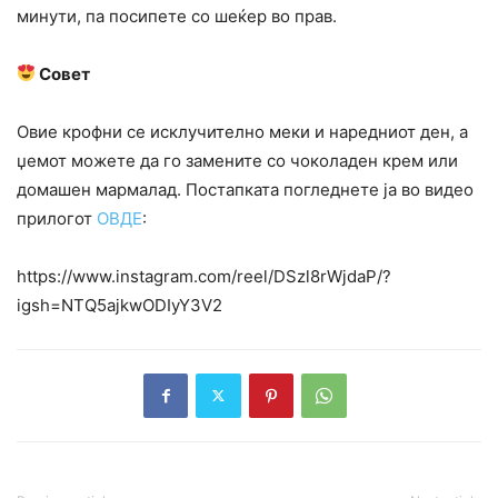
минути, па посипете со шеќер во прав.
Совет
Овие крофни се исклучително меки и наредниот ден, а
џемот можете да го замените со чоколаден крем или
домашен мармалад. Постапката погледнете ја во видео
прилогот
ОВДЕ
:
https://www.instagram.com/reel/DSzl8rWjdaP/?
igsh=NTQ5ajkwODIyY3V2