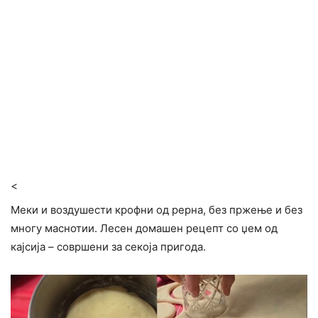
<
Меки и воздушести крофни од рерна, без пржење и без
многу маснотии. Лесен домашен рецепт со џем од
кајсија – совршени за секоја пригода.