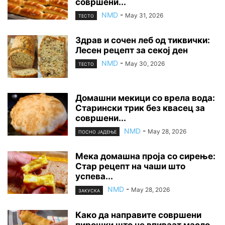
совршени...
NMD
-
May 31, 2026
ТЕСТО
Здрав и сочен леб од тиквички:
Лесен рецепт за секој ден
NMD
-
May 30, 2026
ТЕСТО
Домашни мекици со врела вода:
Старински трик без квасец за
совршени...
NMD
-
May 28, 2026
ПОСНО ЈАДЕЊЕ
Мека домашна проја со сирење:
Стар рецепт на чаши што
успева...
NMD
-
May 28, 2026
ЗАКУСКА
Како да направите совршени
пирошки што не впиваат масло