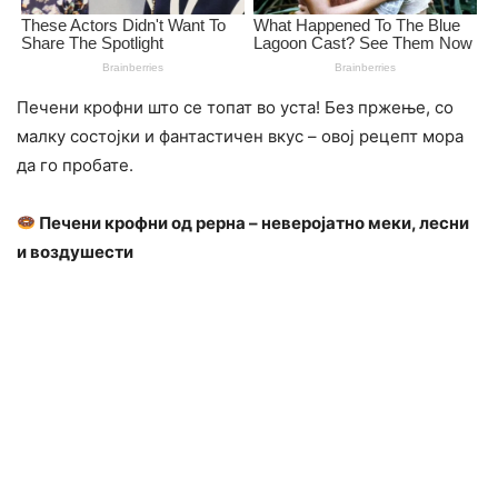
Печени крофни што се топат во уста! Без пржење, со
малку состојки и фантастичен вкус – овој рецепт мора
да го пробате.
Печени крофни од рерна – неверојатно меки, лесни
и воздушести