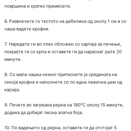
површина и кратко премесете.
6. Развлечете го тестото на дебелина од околу 1 см и со
чаша вадете крофни.
7. Наредете ги во плех обложен со хартија за печење,
покријте ги со крпа и оставете ги да нараснат уште 20
минути.
8. Со мала чашка нежно притиснете ја средината на
секоја крофна и наполнете со по една лажичка џем од
кајсија.
9. Печете во загреана рерна на 180°C околу 15 минути,
додека да добијат лесна златна боја.
10. По вадењето од рерна, оставете ги да отстојат 5