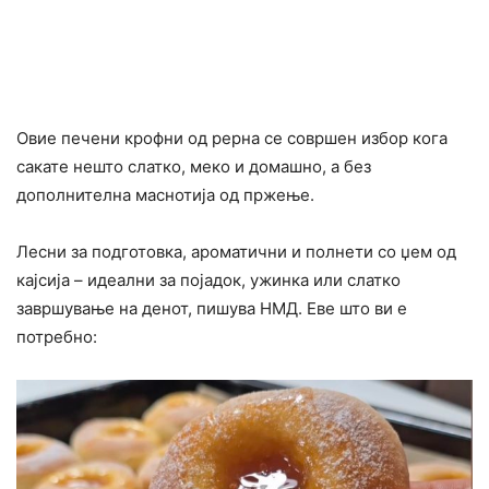
Овие печени крофни од рерна се совршен избор кога
сакате нешто слатко, меко и домашно, а без
дополнителна маснотија од пржење.
Лесни за подготовка, ароматични и полнети со џем од
кајсија – идеални за појадок, ужинка или слатко
завршување на денот, пишува НМД. Еве што ви е
потребно: