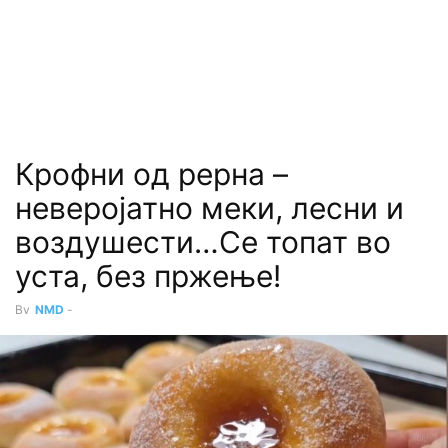
Крофни од рерна –
неверојатно меки, лесни и
воздушести…Се топат во
уста, без пржење!
By
NMD
-