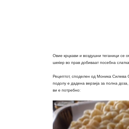
Овие крцкави и воздушни теганици се о
шеќер во прав добиваат посебна слатка
Рецептот, споделен од Моника Силева С
подолу е дадена верзија за полна доза
ви е потребно: