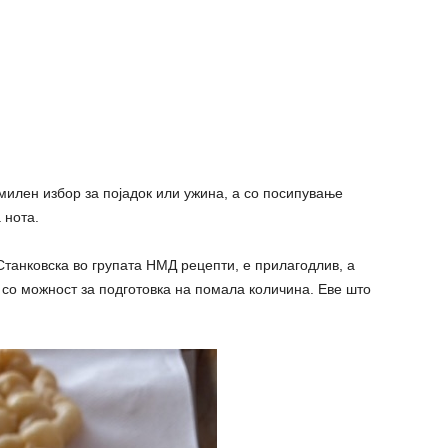
милен избор за појадок или ужина, а со посипување
 нота.
танковска во групата НМД рецепти, е прилагодлив, а
, со можност за подготовка на помала количина. Еве што