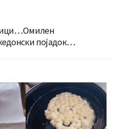
аници…Омилен
кедонски појадок…