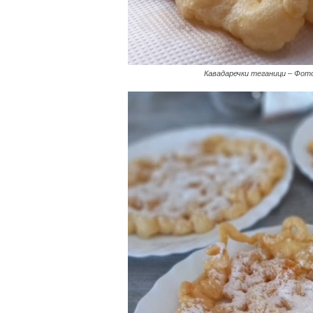
Кавадаречки теганици – Фот