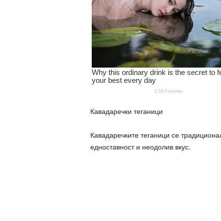
Кавадаречки теганици
Кавадаречките теганици се традиционал
едноставност и неодолив вкус.