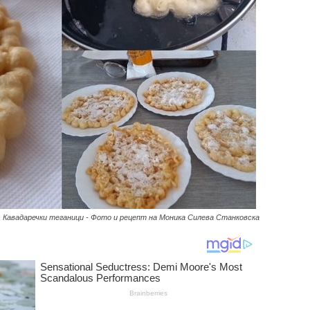
Кавадаречки теганици - Фото и рецепт на Моника Силева Станковска