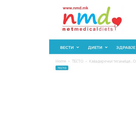
Н
М
Д
ВЕСТИ
ДИЕТИ
ЗДРАВЈЕ
Home
ТЕСТО
Кавадаречки теганици…О
ТЕСТО