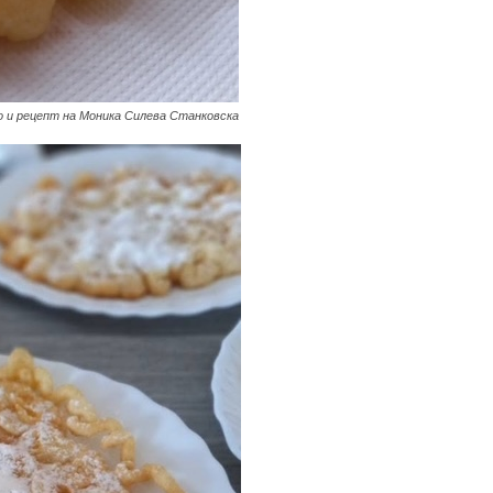
о и рецепт на Моника Силева Станковска