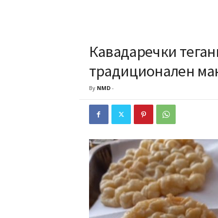
Кавадаречки тег
традиционален ма
By
NMD
-