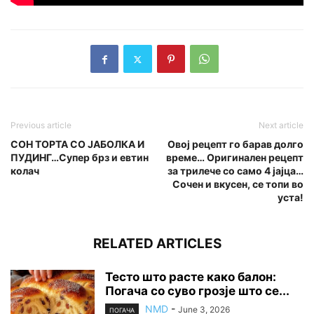
Previous article
Next article
СОН ТОРТА СО ЈАБОЛКА И
Овој рецепт го барав долго
ПУДИНГ…Супер брз и евтин
време… Оригинален рецепт
колач
за трилече со само 4 јајца…
Сочен и вкусен, се топи во
уста!
RELATED ARTICLES
Тесто што расте како балон:
Погача со суво грозје што се...
NMD
-
June 3, 2026
ПОГАЧА