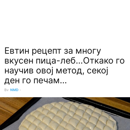
Евтин рецепт за многу
вкусен пица-леб…Откако го
научив овој метод, секој
ден го печам…
By
NMD
-