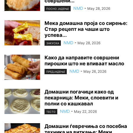
совршени...
NMD
-
May 28, 2026
ПОСНО ЈАДЕЊЕ
Мека домашна проја со сирење:
Стар рецепт на чаши што
успева...
NMD
-
May 28, 2026
ЗАКУСКА
Како да направите совршени
пирошки што не впиваат масло
NMD
-
May 26, 2026
ПРЕДЈАДЕЊЕ
Домашни погачици како од
пекарница: Меки, слоевити и
полни со кашкавал
NMD
-
May 22, 2026
ТЕСТО
Домашни ѓевречиња со посебна
техника на виткање: Меки,