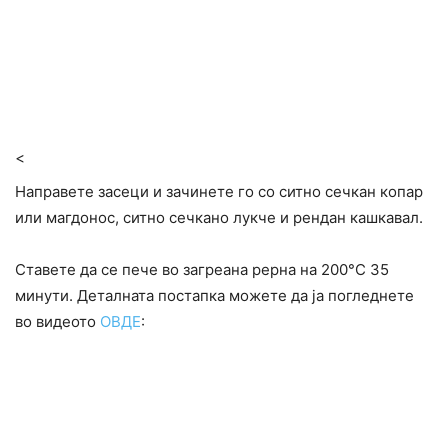
<
Направете засеци и зачинете го со ситно сечкан копар
или магдонос, ситно сечкано лукче и рендан кашкавал.
Ставете да се пече во загреана рерна на 200°C 35
минути. Деталната постапка можете да ја погледнете
во видеото
ОВДЕ
: