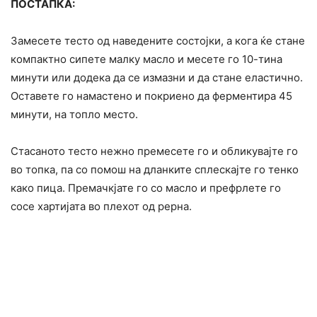
ПОСТАПКА:
Замесете тесто од наведените состојки, а кога ќе стане
компактно сипете малку масло и месете го 10-тина
минути или додека да се измазни и да стане еластично.
Оставете го намастено и покриено да ферментира 45
минути, на топло место.
Стасаното тесто нежно премесете го и обликувајте го
во топка, па со помош на дланките сплескајте го тенко
како пица. Премачкјате го со масло и префрлете го
сосе хартијата во плехот од рерна.