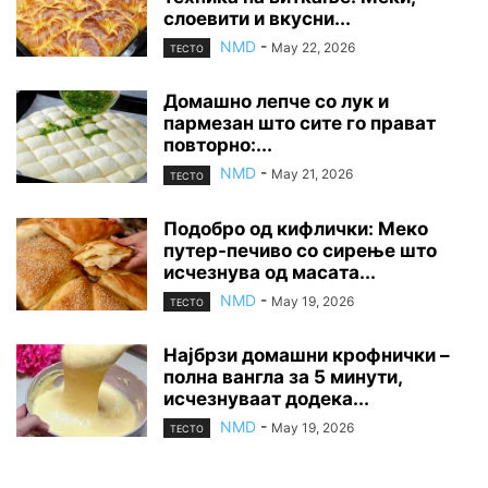
слоевити и вкусни...
NMD
-
May 22, 2026
ТЕСТО
Домашно лепче со лук и
пармезан што сите го прават
повторно:...
NMD
-
May 21, 2026
ТЕСТО
Подобро од кифлички: Меко
путер-печиво со сирење што
исчезнува од масата...
NMD
-
May 19, 2026
ТЕСТО
Најбрзи домашни крофнички –
полна вангла за 5 минути,
исчезнуваат додека...
NMD
-
May 19, 2026
ТЕСТО