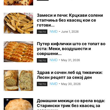
Замеси и печи: Крцкави солени
стапчиња без квасец кои се
готови...
NMD
-
June 1, 2026
ТЕСТО
Путер кифлички што се топат во
уста: Меки, воздушести и
совршени...
NMD
-
May 31, 2026
ТЕСТО
Здрав и сочен леб од тиквички:
Лесен рецепт за секој ден
NMD
-
May 30, 2026
ТЕСТО
Домашни мекици со врела вода:
Старински трик без квасец за