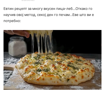
Евтин рецепт за многу вкусен пица-леб…Откако го
научив овој метод, секој ден го печам…Еве што ви е
потребно: