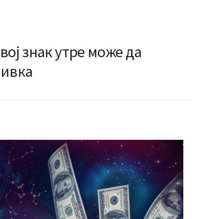
вој знак утре може да
бивка