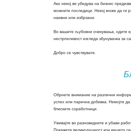
Ако некој ве убедува на бизнис предизв
можните последици. Некој може да ги р
наивни или избрзани.
Во вашите љубовни очекувања, одите е
нестрпеливост изгледа збунувачка за са
Добро се чувствувате.
Б
Обрнете внимание на различни информа
успех или парична добивка. Немојте да
блиските соработници.
Уживајте во разновидните и убави работ
Покажете великодушност кон вашето сем