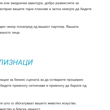
ик или заедничка авантура, добро размислете за
зоткрие вашите тајни планови и затоа немојте да бидете
ден чекор понапред од вашиот партнер. Вашата
каното лице.
ЛИЗНАЦИ
ции за бизнис сцената за да остварите проширен
 бидете премногу ситничави и премногу да барате од
и што го збогатуваат вашето животно искуство.
ејство и блиска личност.