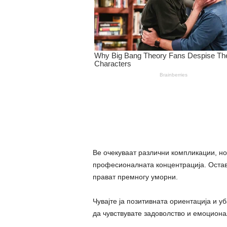
Ве очекуваат различни компликации, но
професионалната концентрација. Оставе
прават премногу уморни.
Чувајте ја позитивната ориентација и у
да чувствувате задоволство и емоцион