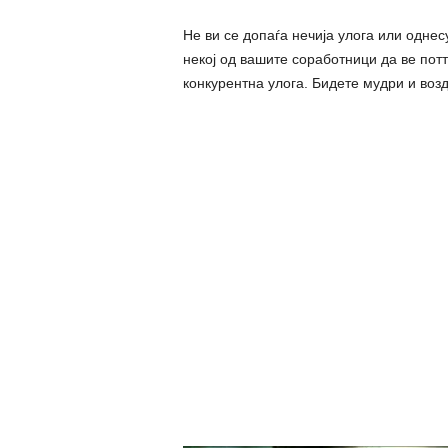
Не ви се допаѓа нечија улога или одне
некој од вашите соработници да ве потт
конкурентна улога. Бидете мудри и воз