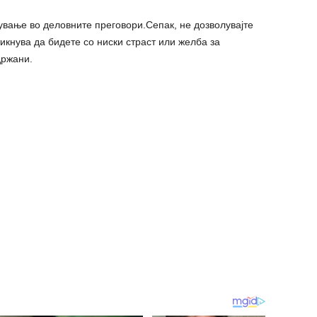
сување во деловните преговори.Сепак, не дозволувајте
икнува да бидете со ниски страст или желба за
држани.