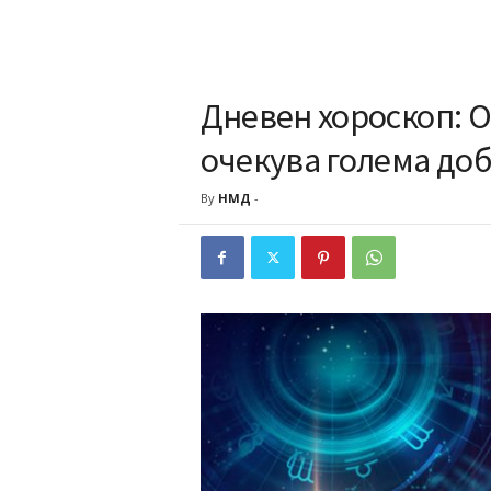
Дневен хороскоп: О
очекува голема до
By
НМД
-