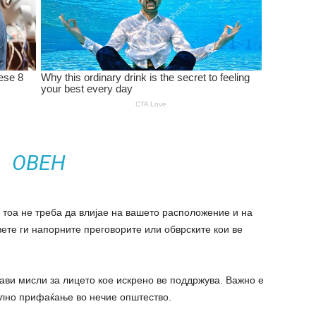
ОВЕН
 тоа не треба да влијае на вашето расположение и на
те ги напорните преговорите или обврските кои ве
бави мисли за лицето кое искрено ве поддржува. Важно е
ално прифаќање во нечие општество.