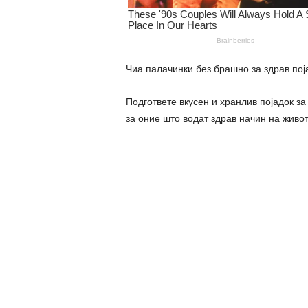
Чиа палачинки без брашно за здрав пој
Подгответе вкусен и хранлив појадок за
за оние што водат здрав начин на живот