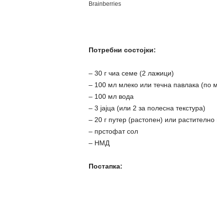
Потребни состојки:
– 30 г чиа семе (2 лажици)
– 100 мл млеко или течна павлака (по 
– 100 мл вода
– 3 јајца (или 2 за полесна текстура)
– 20 г путер (растопен) или растително
– прстофат сол
– НМД
Постапка: