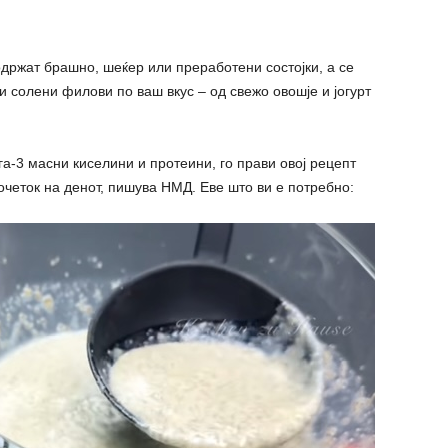
држат брашно, шеќер или преработени состојки, а се
 солени филови по ваш вкус – од свежо овошје и јогурт
га-3 масни киселини и протеини, го прави овој рецепт
очеток на денот, пишува НМД. Еве што ви е потребно: