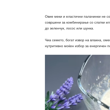
Овие меки и еластични палачинки не со
совршени за комбинирање со слатки или
до зеленчук, лосос или шунка.
Чиа семето, богат извор на влакна, оме
нутритивно моќен избор за енергичен п